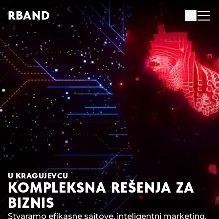
R
B
AND
SR
U KRAGUJEVCU
KOMPLEKSNA REŠENJA ZA
BIZNIS
Stvaramo efikasne sajtove, inteligentni marketing,