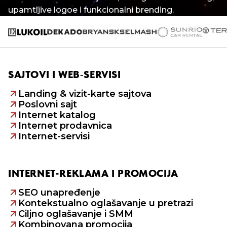
upamtljive logoe i funkcionalni brending.
SAJTOVI I WEB‑SERVISI
Landing & vizit-karte sajtova
Poslovni sajt
Internet katalog
Internet prodavnica
Internet-servisi
INTERNET-REKLAMA I PROMOCIJA
SEO unapređenje
Kontekstualno oglašavanje u pretrazi
Ciljno oglašavanje i SMM
Kombinovana promocija