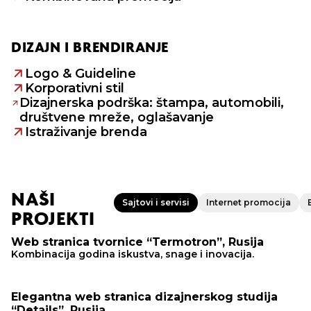
DIZAJN I BRENDIRANJE
Logo & Guideline
Korporativni stil
Dizajnerska podrška: štampa, automobili,
društvene mreže, oglašavanje
Istraživanje brenda
NAŠI
Sajtovi i servisi
Internet promocija
PROJEKTI
Web stranica tvornice “Termotron”, Rusija
Kombinacija godina iskustva, snage i inovacija.
Elegantna web stranica dizajnerskog studija
“Details”, Rusija