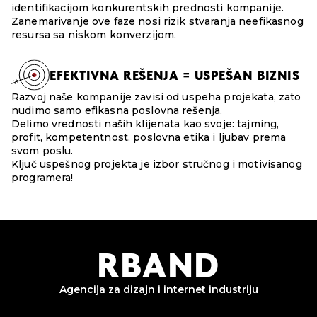
identifikacijom konkurentskih prednosti kompanije.
Zanemarivanje ove faze nosi rizik stvaranja neefikasnog
resursa sa niskom konverzijom.
EFEKTIVNA REŠENJA = USPEŠAN BIZNIS
Razvoj naše kompanije zavisi od uspeha projekata, zato
nudimo samo efikasna poslovna rešenja.
Delimo vrednosti naših klijenata kao svoje: tajming,
profit, kompetentnost, poslovna etika i ljubav prema
svom poslu.
Ključ uspešnog projekta je izbor stručnog i motivisanog
programera!
R
B
AND
Agencija za dizajn i
internet industriju