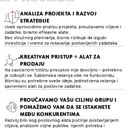
ANALIZA PROJEKTA I RAZVOJ
STRATEGIJE
Uvek sprovodimo analizu projekta, proučavamo ciljeve i
zadatke, biramo efikasne alate.
Bez stručnog planiranja, biznis rizikuje da izgubi
investicije i vreme za rešavanje postavljenih zadataka.
KREATIVAN PRISTUP = ALAT ZA
PRODAJU
Na zasićenom tržištu prisustvo nije dovoljno – potrebno
je izdvojiti se. Šablonska rešenja više ne funkcionišu.
Biznisu su potrebne sveže ideje, jedinstvena rešenja i
savremeni alati za poslovne zadatke.
PROUČAVAMO VAŠU CILJNU GRUPU I
POMAŽEMO VAM DA SE ISTAKNETE
MEĐU KONKURENTIMA
Razvoj bilo kog poslovnog alata počinje postavljanjem
ciljeva, analizom ciljne publike, njenih potreba i