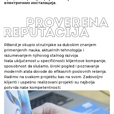
електричних инсталација.
RBand je okupio stručnjake sa dubokim znanjem
primenjenih nauka, aktuelnih tehnologija i
razumevanjem njihovog stalnog razvoja.
Naša uključenost u specifičnosti klijentove kompanije,
sposobnost da slušamo, široki pogled i poznavanje
modernih alata dovode do efikasnih poslovnih rešenja.
Radimo na svakom projektu kao na svom. Zadovoljni
klijenti i uspešno realizovani projekti su najbolja
potvrda naše kompetentnosti.