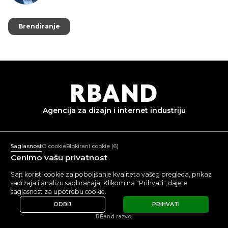
Brendiranje
Brendiranje
R
B
AND
Agencija za dizajn i
internet industriju
+382 67 836 233
Pon-Pet: 10:00-18:00
Saglasnost
O cookie
Blokirani cookie
(6)
mail@rband.pro
Cenimo vašu privatnost
WhatsApp
Telegram
Behance
Sajt koristi cookie za poboljšanje kvaliteta vašeg pregleda, prikaz
sadržaja i analizu saobraćaja. Klikom na "Prihvati", dajete
POGLEDAJTE
5.0
5.0
saglasnost za upotrebu cookie.
RECENZIJE
ODBIJ
PRIHVATI
© 2015 -
2026
RBAND
Politika obrade ličnih podataka
RBand razvoj