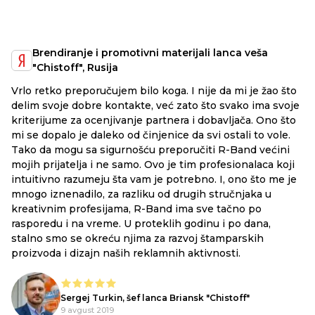
Brendiranje i promotivni materijali lanca veša
"Chistoff", Rusija
Vrlo retko preporučujem bilo koga. I nije da mi je žao što
delim svoje dobre kontakte, već zato što svako ima svoje
kriterijume za ocenjivanje partnera i dobavljača. Ono što
mi se dopalo je daleko od činjenice da svi ostali to vole.
Tako da mogu sa sigurnošću preporučiti R-Band većini
mojih prijatelja i ne samo. Ovo je tim profesionalaca koji
intuitivno razumeju šta vam je potrebno. I, ono što me je
mnogo iznenadilo, za razliku od drugih stručnjaka u
kreativnim profesijama, R-Band ima sve tačno po
rasporedu i na vreme. U proteklih godinu i po dana,
stalno smo se okreću njima za razvoj štamparskih
proizvoda i dizajn naših reklamnih aktivnosti.
Sergej Turkin, šef lanca Briansk "Chistoff"
9 avgust 2019