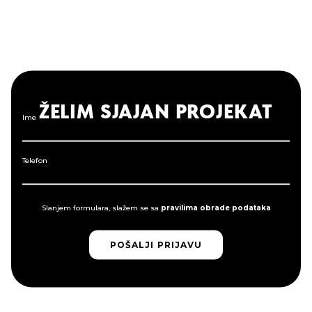
ŽELIM SJAJAN PROJEKAT
Ime
Telefon
Slanjem formulara, slažem se sa
pravilima obrade podataka
POŠALJI PRIJAVU
POŠALJI PRIJAVU