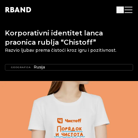
R
B
AND
SR
Korporativni identitet lanca
praonica rublja “Chistoff”
Razvio ljubav prema čistoći kroz igru ​​i pozitivnost.
Rusija
GEOGRAFIJA