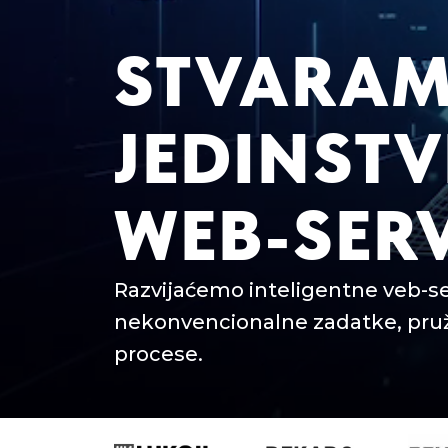
STVARA
JEDINST
WEB-SERV
Razvijaćemo inteligentne veb-se
nekonvencionalne zadatke, pruži
procese.