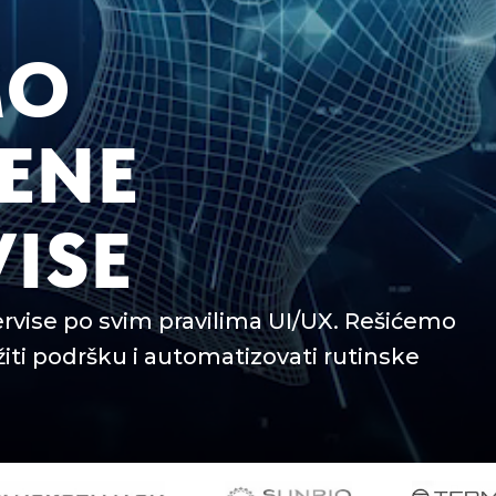
MO
VENE
ISE
rvise po svim pravilima UI/UX. Rešićemo
ti podršku i automatizovati rutinske