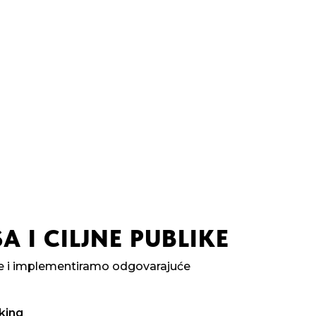
A I CILJNE PUBLIKE
ike i implementiramo odgovarajuće
king