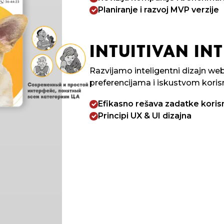
Planiranje i razvoj MVP verzije
INTUITIVAN INT
Razvijamo inteligentni dizajn web
preferencijama i iskustvom koris
Efikasno rešava zadatke koris
Principi UX & UI dizajna