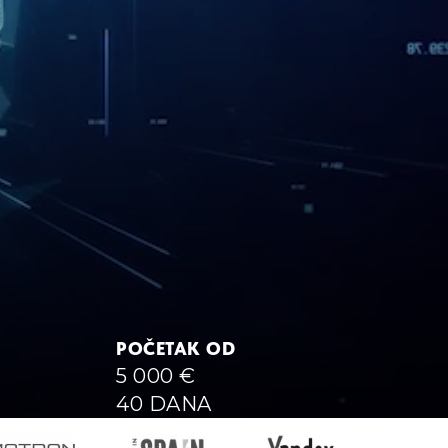
POČETAK OD
5 000
€
40 DANA