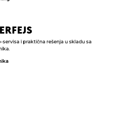
ERFEJS
-servisa i praktična rešenja u skladu sa
nika.
nika