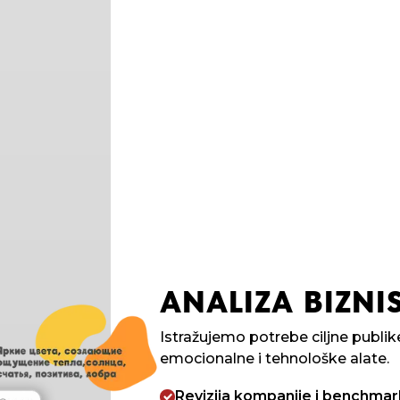
ANALIZA BIZNIS
Istražujemo potrebe ciljne publ
emocionalne i tehnološke alate.
Revizija kompanije i benchmar