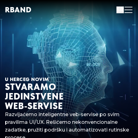
R
B
AND
SR
U HERCEG NOVIM
STVARAMO
JEDINSTVENE
WEB-SERVISE
Razvijaćemo inteligentne veb-servise po svim
pravilima UI/UX. Rešićemo nekonvencionalne
zadatke, pružiti podršku i automatizovati rutinske
procese.