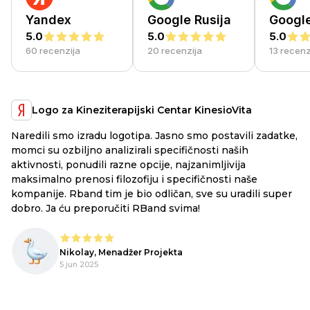
Yandex
Google Rusija
Googl
5.0
5.0
5.0
60 recenzija
20 recenzija
13 recenz
Logo za Kineziterapijski Centar KinesioVita
Naredili smo izradu logotipa. Jasno smo postavili zadatke,
a
RB
momci su ozbiljno analizirali specifičnosti naših
ex
aktivnosti, ponudili razne opcije, najzanimljivija
li
maksimalno prenosi filozofiju i specifičnosti naše
ju
kompanije. Rband tim je bio odličan, sve su uradili super
he
dobro. Ja ću preporučiti RBand svima!
lo
Nikolay, Menadžer Projekta
o,
5 jun 2025