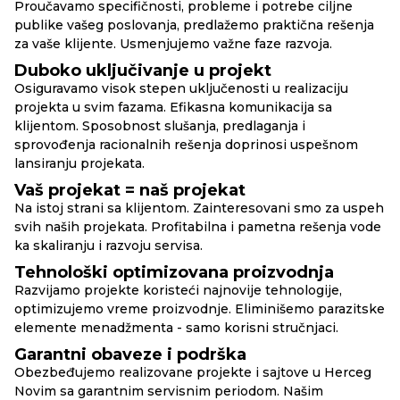
Proučavamo specifičnosti, probleme i potrebe ciljne
publike vašeg poslovanja, predlažemo praktična rešenja
za vaše klijente. Usmenjujemo važne faze razvoja.
Duboko uključivanje u projekt
Osiguravamo visok stepen uključenosti u realizaciju
projekta u svim fazama. Efikasna komunikacija sa
klijentom. Sposobnost slušanja, predlaganja i
sprovođenja racionalnih rešenja doprinosi uspešnom
lansiranju projekata.
Vaš projekat = naš projekat
Na istoj strani sa klijentom. Zainteresovani smo za uspeh
svih naših projekata. Profitabilna i pametna rešenja vode
ka skaliranju i razvoju servisa.
Tehnološki optimizovana proizvodnja
Razvijamo projekte koristeći najnovije tehnologije,
optimizujemo vreme proizvodnje. Eliminišemo parazitske
elemente menadžmenta - samo korisni stručnjaci.
Garantni obaveze i podrška
Obezbeđujemo realizovane projekte i sajtove u Herceg
Novim sa garantnim servisnim periodom. Našim