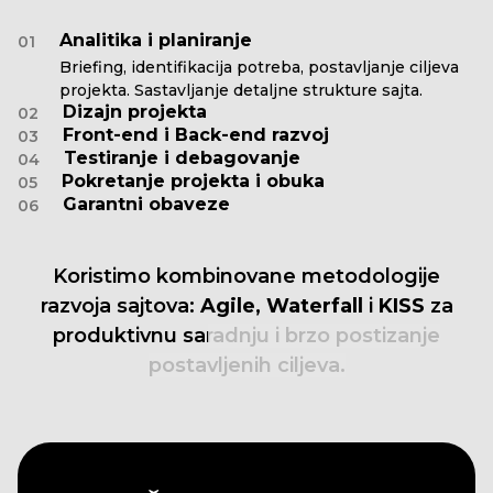
Analitika i planiranje
01
Briefing, identifikacija potreba, postavljanje ciljeva
projekta. Sastavljanje detaljne strukture sajta.
Dizajn projekta
02
Front-end i Back-end razvoj
03
Testiranje i debagovanje
04
Pokretanje projekta i obuka
05
Garantni obaveze
06
Koristimo
kombinovane
metodologije
razvoja
sajtova:
Agile,
Waterfall
i
KISS
za
produktivnu
saradnju
i
brzo
postizanje
postavljenih
ciljeva.