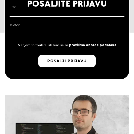
POŠALJITE PRIJAVU
Ime
Telefon
Slanjem formulara, slažem se sa
pravilima obrade podataka
POŠALJI PRIJAVU
POŠALJI PRIJAVU