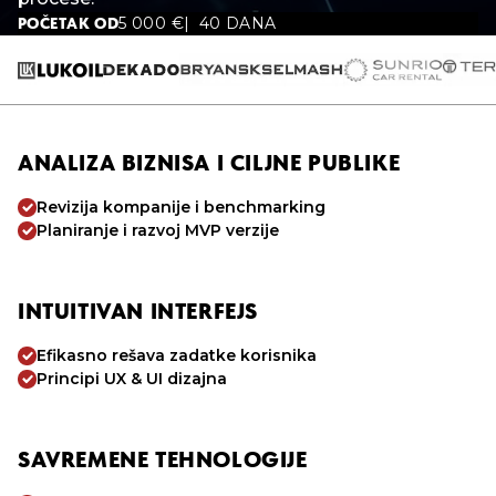
5 000
€
40 DANA
POČETAK OD
ANALIZA BIZNISA I CILJNE PUBLIKE
Revizija kompanije i benchmarking
Planiranje i razvoj MVP verzije
INTUITIVAN INTERFEJS
Efikasno rešava zadatke korisnika
Principi UX & UI dizajna
SAVREMENE TEHNOLOGIJE