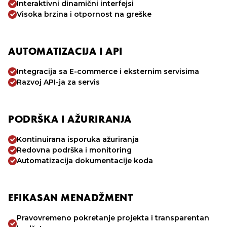
Interaktivni dinamični interfejsi
Visoka brzina i otpornost na greške
AUTOMATIZACIJA I API
Integracija sa E-commerce i eksternim servisima
Razvoj API-ja za servis
PODRŠKA I AŽURIRANJA
Kontinuirana isporuka ažuriranja
Redovna podrška i monitoring
Automatizacija dokumentacije koda
EFIKASAN MENADŽMENT
Pravovremeno pokretanje projekta i transparentan