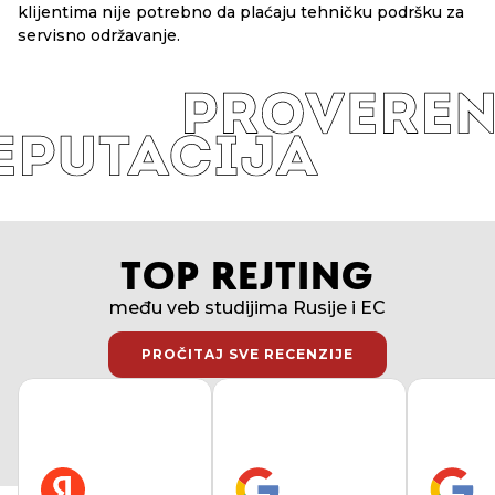
klijentima nije potrebno da plaćaju tehničku podršku za
servisno održavanje.
TOP REJTING
među veb studijima Rusije i EC
PROČITAJ SVE RECENZIJE
PROČITAJ SVE RECENZIJE