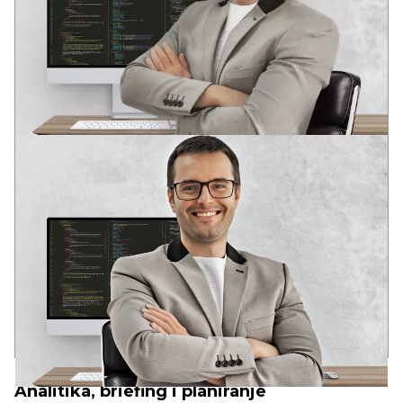
ANDREY
VODEĆI DEVELOPER
Dva stručna obrazovanja u oblasti razvoja softvera
U mladom uzrastu prepoznao potencijal informacionih
tehnologija: globalizaciju i duboku integraciju IT rešenja u
društvene strukture savremenog društva.
Iskustvo u raznim IT oblastima od 2006. godine. Analitičko
sistemsko razmišljanje. Kompetencije za rešavanje poslovnih
zadataka, DevOps, Full Stack, SEO.
17+
90+
10+
godina u razvoju
uspešnih web-projekata
složenih web-servisa
PRINCIPI
RBAND
Analitika, briefing i planiranje