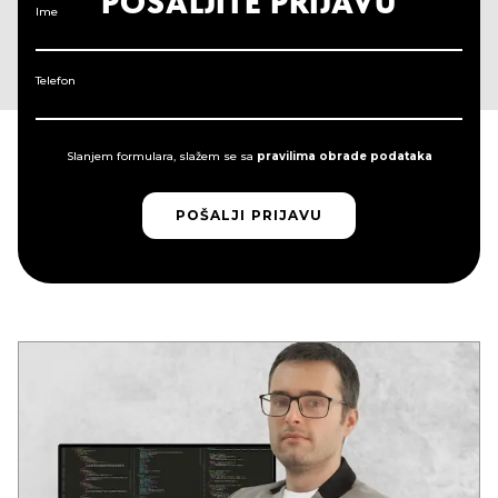
POŠALJITE PRIJAVU
Ime
Telefon
Slanjem formulara, slažem se sa
pravilima obrade podataka
POŠALJI PRIJAVU
POŠALJI PRIJAVU