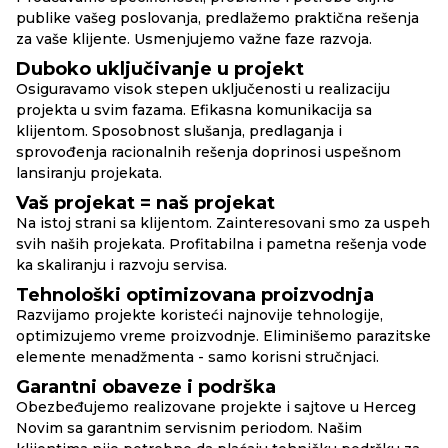
publike vašeg poslovanja, predlažemo praktična rešenja
za vaše klijente. Usmenjujemo važne faze razvoja.
Duboko uključivanje u projekt
Osiguravamo visok stepen uključenosti u realizaciju
projekta u svim fazama. Efikasna komunikacija sa
klijentom. Sposobnost slušanja, predlaganja i
sprovođenja racionalnih rešenja doprinosi uspešnom
lansiranju projekata.
Vaš projekat = naš projekat
Na istoj strani sa klijentom. Zainteresovani smo za uspeh
svih naših projekata. Profitabilna i pametna rešenja vode
ka skaliranju i razvoju servisa.
Tehnološki optimizovana proizvodnja
Razvijamo projekte koristeći najnovije tehnologije,
optimizujemo vreme proizvodnje. Eliminišemo parazitske
elemente menadžmenta - samo korisni stručnjaci.
Garantni obaveze i podrška
Obezbeđujemo realizovane projekte i sajtove u Herceg
Novim sa garantnim servisnim periodom. Našim