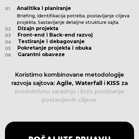
Analitika i planiranje
01
Briefing, identifikacija potreba, postavljanje ciljeva
projekta. Sastavljanje detaljne strukture sajta.
Dizajn projekta
02
Front-end i Back-end razvoj
03
Testiranje i debagovanje
04
Pokretanje projekta i obuka
05
Garantni obaveze
06
Koristimo
kombinovane
metodologije
razvoja
sajtova:
Agile,
Waterfall
i
KISS
za
produktivnu
saradnju
i
brzo
postizanje
postavljenih
ciljeva.