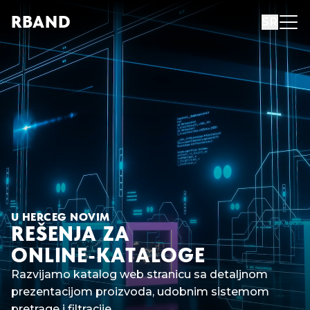
R
B
AND
SR
U HERCEG NOVIM
REŠENJA ZA
ONLINE-KATALOGE
Razvijamo katalog web stranicu sa detaljnom
prezentacijom proizvoda, udobnim sistemom
pretrage i filtracije.