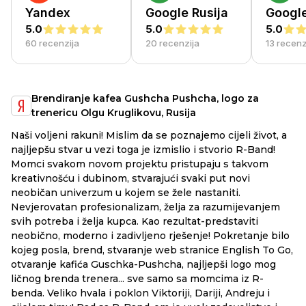
Yandex
Google Rusija
Googl
5.0
5.0
5.0
60 recenzija
20 recenzija
13 recenz
Brendiranje kafea Gushcha Pushcha, logo za
trenericu Olgu Kruglikovu, Rusija
Na
Naši voljeni rakuni! Mislim da se poznajemo cijeli život, a
mo
najljepšu stvar u vezi toga je izmislio i stvorio R-Band!
ak
Momci svakom novom projektu pristupaju s takvom
ma
kreativnošću i dubinom, stvarajući svaki put novi
ko
neobičan univerzum u kojem se žele nastaniti.
do
Nevjerovatan profesionalizam, želja za razumijevanjem
svih potreba i želja kupca. Kao rezultat-predstaviti
neobično, moderno i zadivljeno rješenje! Pokretanje bilo
kojeg posla, brend, stvaranje web stranice English To Go,
otvaranje kafića Guschka-Pushcha, najljepši logo mog
ličnog brenda trenera... sve samo sa momcima iz R-
benda. Veliko hvala i poklon Viktoriji, Dariji, Andreju i