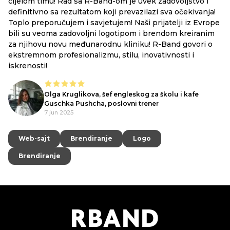
cijelom timu! Rad sa R-Band-om je uvek zadovoljstvo i
definitivno sa rezultatom koji prevazilazi sva očekivanja!
Toplo preporučujem i savjetujem! Naši prijatelji iz Evrope
bili su veoma zadovoljni logotipom i brendom kreiranim
za njihovu novu međunarodnu kliniku! R-Band govori o
ekstremnom profesionalizmu, stilu, inovativnosti i
iskrenosti!
Olga Kruglikova, šef engleskog za školu i kafe
Guschka Pushcha, poslovni trener
7 jun 2025
Web-sajt
Web-sajt
Brendiranje
Brendiranje
Logo
Logo
Brendiranje
Brendiranje
R
B
AND