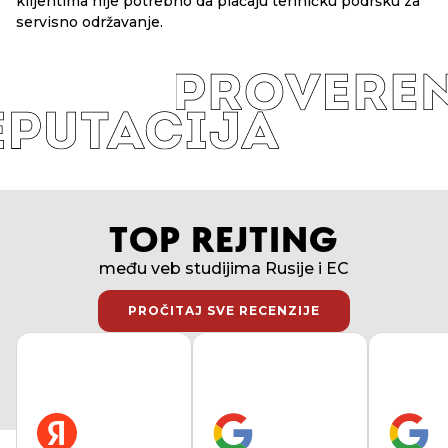
klijentima nije potrebno da plaćaju tehničku podršku za
servisno održavanje.
TOP REJTING
među veb studijima Rusije i EC
PROČITAJ SVE RECENZIJE
PROČITAJ SVE RECENZIJE