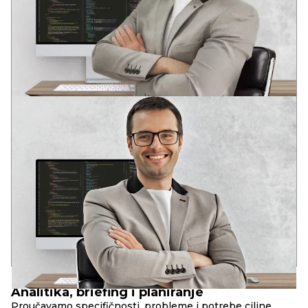
ANDREY
VODEĆI DEVELOPER
Dva stručna obrazovanja u oblasti razvoja softvera
U mladom uzrastu prepoznao potencijal informacionih
tehnologija: globalizaciju i duboku integraciju IT rešenja u
društvene strukture savremenog društva.
Iskustvo u raznim IT oblastima od 2006. godine. Analitičko
sistemsko razmišljanje. Kompetencije za rešavanje poslovnih
zadataka, DevOps, Full Stack, SEO.
17+
90+
10+
godina u razvoju
uspešnih web-projekata
složenih web-servisa
PRINCIPI
RBAND
Analitika, briefing i planiranje
Proučavamo specifičnosti, probleme i potrebe ciljne