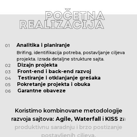
Analitika i planiranje
01
Brifing, identifikacija potreba, postavljanje ciljeva
projekta. Izrada detaljne strukture sajta.
Dizajn projekta
02
Front-end i back-end razvoj
03
Testiranje i otklanjanje grešaka
04
Pokretanje projekta i obuka
05
Garantne obaveze
06
Koristimo
kombinovane
metodologije
razvoja
sajtova:
Agile,
Waterfall
i
KISS
za
produktivnu
saradnju
i
brzo
postizanje
postavljenih
ciljeva.