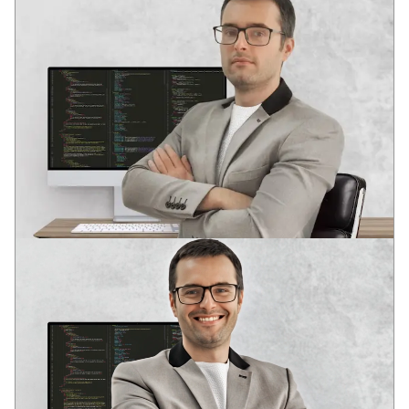
ANDREY
VODEĆI DEVELOPER
Dva stručna obrazovanja u oblasti razvoja softvera
U mladom uzrastu prepoznao potencijal informacionih
tehnologija: globalizaciju i duboku integraciju IT rešenja u
društvene strukture savremenog društva.
Iskustvo u raznim IT oblastima od 2006. godine. Analitičko
sistemsko razmišljanje. Kompetencije za rešavanje poslovnih
zadataka, DevOps, Full Stack, SEO.