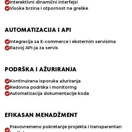
Interaktivni dinamični interfejsi
Visoka brzina i otpornost na greške
AUTOMATIZACIJA I API
Integracija sa E-commerce i eksternim servisima
Razvoj API-ja za servis
PODRŠKA I AŽURIRANJA
Kontinuirana isporuka ažuriranja
Redovna podrška i monitoring
Automatizacija dokumentacije koda
EFIKASAN MENADŽMENT
Pravovremeno pokretanje projekta i transparentan