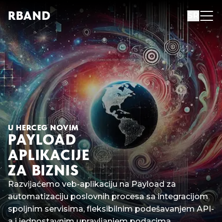
R
B
AND
SR
U HERCEG NOVIM
PAYLOAD
APLIKACIJE
ZA BIZNIS
Razvijaćemo veb-aplikaciju na Payload za
automatizaciju poslovnih procesa sa integracijom
spoljnim servisima, fleksibilnim podešavanjem API-
a i jednostavnim upravljanjem podacima.