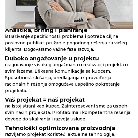
17+
90+
10+
godina u razvoju
uspešnih web-projekata
složenih web-servisa
PRINCIPI
RBAND
Analitika, brifing i planiranje
istraživanje specifičnosti, problema i potreba ciljne
poslovne publike, pružanje pogodnog rešenja za vašeg
klijenta. Dogovaramo važne faze razvoja.
Duboko angažovanje u projektu
osiguravanje visokog angažmana u realizaciji projekta u
svim fazama. Efikasna komunikacija sa kupcem.
Sposobnost slušanja, predlaganja i sprovođenja
racionalnih rešenja omogućava uspešno pokretanje
projekata.
Vaš projekat = naš projekat
na istoj strani kao kupac. Zainteresovani smo za uspeh
svih naših projekata. Profitabilna i kompetentna rešenja
dovode do skaliranja i razvoja usluge.
Tehnološki optimizovana proizvodnja
razvijamo projekat koristeći aktuelne tehnologije,