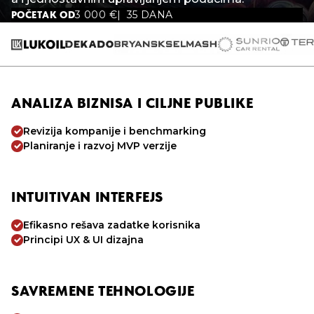
3 000
€
35 DANA
POČETAK OD
ANALIZA BIZNISA I CILJNE PUBLIKE
Revizija kompanije i benchmarking
Planiranje i razvoj MVP verzije
INTUITIVAN INTERFEJS
Efikasno rešava zadatke korisnika
Principi UX & UI dizajna
SAVREMENE TEHNOLOGIJE