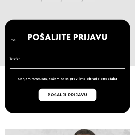
POŠALJITE PRIJAVU
Ime
Telefon
Slanjem formulara, slažem se sa
pravilima obrade podataka
POŠALJI PRIJAVU
POŠALJI PRIJAVU