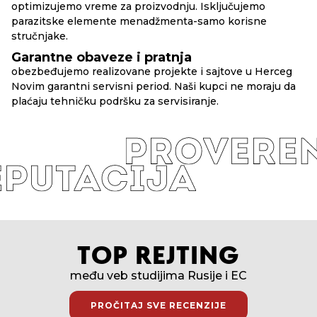
optimizujemo vreme za proizvodnju. Isključujemo
parazitske elemente menadžmenta-samo korisne
stručnjake.
Garantne obaveze i pratnja
obezbeđujemo realizovane projekte i sajtove u Herceg
Novim garantni servisni period. Naši kupci ne moraju da
plaćaju tehničku podršku za servisiranje.
TOP REJTING
među veb studijima Rusije i EC
PROČITAJ SVE RECENZIJE
PROČITAJ SVE RECENZIJE