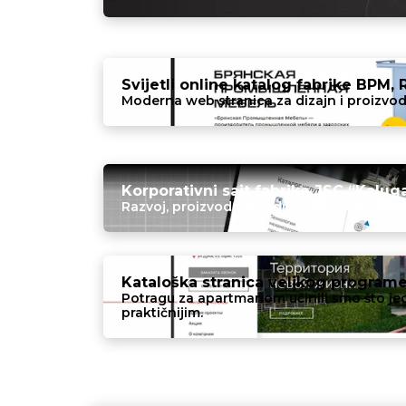
Svijetli online katalog fabrike BPM, 
Moderna web stranica za dizajn i proizvod
Korporativni sajt fabrike JSC “Kaluga
Razvoj, proizvodnja i održavanje radioele
Kataloška stranica velikog programe
Potragu za apartmanom učinili smo što jed
praktičnijim.