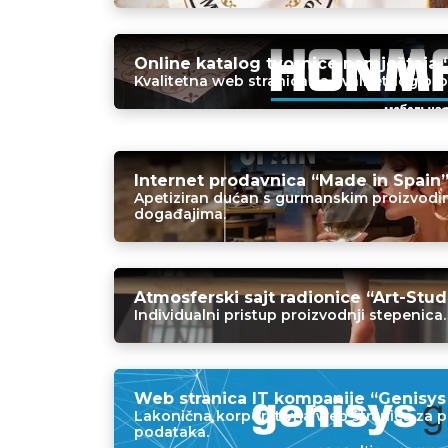
Online katalog tvornice namještaja 
Kvalitetna web stranica za kvalitetnog pr
Internet prodavnica “Made in Spain”
Apetiziran dućan s gurmanskim proizvodim
događajima.
Atmosferski sajt radionice “Art-Stud
Individualni pristup proizvodnji stepenica.
Web stranica IT kompanije “Genisys
Lakonična korporativna web stranica za po
podataka.