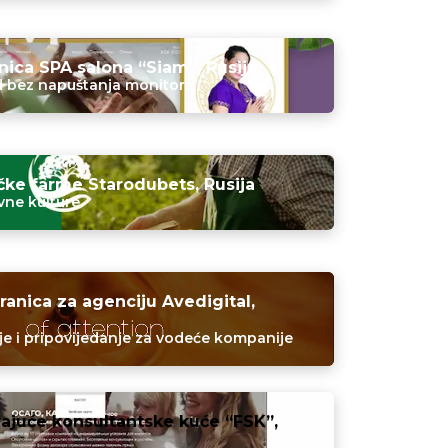
ica SPA salona “Siam”, Rusija
d bez napuštanja monitora.
ačke farme Starodubets, Rusija
vne kulture.
anica za agenciju Avedigital,
je i pripovijedanje za vodeće kompanije
ajuće konsultantske kuće “FSK”,