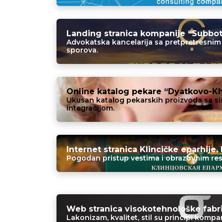
Landing stranica kompanije “Subbot 
Advokatska kancelarija sa pretpretresnim
sporova.
Online katalog pekare “Dyatkovo-Khl
Ukusan katalog pekarskih proizvoda sa si
integracijom.
Internet stranica Klincičke eparhije, 
Pogodan pristup vestima i obrazovnim res
Web stranica visokotehnološke fabri
Lakonizam, kvalitet, stil su principi kompani