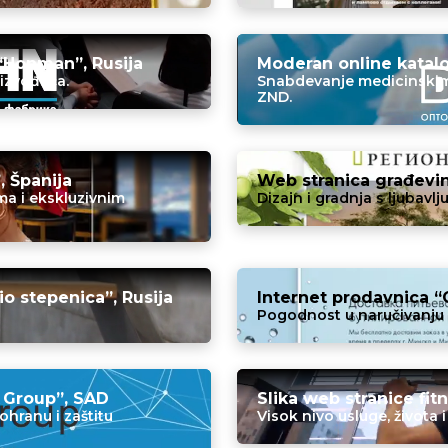
“Honman”, Rusija
Moderan online katalo
oizvođača.
Snabdevanje medicinskim 
ZND.
, Španija
Web stranica građevi
a i ekskluzivnim
Dizajn i gradnja s ljubavlj
io stepenica”, Rusija
Internet prodavnica “G
Pogodnost u naručivanju 
 Group”, SAD
Slika web stranice fit
hranu i zaštitu
Visok nivo usluge, života i