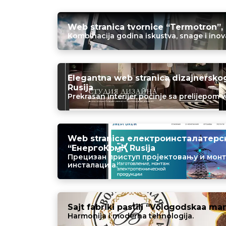
Web stranica tvornice “Termotron”, 
Kombinacija godina iskustva, snage i inova
Elegantna web stranica dizajnerskog 
Rusija
Prekrasan interijer počinje sa prelijepom
Web stranica електроинсталатерс
“ЕнергоКом”, Rusija
Прецизан приступ пројектовању и мон
инсталација.
Sajt fabriki pastili “Vologodskaa man
Harmonija i moderna tehnologija.