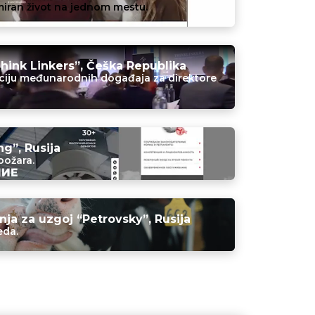
iran život na jednom mestu.
Think Linkers”, Češka Republika
ciju međunarodnih događaja za direktore
ng”, Rusija
požara.
nja za uzgoj “Petrovsky”, Rusija
eda.