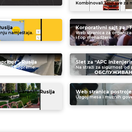
Kombinovali smo sve za m
Rusija
Korporativni sajt za “
nju namještaja.
Web stranica za organiza
i top menadžere.
pribor”, Rusija
Slet za “APC inženjeri
ktronske opreme.
Na straži za sigurnost od 
ra GC “Garant”, Rusija
Web stranica postroje
nostavnijim i
Uzgoj mesa i muznih gov