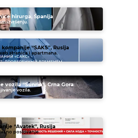
ice hirurga, Španija
m izvršenju.
 kompanije “SAKS”, Rusija
web stranica i apartmana.
je vozila “Sunrio”, Crna Gora
ivanje vozila.
nije “Avatek”, Rusija
kasno poslovanje.