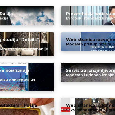
Rusija
Prezentacija web stran
cija.
Evropski standard u rusko
studija “Details”,
Web stranica razvojne
Moderan pristup dizajnu 
 web-stranicom kompanije.
ке компаније
Servis za iznajmljivan
Moderan i udoban iznajmlj
тажи електричних
ufaktura”, Rusija
Web stranica IT kompa
Savremena rešenja za efi