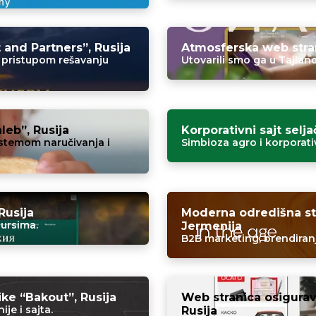
and Partners”, Rusija
Atmosferska web stran
 pristupom rešavanju
Utovarili smo ga u Tajlan
eb”, Rusija
Korporativni sajt selj
stemom naručivanja i
Simbioza agro i korporati
Rusija
Moderna odredišna str
ursima.
Jermenija
B2B marketing, brendiran
ke “Bakout”, Rusija
Web stranica osigurav
je i sajta.
Rusija