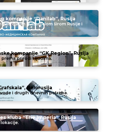
g kompanije “Danilab”, Rusija
potrošnim materijalom širom Rusije i
nske kompanije “GK Region”, Rusija
u prema prirodi i ljudima.
rafskaia”, Belorusija
vode i drugih dnevnih potreba.
nes kluba “The Imperia”, Rusija
 lokacije.