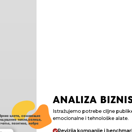
ANALIZA BIZNIS
Istražujemo potrebe ciljne publ
emocionalne i tehnološke alate.
Revizija kompanije i benchmar