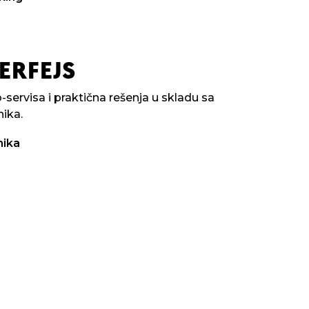
ERFEJS
-servisa i praktična rešenja u skladu sa
nika.
nika