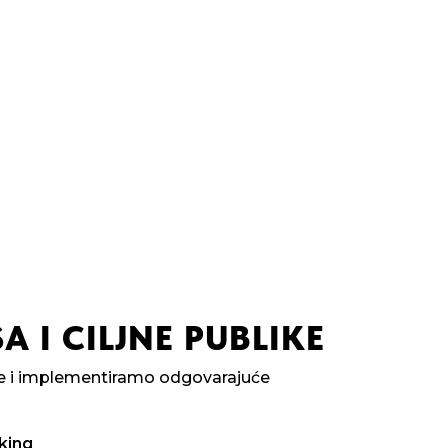
A I CILJNE PUBLIKE
ike i implementiramo odgovarajuće
king