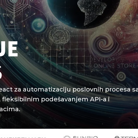
JE
S
eact za automatizaciju poslovnih procesa s
, fleksibilnim podešavanjem API-a i
acima.