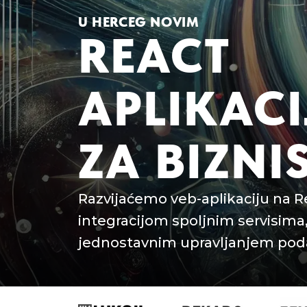
U HERCEG NOVIM
REACT
APLIKACI
ZA BIZNI
Razvijaćemo veb-aplikaciju na R
integracijom spoljnim servisima
jednostavnim upravljanjem pod