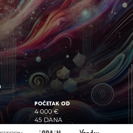
a
POČETAK OD
4 000
€
45 DANA