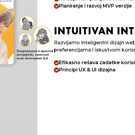
Planiranje i razvoj MVP verzije
INTUITIVAN INT
Razvijamo inteligentni dizajn web
preferencijama i iskustvom koris
Efikasno rešava zadatke koris
Principi UX & UI dizajna