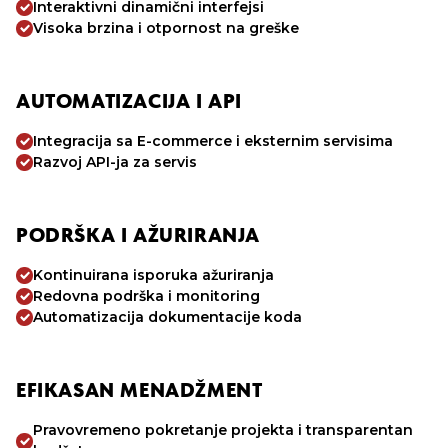
Interaktivni dinamični interfejsi
Visoka brzina i otpornost na greške
AUTOMATIZACIJA I API
Integracija sa E-commerce i eksternim servisima
Razvoj API-ja za servis
PODRŠKA I AŽURIRANJA
Kontinuirana isporuka ažuriranja
Redovna podrška i monitoring
Automatizacija dokumentacije koda
EFIKASAN MENADŽMENT
Pravovremeno pokretanje projekta i transparentan