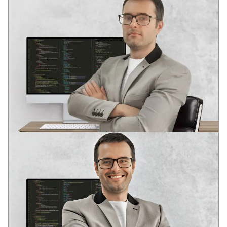
ANDREY
VODEĆI DEVELOPER
Dva stručna obrazovanja u oblasti razvoja softvera
U mladom uzrastu prepoznao potencijal informacionih
tehnologija: globalizaciju i duboku integraciju IT rešenja u
društvene strukture savremenog društva.
Iskustvo u raznim IT oblastima od 2006. godine. Analitičko
sistemsko razmišljanje. Kompetencije za rešavanje poslovnih
zadataka, DevOps, Full Stack, SEO.