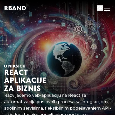
R
B
AND
SR
U NIKŠIĆU
REACT
APLIKACIJE
ZA BIZNIS
Razvijaćemo veb-aplikaciju na React za
automatizaciju poslovnih procesa sa integracijom
spoljnim servisima, fleksibilnim podešavanjem API-
a i jednostavnim upravljanjem podacima.