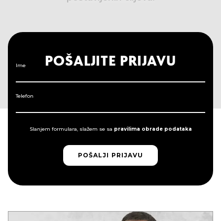
POŠALJITE PRIJAVU
Ime
Telefon
Slanjem formulara, slažem se sa
pravilima obrade podataka
POŠALJI PRIJAVU
POŠALJI PRIJAVU