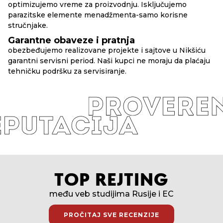
optimizujemo vreme za proizvodnju. Isključujemo
parazitske elemente menadžmenta-samo korisne
stručnjake.
Garantne obaveze i pratnja
obezbeđujemo realizovane projekte i sajtove u Nikšiću
garantni servisni period. Naši kupci ne moraju da plaćaju
tehničku podršku za servisiranje.
TOP REJTING
među veb studijima Rusije i EC
PROČITAJ SVE RECENZIJE
PROČITAJ SVE RECENZIJE