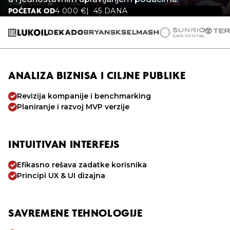
4 000
€
45 DANA
POČETAK OD
ANALIZA BIZNISA I CILJNE PUBLIKE
Revizija kompanije i benchmarking
Planiranje i razvoj MVP verzije
INTUITIVAN INTERFEJS
Efikasno rešava zadatke korisnika
Principi UX & UI dizajna
SAVREMENE TEHNOLOGIJE