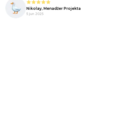
lo
Nikolay, Menadžer Projekta
o,
5 jun 2025
!
pe
m