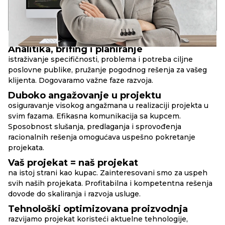
17+
90+
10+
godina u razvoju
uspešnih web-projekata
složenih web-servisa
PRINCIPI
RBAND
Analitika, brifing i planiranje
istraživanje specifičnosti, problema i potreba ciljne
poslovne publike, pružanje pogodnog rešenja za vašeg
klijenta. Dogovaramo važne faze razvoja.
Duboko angažovanje u projektu
osiguravanje visokog angažmana u realizaciji projekta u
svim fazama. Efikasna komunikacija sa kupcem.
Sposobnost slušanja, predlaganja i sprovođenja
racionalnih rešenja omogućava uspešno pokretanje
projekata.
Vaš projekat = naš projekat
na istoj strani kao kupac. Zainteresovani smo za uspeh
svih naših projekata. Profitabilna i kompetentna rešenja
dovode do skaliranja i razvoja usluge.
Tehnološki optimizovana proizvodnja
razvijamo projekat koristeći aktuelne tehnologije,