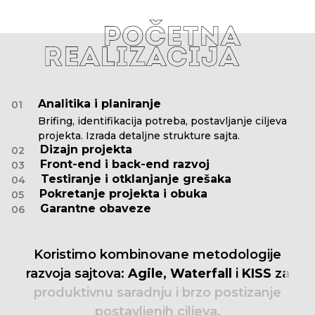
Analitika i planiranje
01
Brifing, identifikacija potreba, postavljanje ciljeva
projekta. Izrada detaljne strukture sajta.
Dizajn projekta
02
Front-end i back-end razvoj
03
Testiranje i otklanjanje grešaka
04
Pokretanje projekta i obuka
05
Garantne obaveze
06
Koristimo
kombinovane
metodologije
razvoja
sajtova:
Agile,
Waterfall
i
KISS
za
produktivnu
saradnju
i
brzo
postizanje
postavljenih
ciljeva.