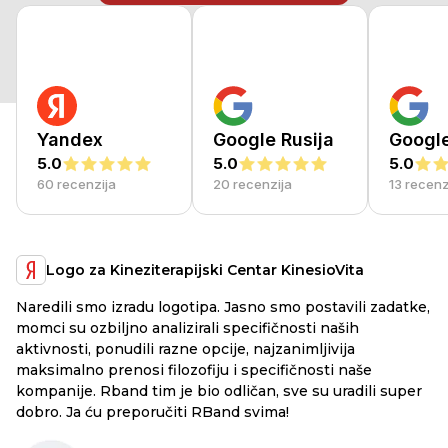
Yandex
Google Rusija
Googl
5.0
5.0
5.0
60 recenzija
20 recenzija
13 recenz
Logo za Kineziterapijski Centar KinesioVita
Naredili smo izradu logotipa. Jasno smo postavili zadatke,
a
RB
momci su ozbiljno analizirali specifičnosti naših
ex
aktivnosti, ponudili razne opcije, najzanimljivija
li
maksimalno prenosi filozofiju i specifičnosti naše
ju
kompanije. Rband tim je bio odličan, sve su uradili super
he
dobro. Ja ću preporučiti RBand svima!