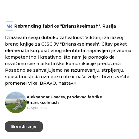
Rebranding fabrike "Brianskselmash", Rusija
Izražavam svoju duboku zahvalnost Viktoriji za razvoj
brend knjige za CJSC JV "Brianskselmash". Čitav paket
elemenata korporativnog identiteta napravljen je veoma
kompetentno i kreativno, što nam je pomoglo da
osvežimo sve marketinške komunikacije preduzeća.
Posebno se zahvaljujemo na razumevanju, strpljenju,
sposobnosti da uzmete u obzir naše želje i brzo izvršite
promene! Vika, BRAVO, nastavi!!
Aleksandar Usačev, prodavac fabrike
Brianskselmash
13 april 2016
Brendiranje
Brendiranje