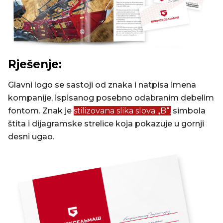
Rješenje:
Glavni logo se sastoji od znaka i natpisa imena
kompanije, ispisanog posebno odabranim debelim
fontom. Znak je
stilizovana slika slova „B“,
simbola
štita i dijagramske strelice koja pokazuje u gornji
desni ugao.