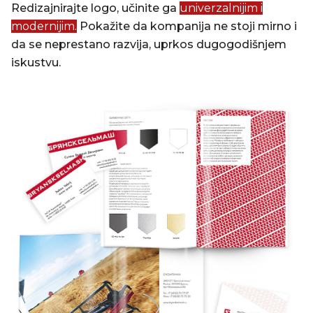
Redizajnirajte logo, učinite ga
univerzalnijim i
modernijim.
Pokažite da kompanija ne stoji mirno i
da se neprestano razvija, uprkos dugogodišnjem
iskustvu.