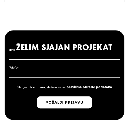
ŽELIM SJAJAN PROJEKAT
Ime
Telefon
Slanjem formulara, slažem se sa
pravilima obrade podataka
POŠALJI PRIJAVU
POŠALJI PRIJAVU