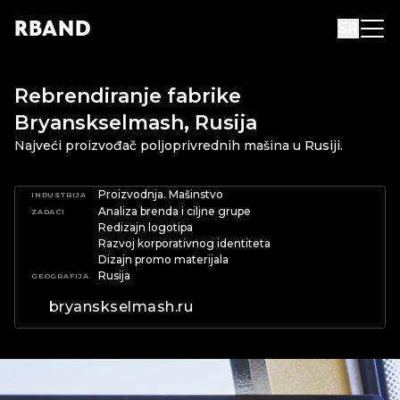
R
B
AND
SR
Rebrendiranje fabrike
Bryanskselmash, Rusija
Najveći proizvođač poljoprivrednih mašina u Rusiji.
Proizvodnja. Mašinstvo
INDUSTRIJA
Analiza brenda i ciljne grupe
ZADACI
Redizajn logotipa
Razvoj korporativnog identiteta
Dizajn promo materijala
Rusija
GEOGRAFIJA
bryanskselmash.ru