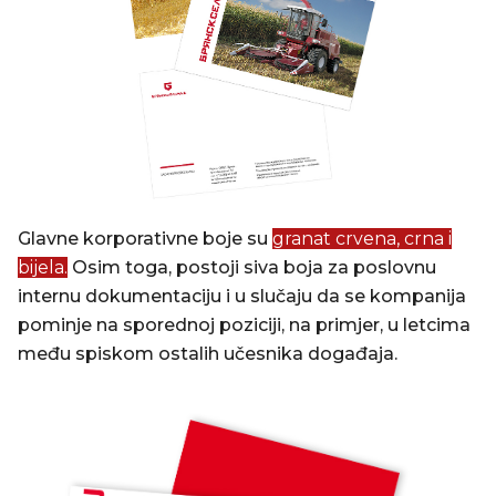
Glavne korporativne boje su
granat crvena, crna i
bijela.
Osim toga, postoji siva boja za poslovnu
internu dokumentaciju i u slučaju da se kompanija
pominje na sporednoj poziciji, na primjer, u letcima
među spiskom ostalih učesnika događaja.