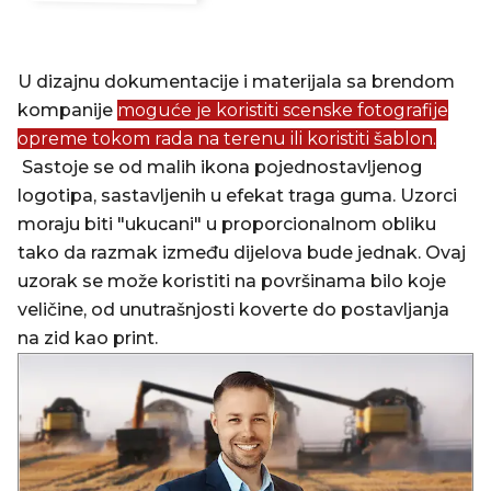
U dizajnu dokumentacije i materijala sa brendom
kompanije
moguće je koristiti scenske fotografije
opreme tokom rada na terenu ili koristiti šablon.
Sastoje se od malih ikona pojednostavljenog
logotipa, sastavljenih u efekat traga guma. Uzorci
moraju biti "ukucani" u proporcionalnom obliku
tako da razmak između dijelova bude jednak. Ovaj
uzorak se može koristiti na površinama bilo koje
veličine, od unutrašnjosti koverte do postavljanja
na zid kao print.