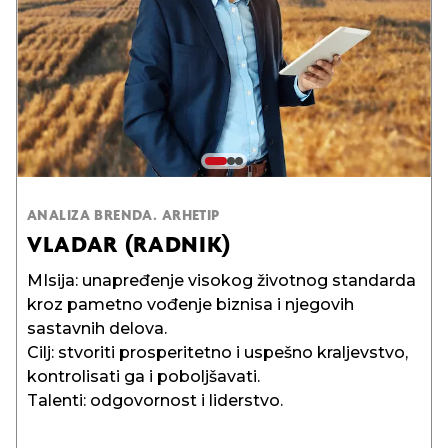
ANALIZA BRENDA. ARHETIP
VLADAR (RADNIK)
MIsija: unapređenje visokog životnog standarda
kroz pametno vođenje biznisa i njegovih
Komunikacija je izgrađena na statusu brenda.
Korišćenje kvalitetnih i dugotrajnih materijala za
sastavnih delova.
Dizajn reklame je minimalistički. Suvišna buka se
brendirane proizvode.
Cilj: stvoriti prosperitetno i uspešno kraljevstvo,
ne preporučuje.
Korišćenje logotipa ili njegovih delova u dizajnu
kontrolisati ga i poboljšavati.
Mesta oglašavanja se pažljivo biraju: poslovni
proizvoda kako bi se ojačalo prepoznavanje
Talenti: odgovornost i liderstvo.
časopisi, sajtovi sa biznis tematikom, bilbordi,
brenda.
konferencije, izložbe.