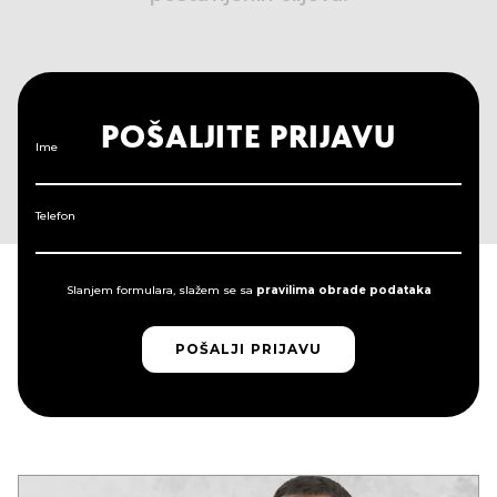
POŠALJITE PRIJAVU
Ime
Telefon
Slanjem formulara, slažem se sa
pravilima obrade podataka
POŠALJI PRIJAVU
POŠALJI PRIJAVU