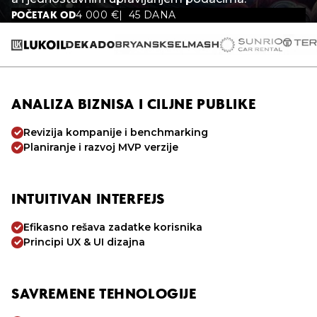
4 000
€
45 DANA
POČETAK OD
ANALIZA BIZNISA I CILJNE PUBLIKE
Revizija kompanije i benchmarking
Planiranje i razvoj MVP verzije
INTUITIVAN INTERFEJS
Efikasno rešava zadatke korisnika
Principi UX & UI dizajna
SAVREMENE TEHNOLOGIJE