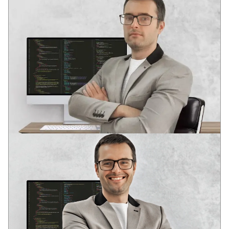
ANDREY
VODEĆI DEVELOPER
Dva stručna obrazovanja u oblasti razvoja softvera
U mladom uzrastu prepoznao potencijal informacionih
tehnologija: globalizaciju i duboku integraciju IT rešenja u
društvene strukture savremenog društva.
Iskustvo u raznim IT oblastima od 2006. godine. Analitičko
sistemsko razmišljanje. Kompetencije za rešavanje poslovnih
zadataka, DevOps, Full Stack, SEO.