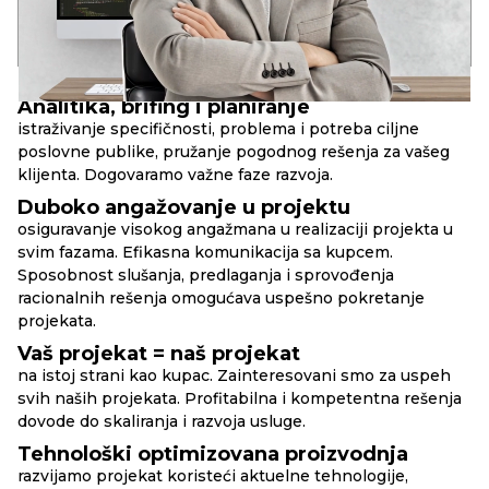
17+
90+
10+
godina u razvoju
uspešnih web-projekata
složenih web-servisa
PRINCIPI
RBAND
Analitika, brifing i planiranje
istraživanje specifičnosti, problema i potreba ciljne
poslovne publike, pružanje pogodnog rešenja za vašeg
klijenta. Dogovaramo važne faze razvoja.
Duboko angažovanje u projektu
osiguravanje visokog angažmana u realizaciji projekta u
svim fazama. Efikasna komunikacija sa kupcem.
Sposobnost slušanja, predlaganja i sprovođenja
racionalnih rešenja omogućava uspešno pokretanje
projekata.
Vaš projekat = naš projekat
na istoj strani kao kupac. Zainteresovani smo za uspeh
svih naših projekata. Profitabilna i kompetentna rešenja
dovode do skaliranja i razvoja usluge.
Tehnološki optimizovana proizvodnja
razvijamo projekat koristeći aktuelne tehnologije,