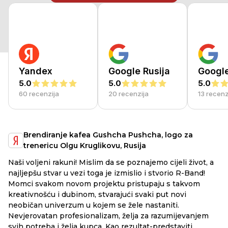
Yandex
Google Rusija
Googl
5.0
5.0
5.0
60 recenzija
20 recenzija
13 recenz
Brendiranje kafea Gushcha Pushcha, logo za
trenericu Olgu Kruglikovu, Rusija
Na
Naši voljeni rakuni! Mislim da se poznajemo cijeli život, a
mo
najljepšu stvar u vezi toga je izmislio i stvorio R-Band!
ak
Momci svakom novom projektu pristupaju s takvom
ma
kreativnošću i dubinom, stvarajući svaki put novi
ko
neobičan univerzum u kojem se žele nastaniti.
do
Nevjerovatan profesionalizam, želja za razumijevanjem
svih potreba i želja kupca. Kao rezultat-predstaviti