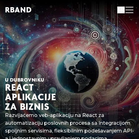
R
B
AND
SR
U DUBROVNIKU
REACT
APLIKACIJE
ZA BIZNIS
Razvijaćemo veb-aplikaciju na React za
automatizaciju poslovnih procesa sa integracijom
spoljnim servisima, fleksibilnim podešavanjem API-
a i jednostavnim upravljanjem podacima.