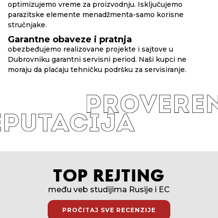
optimizujemo vreme za proizvodnju. Isključujemo
parazitske elemente menadžmenta-samo korisne
stručnjake.
Garantne obaveze i pratnja
obezbeđujemo realizovane projekte i sajtove u
Dubrovniku garantni servisni period. Naši kupci ne
moraju da plaćaju tehničku podršku za servisiranje.
TOP REJTING
među veb studijima Rusije i EC
PROČITAJ SVE RECENZIJE
PROČITAJ SVE RECENZIJE