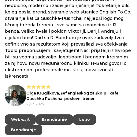
neobično, moderno i zadivljeno rješenje! Pokretanje bilo
kojeg posla, brend, stvaranje web stranice English To Go,
otvaranje kafića Guschka-Pushcha, najljepši logo mog
ličnog brenda trenera... sve samo sa momcima iz R-
benda. Veliko hvala i poklon Viktoriji, Dariji, Andreju i
cijelom timu! Rad sa R-Band-om je uvek zadovoljstvo i
definitivno sa rezultatom koji prevazilazi sva očekivanja!
Toplo preporučujem i savjetujem! Naši prijatelji iz Evrope
bili su veoma zadovoljni logotipom i brendom kreiranim
za njihovu novu međunarodnu kliniku! R-Band govori o
ekstremnom profesionalizmu, stilu, inovativnosti i
iskrenosti!
Olga Kruglikova, šef engleskog za školu i kafe
Guschka Pushcha, poslovni trener
7 jun 2025
Web-sajt
Web-sajt
Brendiranje
Brendiranje
Logo
Logo
Brendiranje
Brendiranje