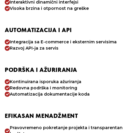
Interaktivni dinamični interfejsi
Visoka brzina i otpornost na greške
AUTOMATIZACIJA I API
Integracija sa E-commerce i eksternim servisima
Razvoj API-ja za servis
PODRŠKA I AŽURIRANJA
Kontinuirana isporuka ažuriranja
Redovna podrška i monitoring
Automatizacija dokumentacije koda
EFIKASAN MENADŽMENT
Pravovremeno pokretanje projekta i transparentan