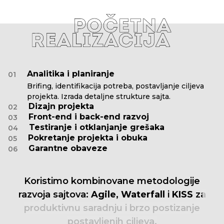
Analitika i planiranje
01
Brifing, identifikacija potreba, postavljanje ciljeva
projekta. Izrada detaljne strukture sajta.
Dizajn projekta
02
Front-end i back-end razvoj
03
Testiranje i otklanjanje grešaka
04
Pokretanje projekta i obuka
05
Garantne obaveze
06
Koristimo
kombinovane
metodologije
razvoja
sajtova:
Agile,
Waterfall
i
KISS
za
produktivnu
saradnju
i
brzo
postizanje
postavljenih
ciljeva.