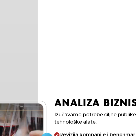
ANALIZA BIZNIS
Izučavamo potrebe ciljne publik
tehnološke alate.
Revizija kompanije i benchmar