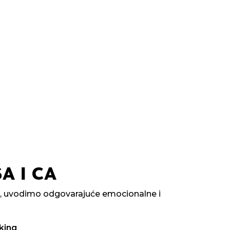
A I CA
e, uvodimo odgovarajuće emocionalne i
king