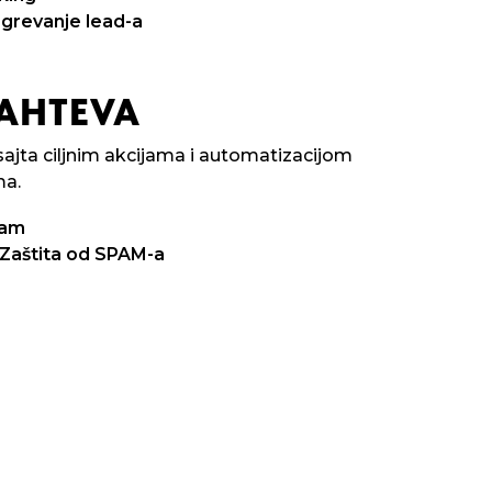
agrevanje lead-a
ZAHTEVA
ajta ciljnim akcijama i automatizacijom
ma.
ram
 Zaštita od SPAM-a