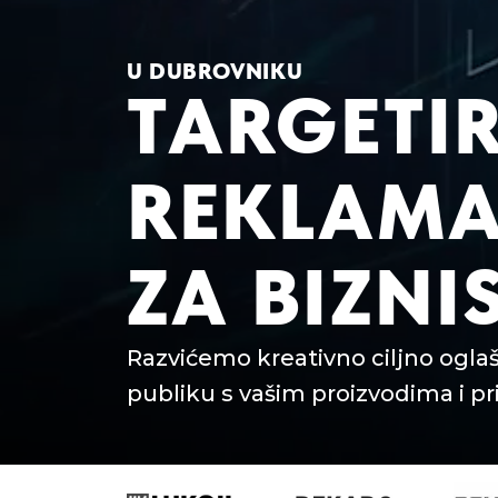
U DUBROVNIKU
TARGETI
REKLAM
ZA BIZNI
Razvićemo kreativno ciljno ogl
publiku s vašim proizvodima i pr