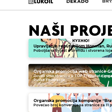
NAŠI PROJ
Upravljanje reputacijom Honman, Ru
Poboljšana svijest o brendu i stvorena loja
Organska promocija web stranice Gr
Doveli smo stranicu u TOP 5 rezultata orga
Ruske Federacije.
Organska promocija kompanije “Brav
Povećao broj konverzija sa stranice za 11 p