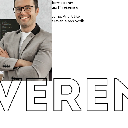
rastu prepoznao potencijal informacionih
 globalizaciju i duboku integraciju IT rešenja u
trukture savremenog društva.
aznim IT oblastima od 2006. godine. Analitičko
azmišljanje. Kompetencije za rešavanje poslovnih
vOps, Full Stack, SEO.