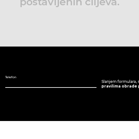
postavljenih
ciljeva.
Telefon
Slanjem formulara, 
pravilima obrade