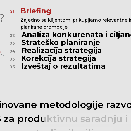
Briefing
01
Zajedno sa klijentom, prikupljamo relevantne in
planirane promocije.
Analiza konkurenata i cilja
02
Strateško planiranje
03
Realizacija strategija
04
Korekcija strategija
05
Izveštaj o rezultatima
06
inovane
metodologije
razv
S
za
produktivnu
saradnju
i