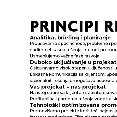
PRINCIPI
R
Analitika, briefing i planiranje
Proučavamo specifičnosti, probleme i pot
nudimo efikasna rešenja internet promoci
Usmenjujemo važne faze razvoja.
Duboko uključivanje u projekat
Osiguravamo visok stepen uključenosti u 
Efikasna komunikacija sa klijentom. Spos
racionalnih rešenja omogućava uspešno 
Vaš projekat = naš projekat
Na istoj strani sa klijentom. Zainteresov
Profitabilna i pametna rešenja vode ka skal
Tehnološki optimizovana prom
Promovišemo projekte koristeći najnovij