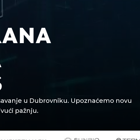
RANA
A
S
ašavanje u Dubrovniku. Upoznaćemo novu
ivući pažnju.