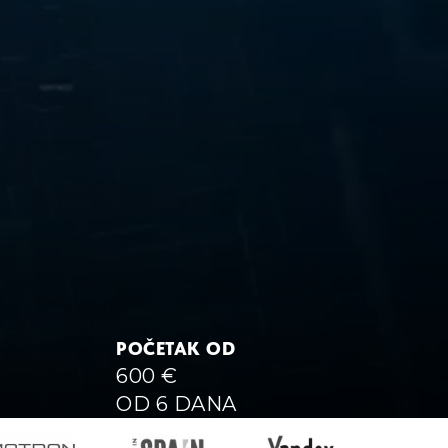
POČETAK OD
600
€
OD 6 DANA