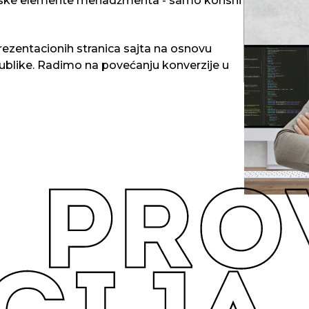
itske elemente menadžmenta - samo korisni
U mladom uz
tehnologija:
društvene s
Iskustvo u r
rezentacionih stranica sajta na osnovu
sistemsko r
zadataka, De
 publike. Radimo na povećanju konverzije u