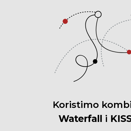
Koristimo
komb
Waterfall
i
KIS