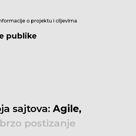
formacije o projektu i ciljevima
ne publike
oja
sajtova:
Agile,
brzo
postizanje