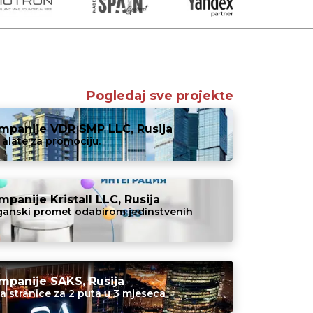
Pogledaj sve projekte
ompanije VDR SMP LLC, Rusija
alate za promociju.
panije Kristall LLC, Rusija
rganski promet odabirom jedinstvenih
mpanije SAKS, Rusija
a stranice za 2 puta u 3 mjeseca