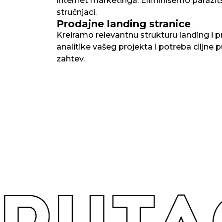
internet marketinga. Eliminišemo paraz
stručnjaci.
Prodajne landing stranice
Kreiramo relevantnu strukturu landing i p
analitike vašeg projekta i potreba ciljne
zahtev.