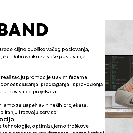
BAND
rebe ciljne publike vašeg poslovanja,
je u Dubrovniku za vaše poslovanje.
realizaciju promocije u svim fazama.
obnost slušanja, predlaganja i sprovođenja
promovisanje projekata.
ani smo za uspeh svih naših projekata.
iranju i razvoju servisa.
ocija
e tehnologije, optimizujemo troškove
AND