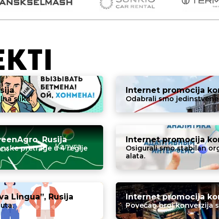
EKTI
sija
Internet promocija k
lna slika.
Odabrali smo jedinstvene 
eenAgro, Rusija
Internet promocija kom
nske pretrage u 4 regije
Osigurali smo stabilan o
alata.
a Lingua”, Rusija
Internet promocija ko
uta.
Povećao broj konverzija s