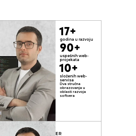
17+
godina u razvoju
90+
uspešnih web-
projekata
10+
složenih web-
servisa
Dva stručna
obrazovanja u
oblasti razvoja
softvera
REY
VODEĆI DEVELOPER