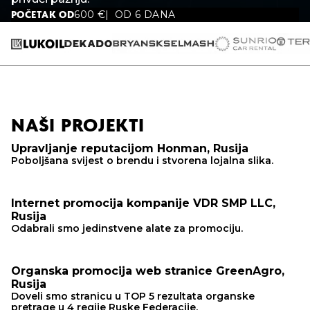
600
€
OD 6 DANA
POČETAK OD
NAŠI PROJEKTI
Upravljanje reputacijom Honman, Rusija
Poboljšana svijest o brendu i stvorena lojalna slika.
Internet promocija kompanije VDR SMP LLC,
Rusija
Odabrali smo jedinstvene alate za promociju.
Organska promocija web stranice GreenAgro,
Rusija
Doveli smo stranicu u TOP 5 rezultata organske
pretrage u 4 regije Ruske Federacije.