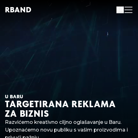
R
B
AND
SR
U BARU
TARGETIRANA REKLAMA
ZA BIZNIS
Razvićemo kreativno ciljno oglašavanje u Baru.
Upoznaćemo novu publiku s vašim proizvodima i
privući pažnju.