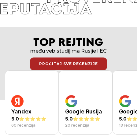
TOP REJTING
među veb studijima Rusije i EC
PROČITAJ SVE RECENZIJE
PROČITAJ SVE RECENZIJE
Yandex
Google Rusija
Googl
5.0
5.0
5.0
60 recenzija
20 recenzija
13 recenz