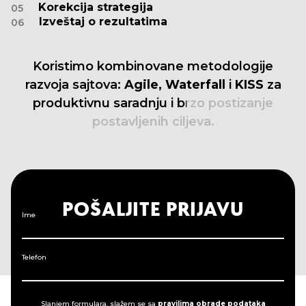
Korekcija strategija
05
Izveštaj o rezultatima
06
Koristimo
kombinovane
metodologije
razvoja
sajtova:
Agile,
Waterfall
i
KISS
za
produktivnu
saradnju
i
brzo
postizanje
postavljenih
ciljeva.
POŠALJITE PRIJAVU
Ime
Telefon
Slanjem formulara, slažem se sa
pravilima obrade podataka