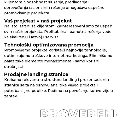
klijentom. Sposobnost slušanja, predlaganja i
sprovođenja racionalnih rešenja omogućava uspešno
promovisanje projekata.
Vaš projekat = naš projekat
Na istoj strani sa klijentom. Zainteresovani smo za uspeh
svih naših projekata. Profitabilna i pametna rešenja vode
ka skaliranju i razvoju servisa.
Tehnološki optimizovana promocija
Promovišemo projekte koristeći najnovije tehnologije,
optimizujemo troškove internet marketinga. Eliminišemo
parazitske elemente menadžmenta - samo korisni
stručnjaci.
Prodajne landing stranice
Kreiramo relevantnu strukturu landing i prezentacionih
stranica sajta na osnovu analitike vašeg projekta i
potreba ciljne publike. Radimo na povećanju konverzije u
zahtev.