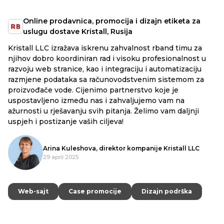
Online prodavnica, promocija i dizajn etiketa za
Izr
uslugu dostave Kristall, Rusija
"Gr
stall LLC izražava iskrenu zahvalnost rband timu za
Zahvalj
hov dobro koordiniran rad i visoku profesionalnost u
njih iz
voju web stranice, kao i integraciju i automatizaciju
pisanja
zmjene podataka sa računovodstvenim sistemom za
meseci.
izvođače vode. Cijenimo partnerstvo koje je
priličn
ostavljeno između nas i zahvaljujemo vam na
pregovo
rnosti u rješavanju svih pitanja. Želimo vam daljnji
jeh i postizanje vaših ciljeva!
Arina Kuleshova, direktor kompanije Kristall LLC
29 april 2025
Web-
Web-
Web-sajt
Web-sajt
Case promocije
Case promocije
Dizajn podrška
Dizajn podrška