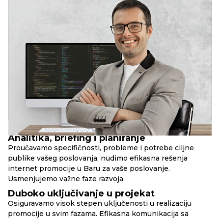
ANDREY
VODEĆI DEVELOPER
Dva stručna obrazovanja u oblasti razvoja softvera
U mladom uzrastu prepoznao potencijal informacionih
tehnologija: globalizaciju i duboku integraciju IT rešenja u
društvene strukture savremenog društva.
Iskustvo u raznim IT oblastima od 2006. godine. Analitičko
sistemsko razmišljanje. Kompetencije za rešavanje poslovnih
zadataka, DevOps, Full Stack, SEO.
17+
90+
10+
godina u razvoju
uspešnih web-projekata
složenih web-servisa
PRINCIPI
RBAND
Analitika, briefing i planiranje
Proučavamo specifičnosti, probleme i potrebe ciljne
publike vašeg poslovanja, nudimo efikasna rešenja
internet promocije u Baru za vaše poslovanje.
Usmenjujemo važne faze razvoja.
Duboko uključivanje u projekat
Osiguravamo visok stepen uključenosti u realizaciju
promocije u svim fazama. Efikasna komunikacija sa