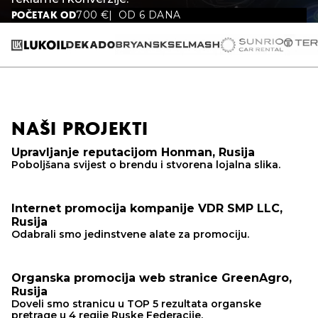
700
€
OD 6 DANA
POČETAK OD
NAŠI PROJEKTI
Upravljanje reputacijom Honman, Rusija
Poboljšana svijest o brendu i stvorena lojalna slika.
Internet promocija kompanije VDR SMP LLC,
Rusija
Odabrali smo jedinstvene alate za promociju.
Organska promocija web stranice GreenAgro,
Rusija
Doveli smo stranicu u TOP 5 rezultata organske
pretrage u 4 regije Ruske Federacije.