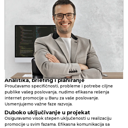
ANDREY
VODEĆI DEVELOPER
Dva stručna obrazovanja u oblasti razvoja softvera
U mladom uzrastu prepoznao potencijal informacionih
tehnologija: globalizaciju i duboku integraciju IT rešenja u
društvene strukture savremenog društva.
Iskustvo u raznim IT oblastima od 2006. godine. Analitičko
sistemsko razmišljanje. Kompetencije za rešavanje poslovnih
zadataka, DevOps, Full Stack, SEO.
17+
90+
10+
godina u razvoju
uspešnih web-projekata
složenih web-servisa
PRINCIPI
RBAND
Analitika, briefing i planiranje
Proučavamo specifičnosti, probleme i potrebe ciljne
publike vašeg poslovanja, nudimo efikasna rešenja
internet promocije u Baru za vaše poslovanje.
Usmenjujemo važne faze razvoja.
Duboko uključivanje u projekat
Osiguravamo visok stepen uključenosti u realizaciju
promocije u svim fazama. Efikasna komunikacija sa