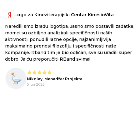
Logo za Kineziterapijski Centar KinesioVita
Naredili smo izradu logotipa. Jasno smo postavili zadatke,
a
RB
momci su ozbiljno analizirali specifičnosti naših
ex
aktivnosti, ponudili razne opcije, najzanimljivija
li
maksimalno prenosi filozofiju i specifičnosti naše
ju
kompanije. Rband tim je bio odličan, sve su uradili super
he
dobro. Ja ću preporučiti RBand svima!
lo
Nikolay, Menadžer Projekta
o,
5 jun 2025
!
pe
m