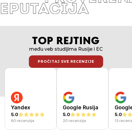
TOP REJTING
među veb studijima Rusije i EC
PROČITAJ SVE RECENZIJE
PROČITAJ SVE RECENZIJE
Yandex
Google Rusija
Googl
5.0
5.0
5.0
60 recenzija
20 recenzija
13 recenz