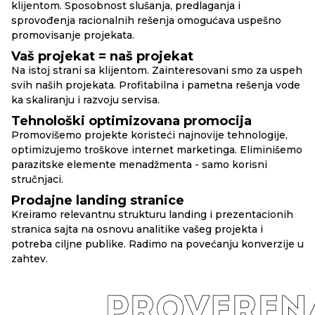
klijentom. Sposobnost slušanja, predlaganja i
sprovođenja racionalnih rešenja omogućava uspešno
promovisanje projekata.
Vaš projekat = naš projekat
Na istoj strani sa klijentom. Zainteresovani smo za uspeh
svih naših projekata. Profitabilna i pametna rešenja vode
ka skaliranju i razvoju servisa.
Tehnološki optimizovana promocija
Promovišemo projekte koristeći najnovije tehnologije,
optimizujemo troškove internet marketinga. Eliminišemo
parazitske elemente menadžmenta - samo korisni
stručnjaci.
Prodajne landing stranice
Kreiramo relevantnu strukturu landing i prezentacionih
stranica sajta na osnovu analitike vašeg projekta i
potreba ciljne publike. Radimo na povećanju konverzije u
zahtev.