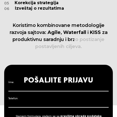
Korekcija strategija
05
Izveštaj o rezultatima
06
Koristimo
kombinovane
metodologije
razvoja
sajtova:
Agile,
Waterfall
i
KISS
za
produktivnu
saradnju
i
brzo
postizanje
postavljenih
ciljeva.
POŠALJITE PRIJAVU
Ime
Telefon
Slanjem formulara, slažem se sa
pravilima obrade podataka