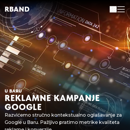
R
B
AND
SR
U BARU
REKLAMNE KAMPANJE
GOOGLE
Razvićemo stručno kontekstualno oglašavanje za
Google u Baru. Pažljivo pratimo metrike kvaliteta
reklame i konverzije.