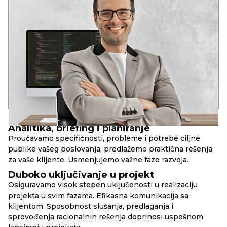
ANDREY
VODEĆI DEVELOPER
Dva stručna obrazovanja u oblasti razvoja softvera
U mladom uzrastu prepoznao potencijal informacionih
tehnologija: globalizaciju i duboku integraciju IT rešenja u
društvene strukture savremenog društva.
Iskustvo u raznim IT oblastima od 2006. godine. Analitičko
sistemsko razmišljanje. Kompetencije za rešavanje poslovnih
zadataka, DevOps, Full Stack, SEO.
17+
90+
10+
godina u razvoju
uspešnih web-projekata
složenih web-servisa
PRINCIPI
RBAND
Analitika, briefing i planiranje
Proučavamo specifičnosti, probleme i potrebe ciljne
publike vašeg poslovanja, predlažemo praktična rešenja
za vaše klijente. Usmenjujemo važne faze razvoja.
Duboko uključivanje u projekt
Osiguravamo visok stepen uključenosti u realizaciju
projekta u svim fazama. Efikasna komunikacija sa
klijentom. Sposobnost slušanja, predlaganja i
sprovođenja racionalnih rešenja doprinosi uspešnom