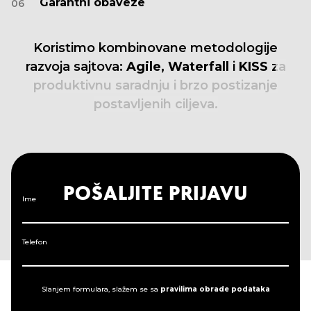
Garantni obaveze
06
Koristimo
kombinovane
metodologije
razvoja
sajtova:
Agile,
Waterfall
i
KISS
za
produktivnu
saradnju
i
brzo
postizanje
postavljenih
ciljeva.
POŠALJITE PRIJAVU
Ime
Telefon
Slanjem formulara, slažem se sa
pravilima obrade podataka