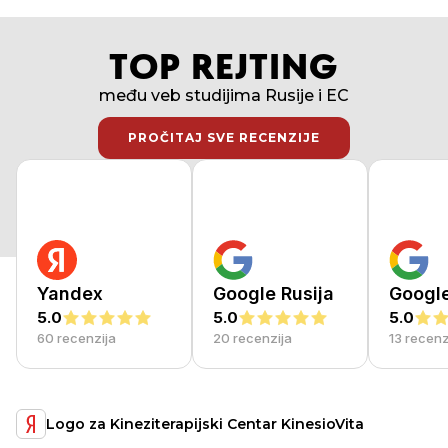
TOP REJTING
među veb studijima Rusije i EC
PROČITAJ SVE RECENZIJE
PROČITAJ SVE RECENZIJE
Yandex
Google Rusija
Googl
5.0
5.0
5.0
60 recenzija
20 recenzija
13 recenz
Moderna odredišna 
terapijski Centar KinesioVita
Jermenija