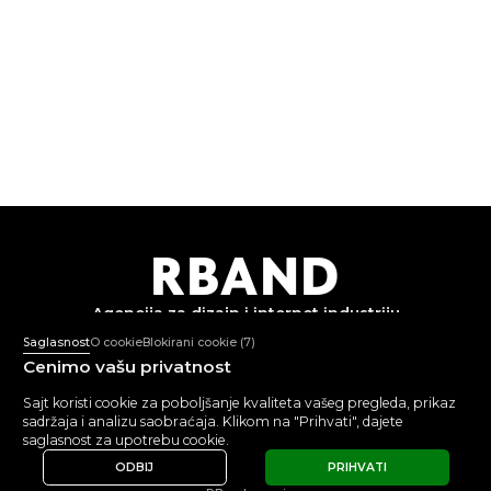
R
B
AND
Agencija za dizajn i
internet industriju
Saglasnost
O cookie
Blokirani cookie
(7)
Cenimo vašu privatnost
+382 67 362 999
Pon-Pet: 10:00-18:00
Sajt koristi cookie za poboljšanje kvaliteta vašeg pregleda, prikaz
mail@rband.pro
sadržaja i analizu saobraćaja. Klikom na "Prihvati", dajete
WhatsApp
Telegram
Behance
saglasnost za upotrebu cookie.
ODBIJ
PRIHVATI
POGLEDAJTE
5.0
5.0