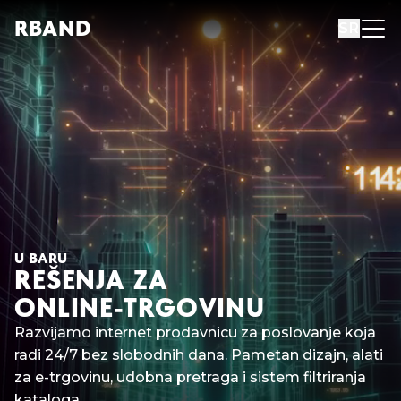
R
B
AND
SR
U BARU
REŠENJA ZA
ONLINE-TRGOVINU
Razvijamo internet prodavnicu za poslovanje koja
radi 24/7 bez slobodnih dana. Pametan dizajn, alati
za e-trgovinu, udobna pretraga i sistem filtriranja
kataloga.