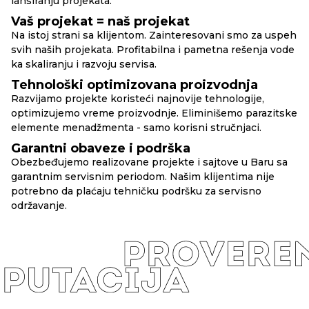
lansiranju projekata.
Vaš projekat = naš projekat
Na istoj strani sa klijentom. Zainteresovani smo za uspeh
svih naših projekata. Profitabilna i pametna rešenja vode
ka skaliranju i razvoju servisa.
Tehnološki optimizovana proizvodnja
Razvijamo projekte koristeći najnovije tehnologije,
optimizujemo vreme proizvodnje. Eliminišemo parazitske
elemente menadžmenta - samo korisni stručnjaci.
Garantni obaveze i podrška
Obezbeđujemo realizovane projekte i sajtove u Baru sa
garantnim servisnim periodom. Našim klijentima nije
potrebno da plaćaju tehničku podršku za servisno
održavanje.