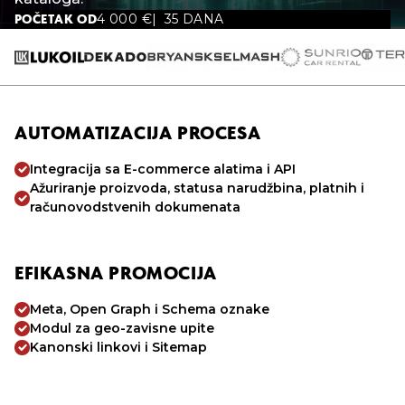
4 000
€
35 DANA
POČETAK OD
AUTOMATIZACIJA PROCESA
Integracija sa E-commerce alatima i API
Ažuriranje proizvoda, statusa narudžbina, platnih i
računovodstvenih dokumenata
EFIKASNA PROMOCIJA
Meta, Open Graph i Schema oznake
Modul za geo-zavisne upite
Kanonski linkovi i Sitemap