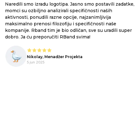
 logotipa. Jasno smo postavili zadatke,
RBand built our websit
nalizirali specifičnosti naših
exactly what we wante
 razne opcije, najzanimljivija
like clockwork and we 
filozofiju i specifičnosti naše
justice to our compan
m je bio odličan, sve su uradili super
hesitation
ručiti RBand svima!
Pio Marolla, B
Menadžer Projekta
5 jun 2025
Web-sajt
Web-sajt