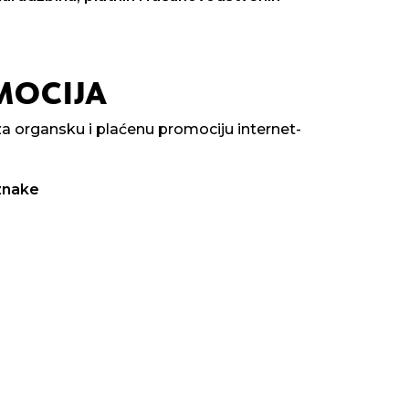
MOCIJA
a organsku i plaćenu promociju internet-
znake