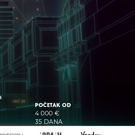
a
POČETAK OD
4 000
€
35 DANA