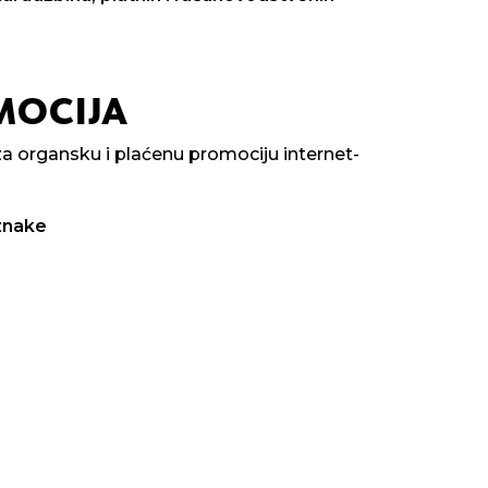
MOCIJA
a organsku i plaćenu promociju internet-
znake