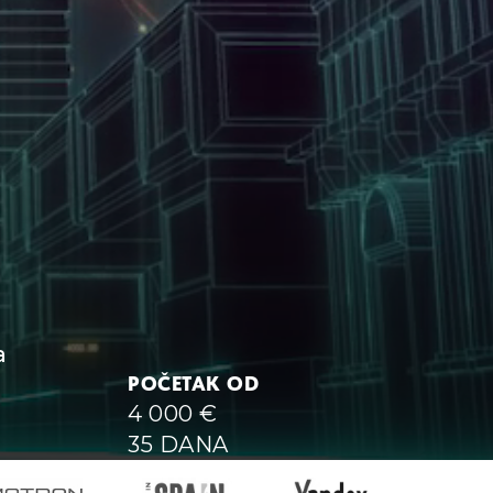
a
POČETAK OD
4 000
€
35 DANA