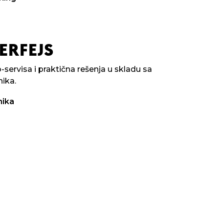
ERFEJS
-servisa i praktična rešenja u skladu sa
nika.
nika