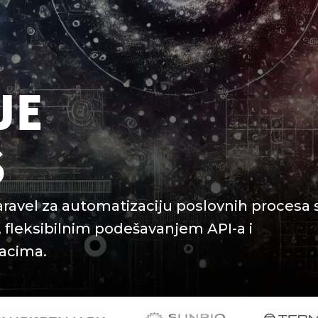
JE
S
aravel za automatizaciju poslovnih procesa 
, fleksibilnim podešavanjem API-a i
acima.