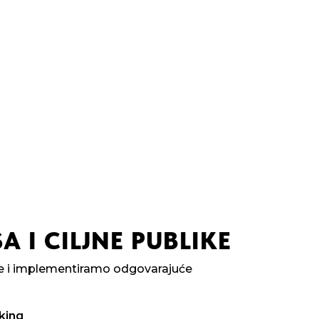
A I CILJNE PUBLIKE
ike i implementiramo odgovarajuće
king