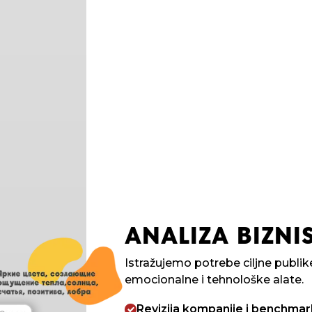
ANALIZA BIZNIS
Istražujemo potrebe ciljne publ
emocionalne i tehnološke alate.
Revizija kompanije i benchmar