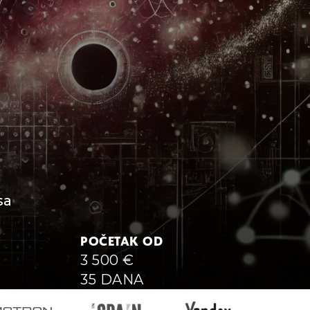
sa
POČETAK OD
3 500
€
35 DANA