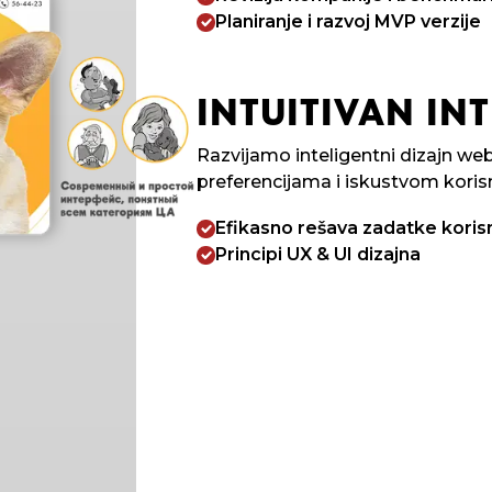
Planiranje i razvoj MVP verzije
INTUITIVAN INT
Razvijamo inteligentni dizajn web
preferencijama i iskustvom koris
Efikasno rešava zadatke koris
Principi UX & UI dizajna