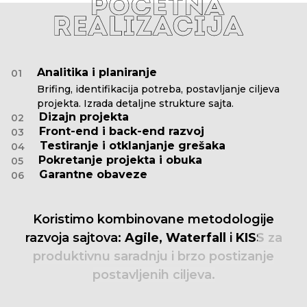
Analitika i planiranje
01
Brifing, identifikacija potreba, postavljanje ciljeva
projekta. Izrada detaljne strukture sajta.
Dizajn projekta
02
Front-end i back-end razvoj
03
Testiranje i otklanjanje grešaka
04
Pokretanje projekta i obuka
05
Garantne obaveze
06
Koristimo
kombinovane
metodologije
razvoja
sajtova:
Agile,
Waterfall
i
KISS
za
produktivnu
saradnju
i
brzo
postizanje
postavljenih
ciljeva.