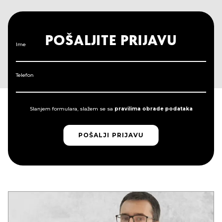
POŠALJITE PRIJAVU
Ime
Telefon
Slanjem formulara, slažem se sa
pravilima obrade podataka
POŠALJI PRIJAVU
POŠALJI PRIJAVU