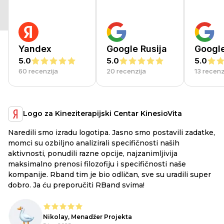
Yandex
Google Rusija
Googl
5.0
5.0
5.0
60 recenzija
20 recenzija
13 recenz
Logo za Kineziterapijski Centar KinesioVita
Naredili smo izradu logotipa. Jasno smo postavili zadatke,
a
RB
momci su ozbiljno analizirali specifičnosti naših
ex
aktivnosti, ponudili razne opcije, najzanimljivija
li
maksimalno prenosi filozofiju i specifičnosti naše
ju
kompanije. Rband tim je bio odličan, sve su uradili super
he
dobro. Ja ću preporučiti RBand svima!
lo
Nikolay, Menadžer Projekta
o,