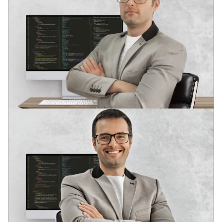
ANDREY
VODEĆI DEVELOPER
Dva stručna obrazovanja u oblasti razvoja softvera
U mladom uzrastu prepoznao potencijal informacionih
tehnologija: globalizaciju i duboku integraciju IT rešenja u
društvene strukture savremenog društva.
Iskustvo u raznim IT oblastima od 2006. godine. Analitičko
sistemsko razmišljanje. Kompetencije za rešavanje poslovnih
zadataka, DevOps, Full Stack, SEO.
17+
90+
10+
godina u razvoju
uspešnih web-projekata
složenih web-servisa