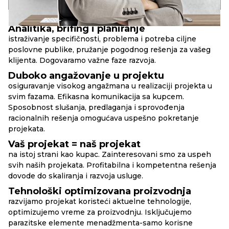
PRINCIPI
RBAND
Analitika, brifing i planiranje
istraživanje specifičnosti, problema i potreba ciljne
poslovne publike, pružanje pogodnog rešenja za vašeg
klijenta. Dogovaramo važne faze razvoja.
Duboko angažovanje u projektu
osiguravanje visokog angažmana u realizaciji projekta u
svim fazama. Efikasna komunikacija sa kupcem.
Sposobnost slušanja, predlaganja i sprovođenja
racionalnih rešenja omogućava uspešno pokretanje
projekata.
Vaš projekat = naš projekat
na istoj strani kao kupac. Zainteresovani smo za uspeh
svih naših projekata. Profitabilna i kompetentna rešenja
dovode do skaliranja i razvoja usluge.
Tehnološki optimizovana proizvodnja
razvijamo projekat koristeći aktuelne tehnologije,
optimizujemo vreme za proizvodnju. Isključujemo
parazitske elemente menadžmenta-samo korisne