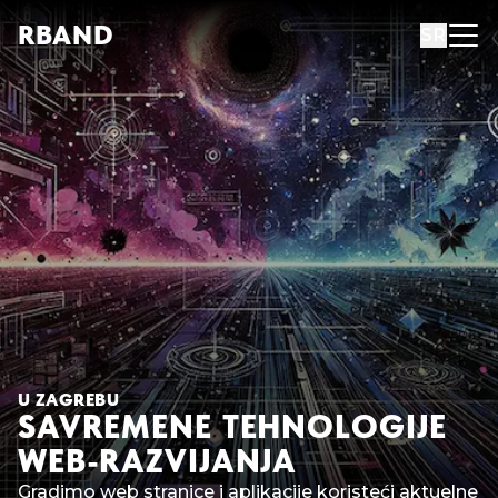
R
B
AND
SR
U ZAGREBU
SAVREMENE TEHNOLOGIJE
WEB-RAZVIJANJA
Gradimo web stranice i aplikacije koristeći aktuelne