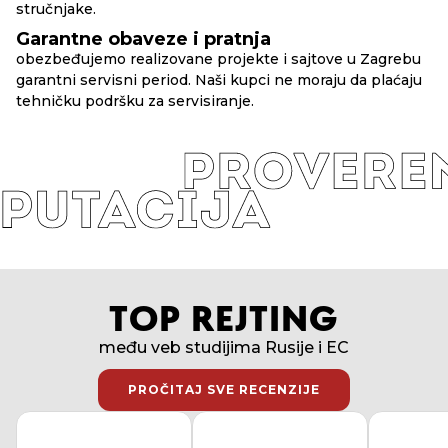
stručnjake.
Garantne obaveze i pratnja
obezbeđujemo realizovane projekte i sajtove u Zagrebu
garantni servisni period. Naši kupci ne moraju da plaćaju
tehničku podršku za servisiranje.
TOP REJTING
među veb studijima Rusije i EC
PROČITAJ SVE RECENZIJE
PROČITAJ SVE RECENZIJE