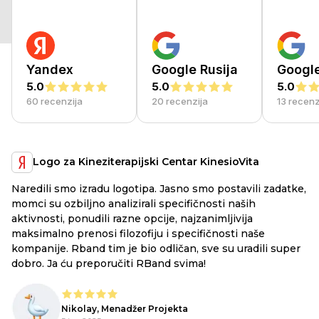
Yandex
Google Rusija
Googl
5.0
5.0
5.0
60 recenzija
20 recenzija
13 recenz
Logo za Kineziterapijski Centar KinesioVita
Naredili smo izradu logotipa. Jasno smo postavili zadatke,
a
RB
momci su ozbiljno analizirali specifičnosti naših
ex
aktivnosti, ponudili razne opcije, najzanimljivija
li
maksimalno prenosi filozofiju i specifičnosti naše
ju
kompanije. Rband tim je bio odličan, sve su uradili super
he
dobro. Ja ću preporučiti RBand svima!
lo
Nikolay, Menadžer Projekta
o,