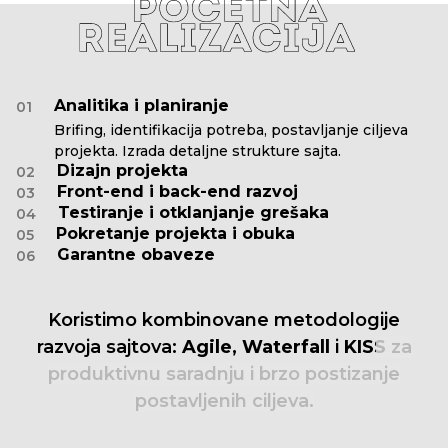
Analitika i planiranje
01
Brifing, identifikacija potreba, postavljanje ciljeva
projekta. Izrada detaljne strukture sajta.
Dizajn projekta
02
Front-end i back-end razvoj
03
Testiranje i otklanjanje grešaka
04
Pokretanje projekta i obuka
05
Garantne obaveze
06
Koristimo
kombinovane
metodologije
razvoja
sajtova:
Agile,
Waterfall
i
KISS
za
produktivnu
saradnju
i
brzo
postizanje
postavljenih
ciljeva.