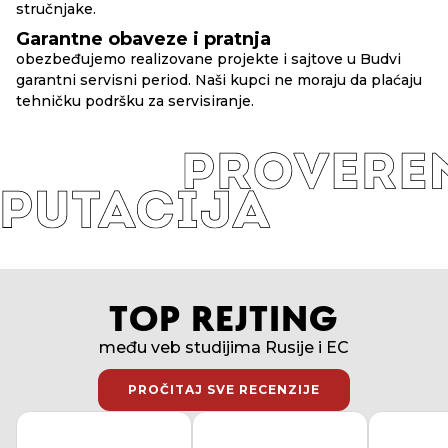
stručnjake.
Garantne obaveze i pratnja
obezbeđujemo realizovane projekte i sajtove u Budvi
garantni servisni period. Naši kupci ne moraju da plaćaju
tehničku podršku za servisiranje.
TOP REJTING
među veb studijima Rusije i EC
PROČITAJ SVE RECENZIJE
PROČITAJ SVE RECENZIJE