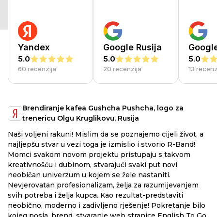
Yandex
Google Rusija
Googl
5.0
5.0
5.0
60 recenzija
20 recenzija
13 recenz
Brendiranje kafea Gushcha Pushcha, logo za
trenericu Olgu Kruglikovu, Rusija
Na
Naši voljeni rakuni! Mislim da se poznajemo cijeli život, a
mo
najljepšu stvar u vezi toga je izmislio i stvorio R-Band!
ak
Momci svakom novom projektu pristupaju s takvom
ma
kreativnošću i dubinom, stvarajući svaki put novi
ko
neobičan univerzum u kojem se žele nastaniti.
do
Nevjerovatan profesionalizam, želja za razumijevanjem
svih potreba i želja kupca. Kao rezultat-predstaviti
neobično, moderno i zadivljeno rješenje! Pokretanje bilo
kojeg posla, brend, stvaranje web stranice English To Go,