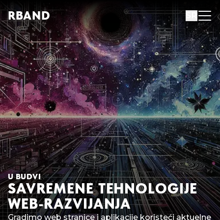
R
B
AND
SR
U BUDVI
SAVREMENE TEHNOLOGIJE
WEB-RAZVIJANJA
Gradimo web stranice i aplikacije koristeći aktuelne