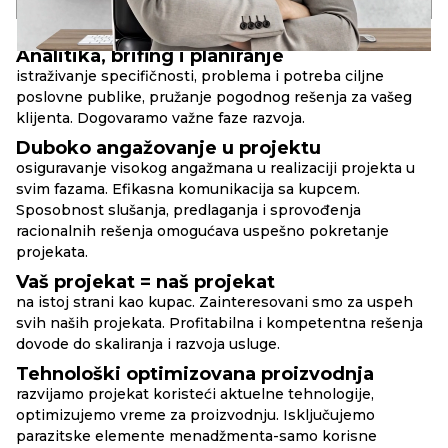
PRINCIPI
RBAND
Analitika, brifing i planiranje
istraživanje specifičnosti, problema i potreba ciljne
poslovne publike, pružanje pogodnog rešenja za vašeg
klijenta. Dogovaramo važne faze razvoja.
Duboko angažovanje u projektu
osiguravanje visokog angažmana u realizaciji projekta u
svim fazama. Efikasna komunikacija sa kupcem.
Sposobnost slušanja, predlaganja i sprovođenja
racionalnih rešenja omogućava uspešno pokretanje
projekata.
Vaš projekat = naš projekat
na istoj strani kao kupac. Zainteresovani smo za uspeh
svih naših projekata. Profitabilna i kompetentna rešenja
dovode do skaliranja i razvoja usluge.
Tehnološki optimizovana proizvodnja
razvijamo projekat koristeći aktuelne tehnologije,
optimizujemo vreme za proizvodnju. Isključujemo
parazitske elemente menadžmenta-samo korisne