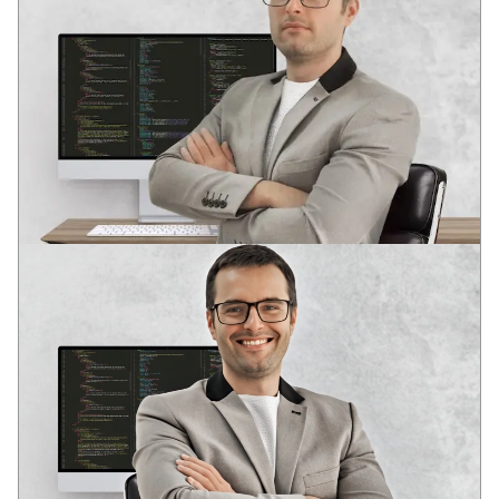
ANDREY
VODEĆI DEVELOPER
Dva stručna obrazovanja u oblasti razvoja softvera
U mladom uzrastu prepoznao potencijal informacionih
tehnologija: globalizaciju i duboku integraciju IT rešenja u
društvene strukture savremenog društva.
Iskustvo u raznim IT oblastima od 2006. godine. Analitičko
sistemsko razmišljanje. Kompetencije za rešavanje poslovnih
zadataka, DevOps, Full Stack, SEO.
17+
90+
10+
godina u razvoju
uspešnih web-projekata
složenih web-servisa