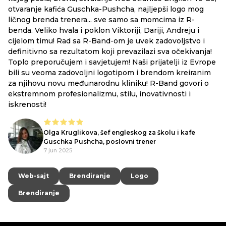
otvaranje kafića Guschka-Pushcha, najljepši logo mog
ličnog brenda trenera... sve samo sa momcima iz R-
benda. Veliko hvala i poklon Viktoriji, Dariji, Andreju i
cijelom timu! Rad sa R-Band-om je uvek zadovoljstvo i
definitivno sa rezultatom koji prevazilazi sva očekivanja!
Toplo preporučujem i savjetujem! Naši prijatelji iz Evrope
bili su veoma zadovoljni logotipom i brendom kreiranim
za njihovu novu međunarodnu kliniku! R-Band govori o
ekstremnom profesionalizmu, stilu, inovativnosti i
iskrenosti!
Olga Kruglikova, šef engleskog za školu i kafe
Guschka Pushcha, poslovni trener
7 jun 2025
Web-sajt
Web-sajt
Brendiranje
Brendiranje
Logo
Logo
Brendiranje
Brendiranje