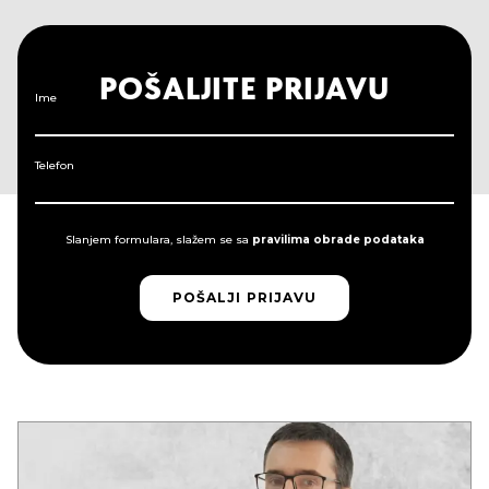
POŠALJITE PRIJAVU
Ime
Telefon
Slanjem formulara, slažem se sa
pravilima obrade podataka
POŠALJI PRIJAVU
POŠALJI PRIJAVU