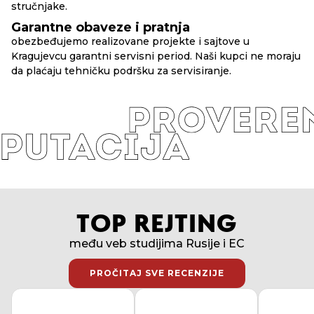
stručnjake.
Garantne obaveze i pratnja
obezbeđujemo realizovane projekte i sajtove u
Kragujevcu garantni servisni period. Naši kupci ne moraju
da plaćaju tehničku podršku za servisiranje.
TOP REJTING
među veb studijima Rusije i EC
PROČITAJ SVE RECENZIJE
PROČITAJ SVE RECENZIJE