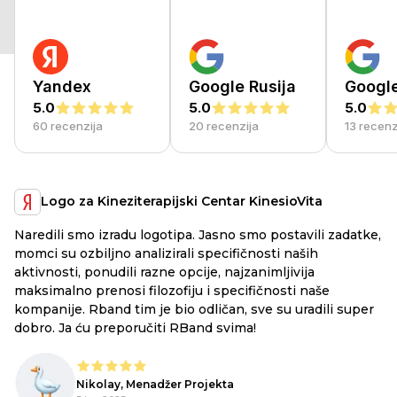
Yandex
Google Rusija
Googl
5.0
5.0
5.0
60 recenzija
20 recenzija
13 recenz
Logo za Kineziterapijski Centar KinesioVita
Naredili smo izradu logotipa. Jasno smo postavili zadatke,
a
RB
momci su ozbiljno analizirali specifičnosti naših
ex
aktivnosti, ponudili razne opcije, najzanimljivija
li
maksimalno prenosi filozofiju i specifičnosti naše
ju
kompanije. Rband tim je bio odličan, sve su uradili super
he
dobro. Ja ću preporučiti RBand svima!
lo
Nikolay, Menadžer Projekta
o,