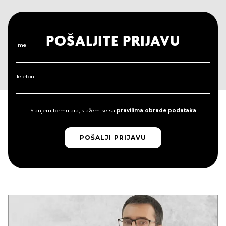
POŠALJITE PRIJAVU
Ime
Telefon
Slanjem formulara, slažem se sa
pravilima obrade podataka
POŠALJI PRIJAVU
POŠALJI PRIJAVU