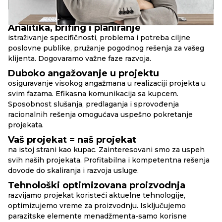
PRINCIPI
RBAND
Analitika, brifing i planiranje
istraživanje specifičnosti, problema i potreba ciljne
poslovne publike, pružanje pogodnog rešenja za vašeg
klijenta. Dogovaramo važne faze razvoja.
Duboko angažovanje u projektu
osiguravanje visokog angažmana u realizaciji projekta u
svim fazama. Efikasna komunikacija sa kupcem.
Sposobnost slušanja, predlaganja i sprovođenja
racionalnih rešenja omogućava uspešno pokretanje
projekata.
Vaš projekat = naš projekat
na istoj strani kao kupac. Zainteresovani smo za uspeh
svih naših projekata. Profitabilna i kompetentna rešenja
dovode do skaliranja i razvoja usluge.
Tehnološki optimizovana proizvodnja
razvijamo projekat koristeći aktuelne tehnologije,
optimizujemo vreme za proizvodnju. Isključujemo
parazitske elemente menadžmenta-samo korisne