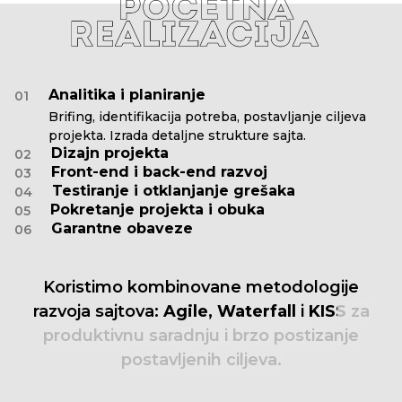
Analitika i planiranje
01
Brifing, identifikacija potreba, postavljanje ciljeva
projekta. Izrada detaljne strukture sajta.
Dizajn projekta
02
Front-end i back-end razvoj
03
Testiranje i otklanjanje grešaka
04
Pokretanje projekta i obuka
05
Garantne obaveze
06
Koristimo
kombinovane
metodologije
razvoja
sajtova:
Agile,
Waterfall
i
KISS
za
produktivnu
saradnju
i
brzo
postizanje
postavljenih
ciljeva.