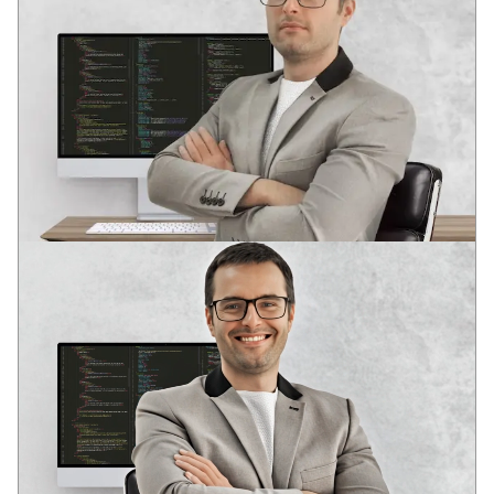
ANDREY
VODEĆI DEVELOPER
Dva stručna obrazovanja u oblasti razvoja softvera
U mladom uzrastu prepoznao potencijal informacionih
tehnologija: globalizaciju i duboku integraciju IT rešenja u
društvene strukture savremenog društva.
Iskustvo u raznim IT oblastima od 2006. godine. Analitičko
sistemsko razmišljanje. Kompetencije za rešavanje poslovnih
zadataka, DevOps, Full Stack, SEO.
17+
90+
10+
godina u razvoju
uspešnih web-projekata
složenih web-servisa