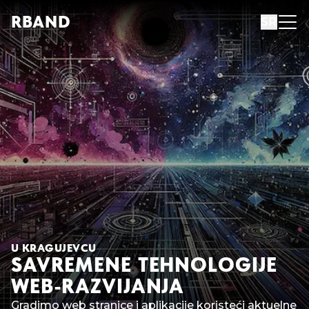
R
B
AND
SR
U KRAGUJEVCU
SAVREMENE TEHNOLOGIJE
WEB-RAZVIJANJA
Gradimo web stranice i aplikacije koristeći aktuelne