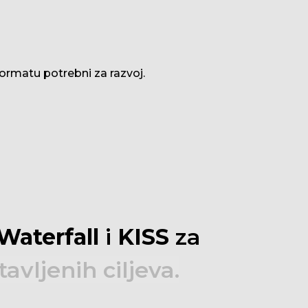
formatu potrebni za razvoj.
Waterfall
i
KISS
za
tavljenih
ciljeva.