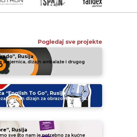
Pogledaj sve projekte
kado”, Rusija
je smjernica, dizajn ambalaže i drugog
a “English To Go”, Rusija
nezaboravan dizajn za obrazovni proces.
re”, Rusija
mo sve što nam je potrebno za kućne