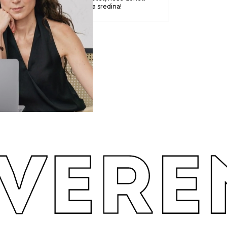
od. U svemu je potrebna zlatna sredina!