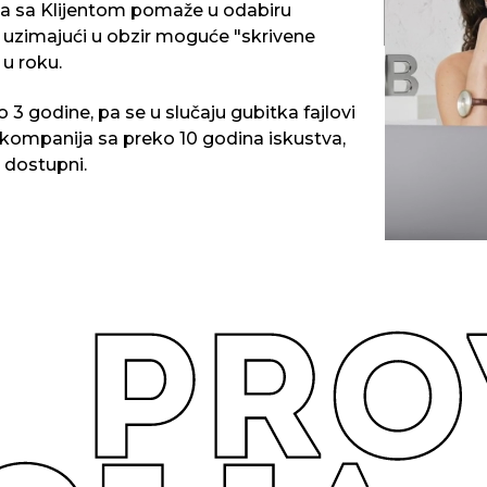
lja sa Klijentom pomaže u odabiru
dobar proizv
a uzimajući u obzir moguće "skrivene
 u roku.
 3 godine, pa se u slučaju gubitka fajlovi
 kompanija sa preko 10 godina iskustva,
 dostupni.