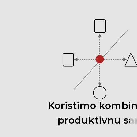
Koristimo
kombi
produktivnu
sa