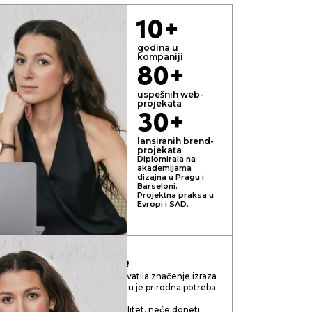
10+
godina u
kompaniji
80+
uspešnih web-
projekata
30+
lansiranih brend-
projekata
Diplomirala na
akademijama
dizajna u Pragu i
Barseloni.
Projektna praksa u
Evropi i SAD.
ORIA
ART-DIREKTOR
duzetnik, u potpunosti sam shvatila značenje izraza
vac”. Stručna realizacija u roku je prirodna potreba
nje samo na zaradu, a ne na kvalitet, neće doneti