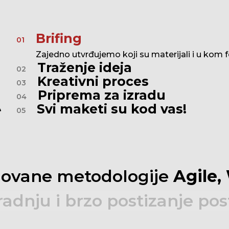
Brifing
01
Zajedno utvrđujemo koji su materijali i u kom 
Traženje ideja
02
Kreativni proces
03
Priprema za izradu
04
Svi maketi su kod vas!
05
novane
metodologije
Agile,
radnju
i
brzo
postizanje
pos