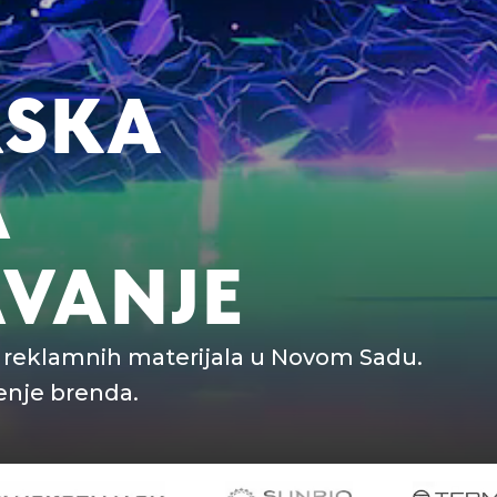
RSKA
A
AVANJE
i reklamnih materijala u Novom Sadu.
enje brenda.