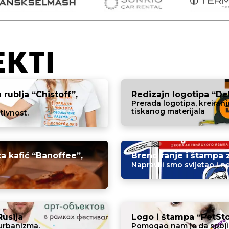
EKTI
 rublja “Chistoff”,
Redizajn logotipa “De
Prerada logotipa, kreiran
tiskanog materijala
itivnost.
za kafić “Banoffee”,
Brendiranje i štampa z
Napravili smo svijetao i 
Rusija
Logo i štampa “PetSto
 urbanizma.
Pomogao nam je da spoji