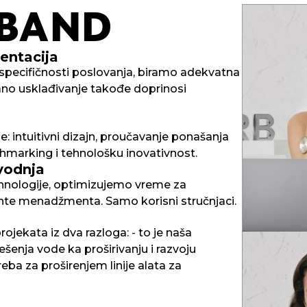
BAND
entacija
 specifičnosti poslovanja, biramo adekvatna
irano usklađivanje takođe doprinosi
e: intuitivni dizajn, proučavanje ponašanja
nchmarking i tehnološku inovativnost.
vodnja
ehnologije, optimizujemo vreme za
ente menadžmenta. Samo korisni stručnjaci.
ojekata iz dva razloga: - to je naša
ešenja vode ka proširivanju i razvoju
VICT
ba za proširenjem linije alata za
Postavši pre
“Vreme je no
Klijenta.
Ali fokusira