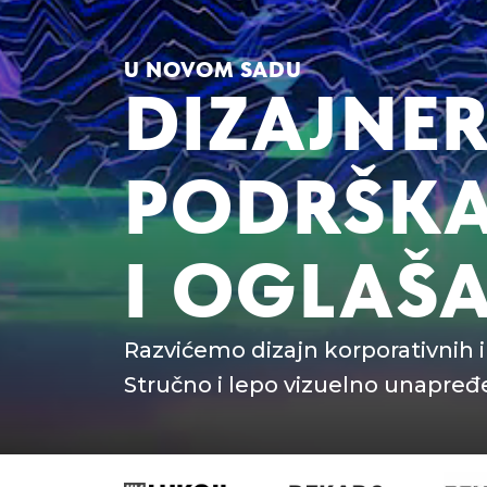
U NOVOM SADU
DIZAJNE
PODRŠK
I OGLAŠ
Razvićemo dizajn korporativnih 
Stručno i lepo vizuelno unapređ