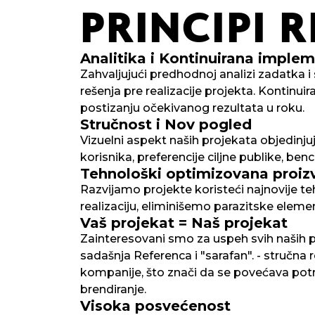
PRINCIPI
R
Analitika i Kontinuirana implem
Zahvaljujući predhodnoj analizi zadatka i
rešenja pre realizacije projekta. Kontinu
postizanju očekivanog rezultata u roku.
Stručnost i Nov pogled
Vizuelni aspekt naših projekata objedinjuj
korisnika, preferencije ciljne publike, be
Tehnološki optimizovana proiz
Razvijamo projekte koristeći najnovije t
realizaciju, eliminišemo parazitske elem
Vaš projekat = Naš projekat
Zainteresovani smo za uspeh svih naših pr
sadašnja Referenca i "sarafan". - stručna r
kompanije, što znači da se povećava potre
brendiranje.
Visoka posvećenost