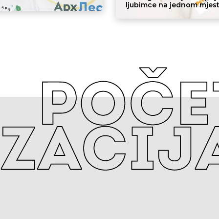
ljubimce na jednom mjest