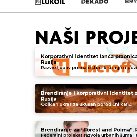
NAŠI PROJ
Korporativni identitet lanca praonica
Rusija
Razvio ljubav prema čistoći kroz igru ​​i poz
Brendiranje i korporativni identitet 
Rusija
Odličan ukras za ukusan porodični kafić.
Brendiranje za “Forest and Poima”, 
Federalni projekat razvoja urbanih šuma i