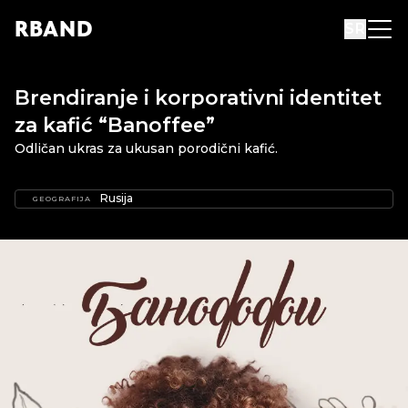
R
B
AND
SR
Brendiranje i korporativni identitet
za kafić “Banoffee”
Odličan ukras za ukusan porodični kafić.
Rusija
GEOGRAFIJA