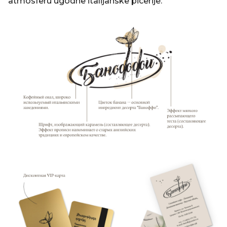
atmosferu ugodne italijanske picerije.