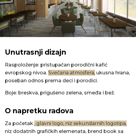
Unutrasnji dizajn
Raspoloženje: pristupačan porodični kafić
evropskog nivoa.
Svečana atmosfera,
ukusna hrana,
poseban odnos prema deci i porodici.
Boje: breskva, prigušeno zelena, smeđa i bež.
O napretku radova
Za početak
, glavni logo, niz sekundarnih logotipa,
niz dodatnih grafičkih elemenata, brend book sa