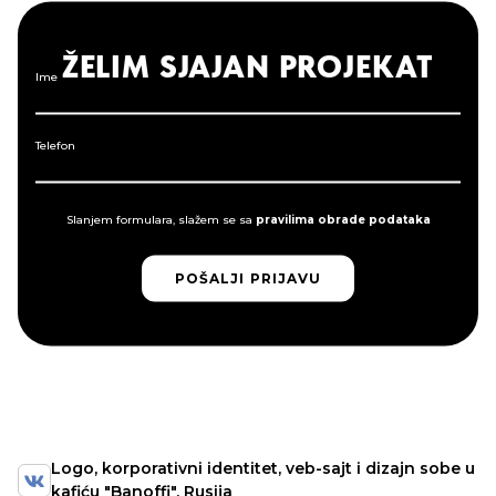
ŽELIM SJAJAN PROJEKAT
Ime
Telefon
Slanjem formulara, slažem se sa
pravilima obrade podataka
POŠALJI PRIJAVU
POŠALJI PRIJAVU
Logo, korporativni identitet, veb-sajt i dizajn sobe u
kafiću "Banoffi", Rusija