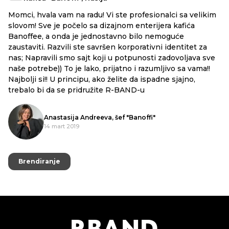
Momci, hvala vam na radu! Vi ste profesionalci sa velikim
slovom! Sve je počelo sa dizajnom enterijera kafića
Banoffee, a onda je jednostavno bilo nemoguće
zaustaviti. Razvili ste savršen korporativni identitet za
nas; Napravili smo sajt koji u potpunosti zadovoljava sve
naše potrebe)) To je lako, prijatno i razumljivo sa vama!!
Najbolji si!! U principu, ako želite da ispadne sjajno,
trebalo bi da se pridružite R-BAND-u
Anastasija Andreeva, šef "Banoffi"
14 mart 2019
Brendiranje
Brendiranje
R
B
AND