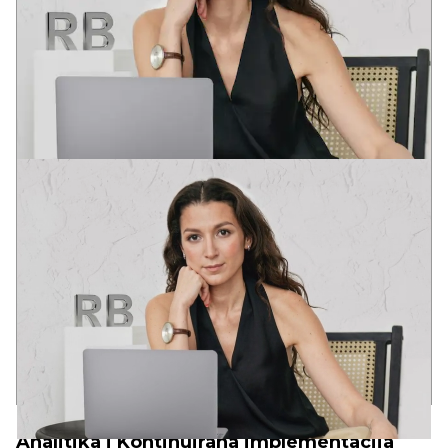
VICTORIA
ART-DIREKTOR
Diplomirala na akademijama dizajna u Pragu i Barseloni.
Projektna praksa u Evropi i SAD.
Postavši preduzetnik, u potpunosti sam shvatila značenje izraza
“Vreme je novac”. Stručna realizacija u roku je prirodna potreba
Klijenta.
Ali fokusiranje samo na zaradu, a ne na kvalitet, neće doneti
dobar proizvod. U svemu je potrebna zlatna sredina!
10+
80+
30+
godina u kompaniji
uspešnih web-projekata
lansiranih brend-projekata
PRINCIPI
RBAND
Analitika i Kontinuirana implementacija