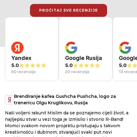
PROČITAJ SVE RECENZIJE
PROČITAJ SVE RECENZIJE
Yandex
Google Rusija
Googl
5.0
5.0
5.0
60 recenzija
20 recenzija
13 recenz
Brendiranje kafea Gushcha Pushcha, logo za
trenericu Olgu Kruglikovu, Rusija
Na
Naši voljeni rakuni! Mislim da se poznajemo cijeli život, a
mo
najljepšu stvar u vezi toga je izmislio i stvorio R-Band!
ak
Momci svakom novom projektu pristupaju s takvom
ma
kreativnošću i dubinom, stvarajući svaki put novi
ko