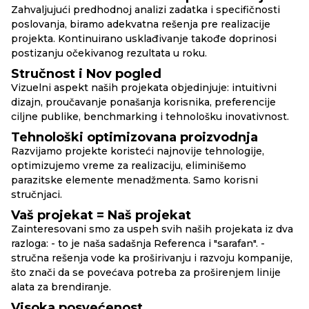
Zahvaljujući predhodnoj analizi zadatka i specifičnosti
poslovanja, biramo adekvatna rešenja pre realizacije
projekta. Kontinuirano usklađivanje takođe doprinosi
postizanju očekivanog rezultata u roku.
Stručnost i Nov pogled
Vizuelni aspekt naših projekata objedinjuje: intuitivni
dizajn, proučavanje ponašanja korisnika, preferencije
ciljne publike, benchmarking i tehnološku inovativnost.
Tehnološki optimizovana proizvodnja
Razvijamo projekte koristeći najnovije tehnologije,
optimizujemo vreme za realizaciju, eliminišemo
parazitske elemente menadžmenta. Samo korisni
stručnjaci.
Vaš projekat = Naš projekat
Zainteresovani smo za uspeh svih naših projekata iz dva
razloga: - to je naša sadašnja Referenca i "sarafan". -
stručna rešenja vode ka proširivanju i razvoju kompanije,
što znači da se povećava potreba za proširenjem linije
alata za brendiranje.
Visoka posvećenost