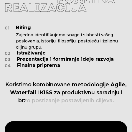
Bifing
01
Zajedno identifikujemo snage i slabosti vašeg
poslovanja, istoriju, filozofiju, postojeću i željenu
ciljnu grupu.
Istraživanje
02
Prezentacija i formiranje ideje razvoja
03
Finalna priprema
04
Koristimo
kombinovane
metodologije
Agile,
Waterfall
i
KISS
za
produktivnu
saradnju
i
brzo
postizanje
postavljenih
ciljeva.