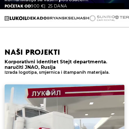
900
€
25 DANA
POČETAK OD
NAŠI PROJEKTI
Korporativni identitet Stejt departmenta.
naručiti JNAO, Rusija
Izrada logotipa, smjernica i štampanih materijala.