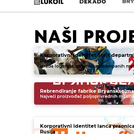
NAŠI PROJ
Korporativni identitet Stejt departm
Rusija
Izrada logotipa, smjernica i štampanih mate
Rebrendiranje fabrike Bryanskselmas
Najveći proizvođač poljoprivrednih mašina 
Korporativni identitet lanca praonica
Rusija