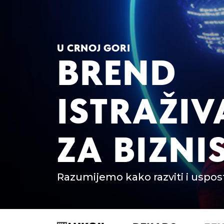
U CRNOJ GORI
BREND
ISTRAŽIV
ZA BIZNI
Razumijemo kako razviti i uspos