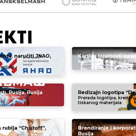
EKTI
enta. naručiti JNAO,
Kartica lojalnosti za L
Razvili smo dizajn prezent
rijala.
h, Rusija, Rusija
Redizajn logotipa “De
u Rusiji.
Prerada logotipa, kreiran
tiskanog materijala
 rublja “Chistoff”,
Brendiranje i korporat
Rusija