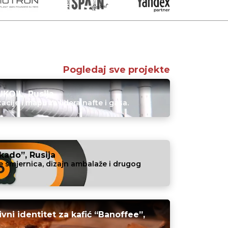
Pogledaj sve projekte
UKOIL, Rusija
acije i mapu za lidera nafte i gasa.
kado”, Rusija
je smjernica, dizajn ambalaže i drugog
ivni identitet za kafić “Banoffee”,