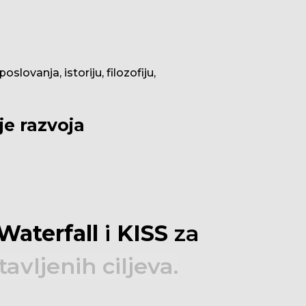
lovanja, istoriju, filozofiju,
je razvoja
Waterfall
i
KISS
za
tavljenih
ciljeva.