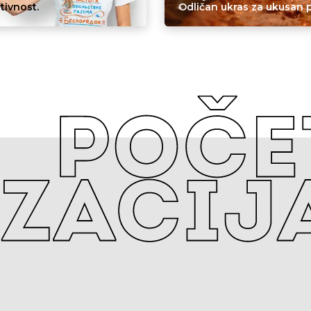
itivnost.
Odličan ukras za ukusan p