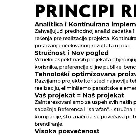
PRINCIPI
R
Analitika i Kontinuirana implem
Zahvaljujući predhodnoj analizi zadatka i
rešenja pre realizacije projekta. Kontinu
postizanju očekivanog rezultata u roku.
Stručnost i Nov pogled
Vizuelni aspekt naših projekata objedinjuj
korisnika, preferencije ciljne publike, be
Tehnološki optimizovana proiz
Razvijamo projekte koristeći najnovije t
realizaciju, eliminišemo parazitske elem
Vaš projekat = Naš projekat
Zainteresovani smo za uspeh svih naših pr
sadašnja Referenca i "sarafan". - stručna r
kompanije, što znači da se povećava potre
brendiranje.
Visoka posvećenost