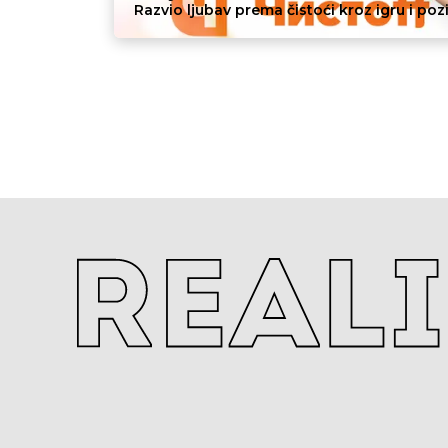
Razvio ljubav prema čistoći kroz igru ​​i poz