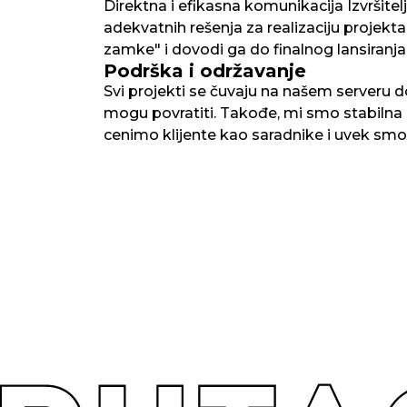
Direktna i efikasna komunikacija Izvršite
adekvatnih rešenja za realizaciju projekt
zamke" i dovodi ga do finalnog lansiranja
Podrška i održavanje
Svi projekti se čuvaju na našem serveru do
mogu povratiti. Takođe, mi smo stabilna
cenimo klijente kao saradnike i uvek smo