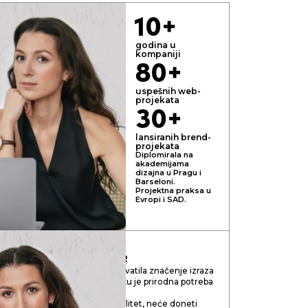
10+
godina u
kompaniji
80+
uspešnih web-
projekata
30+
lansiranih brend-
projekata
Diplomirala na
akademijama
dizajna u Pragu i
Barseloni.
Projektna praksa u
Evropi i SAD.
ORIA
ART-DIREKTOR
duzetnik, u potpunosti sam shvatila značenje izraza
vac”. Stručna realizacija u roku je prirodna potreba
nje samo na zaradu, a ne na kvalitet, neće doneti