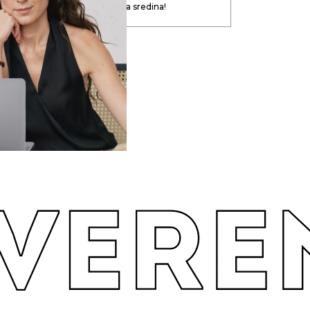
od. U svemu je potrebna zlatna sredina!