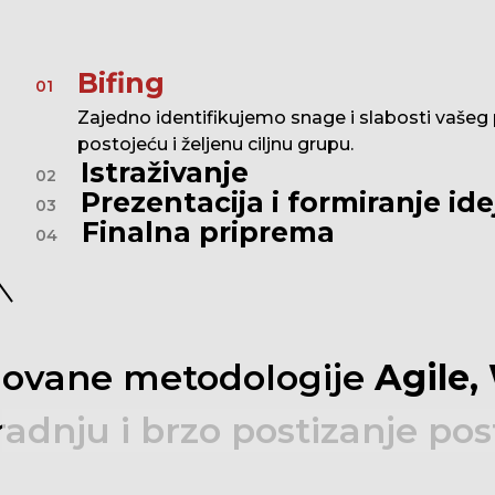
Bifing
01
Zajedno identifikujemo snage i slabosti vašeg pos
postojeću i željenu ciljnu grupu.
Istraživanje
02
Prezentacija i formiranje ide
03
Finalna priprema
04
novane
metodologije
Agile,
radnju
i
brzo
postizanje
pos