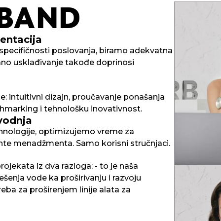
BAND
entacija
 specifičnosti poslovanja, biramo adekvatna
irano usklađivanje takođe doprinosi
e: intuitivni dizajn, proučavanje ponašanja
nchmarking i tehnološku inovativnost.
vodnja
ehnologije, optimizujemo vreme za
ente menadžmenta. Samo korisni stručnjaci.
ojekata iz dva razloga: - to je naša
ešenja vode ka proširivanju i razvoju
VICT
ba za proširenjem linije alata za
Postavši pre
“Vreme je no
Klijenta.
Ali fokusira