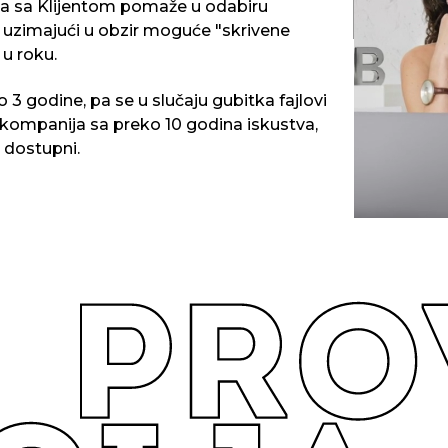
lja sa Klijentom pomaže u odabiru
dobar proizv
a uzimajući u obzir moguće "skrivene
 u roku.
 3 godine, pa se u slučaju gubitka fajlovi
 kompanija sa preko 10 godina iskustva,
 dostupni.