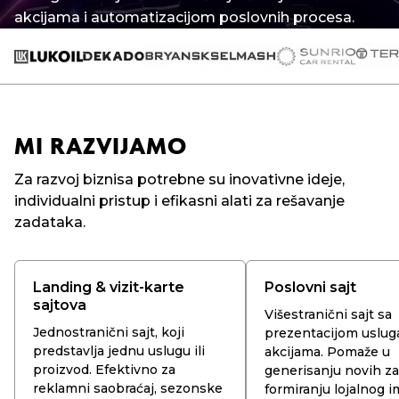
akcijama i automatizacijom poslovnih procesa.
MI RAZVIJAMO
Za razvoj biznisa potrebne su inovativne ideje,
individualni pristup i efikasni alati za rešavanje
zadataka.
Landing & vizit-karte
Poslovni sajt
sajtova
Višestranični sajt sa
Jednostranični sajt, koji
prezentacijom usluga
predstavlja jednu uslugu ili
akcijama. Pomaže u
proizvod. Efektivno za
generisanju novih za
reklamni saobraćaj, sezonske
formiranju lojalnog i