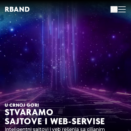
R
B
AND
SR
U CRNOJ GORI
STVARAMO
SAJTOVE I WEB-SERVISE
Inteligentni sajtovi i veb rešenja sa ciljanim