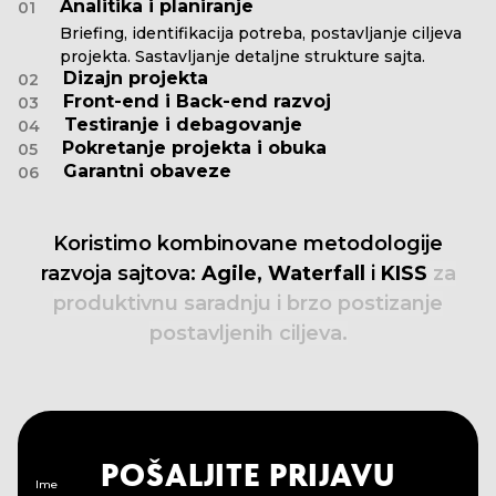
Analitika i planiranje
01
Briefing, identifikacija potreba, postavljanje ciljeva
projekta. Sastavljanje detaljne strukture sajta.
Dizajn projekta
02
Front-end i Back-end razvoj
03
Testiranje i debagovanje
04
Pokretanje projekta i obuka
05
Garantni obaveze
06
Koristimo
kombinovane
metodologije
razvoja
sajtova:
Agile,
Waterfall
i
KISS
za
produktivnu
saradnju
i
brzo
postizanje
postavljenih
ciljeva.
POŠALJITE PRIJAVU
Ime