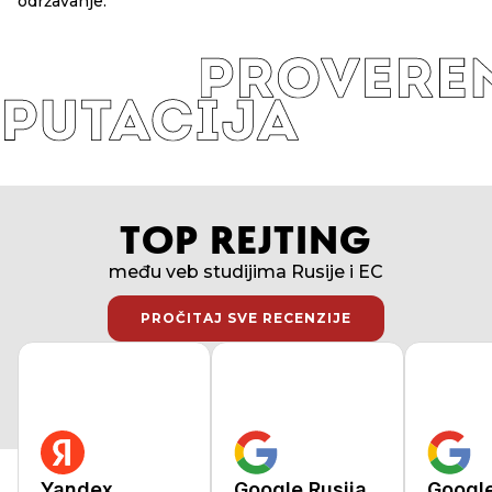
održavanje.
TOP REJTING
među veb studijima Rusije i EC
PROČITAJ SVE RECENZIJE
PROČITAJ SVE RECENZIJE
Yandex
Google Rusija
Googl