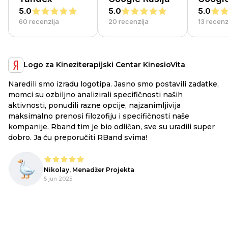
5.0
5.0
5.0
60 recenzija
20 recenzija
13 recenz
Logo za Kineziterapijski Centar KinesioVita
Naredili smo izradu logotipa. Jasno smo postavili zadatke,
a
RB
momci su ozbiljno analizirali specifičnosti naših
ex
aktivnosti, ponudili razne opcije, najzanimljivija
li
maksimalno prenosi filozofiju i specifičnosti naše
ju
kompanije. Rband tim je bio odličan, sve su uradili super
he
dobro. Ja ću preporučiti RBand svima!
lo
Nikolay, Menadžer Projekta
o,
5 jun 2025