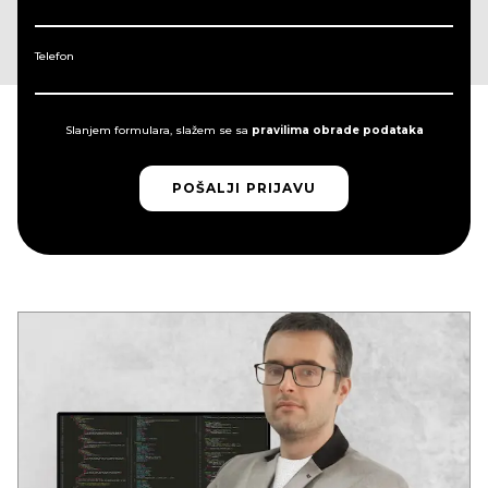
Telefon
Slanjem formulara, slažem se sa
pravilima obrade podataka
POŠALJI PRIJAVU
POŠALJI PRIJAVU