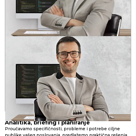
ANDREY
VODEĆI DEVELOPER
Dva stručna obrazovanja u oblasti razvoja softvera
U mladom uzrastu prepoznao potencijal informacionih
tehnologija: globalizaciju i duboku integraciju IT rešenja u
društvene strukture savremenog društva.
Iskustvo u raznim IT oblastima od 2006. godine. Analitičko
sistemsko razmišljanje. Kompetencije za rešavanje poslovnih
zadataka, DevOps, Full Stack, SEO.
17+
90+
10+
godina u razvoju
uspešnih web-projekata
složenih web-servisa
PRINCIPI
RBAND
Analitika, briefing i planiranje
Proučavamo specifičnosti, probleme i potrebe ciljne
publike vašeg poslovanja, predlažemo praktična rešenja