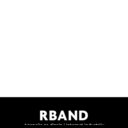
!
pe
m
R
B
AND
Agencija za dizajn i
internet industriju