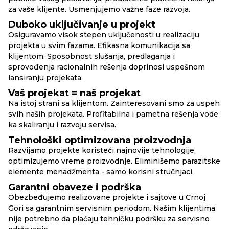
za vaše klijente. Usmenjujemo važne faze razvoja.
Duboko uključivanje u projekt
Osiguravamo visok stepen uključenosti u realizaciju
projekta u svim fazama. Efikasna komunikacija sa
klijentom. Sposobnost slušanja, predlaganja i
sprovođenja racionalnih rešenja doprinosi uspešnom
lansiranju projekata.
Vaš projekat = naš projekat
Na istoj strani sa klijentom. Zainteresovani smo za uspeh
svih naših projekata. Profitabilna i pametna rešenja vode
ka skaliranju i razvoju servisa.
Tehnološki optimizovana proizvodnja
Razvijamo projekte koristeći najnovije tehnologije,
optimizujemo vreme proizvodnje. Eliminišemo parazitske
elemente menadžmenta - samo korisni stručnjaci.
Garantni obaveze i podrška
Obezbeđujemo realizovane projekte i sajtove u Crnoj
Gori sa garantnim servisnim periodom. Našim klijentima
nije potrebno da plaćaju tehničku podršku za servisno