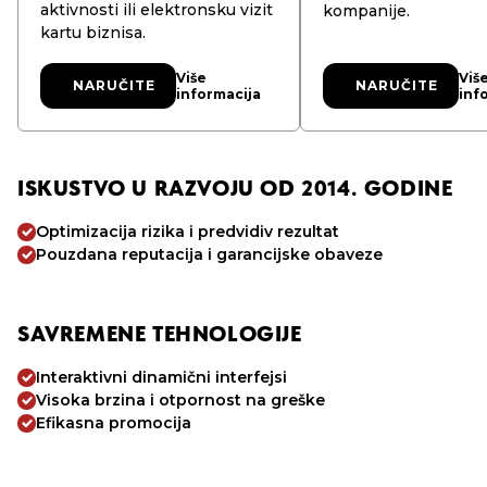
aktivnosti ili elektronsku vizit
kompanije.
kartu biznisa.
Više
Viš
NARUČITE
NARUČITE
NARUČITE
NARUČITE
informacija
inf
ISKUSTVO U RAZVOJU OD 2014. GODINE
Optimizacija rizika i predvidiv rezultat
Pouzdana reputacija i garancijske obaveze
SAVREMENE TEHNOLOGIJE
Interaktivni dinamični interfejsi
Visoka brzina i otpornost na greške
Efikasna promocija