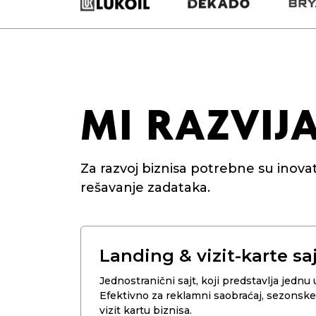
MI RAZVI
Za razvoj biznisa potrebne su inovativ
rešavanje zadataka.
Landing & vizit-karte sa
Jednostranični sajt, koji predstavlja jednu 
Efektivno za reklamni saobraćaj, sezonske 
vizit kartu biznisa.