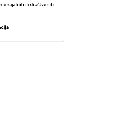
ercijalnih ili društvenih
cija