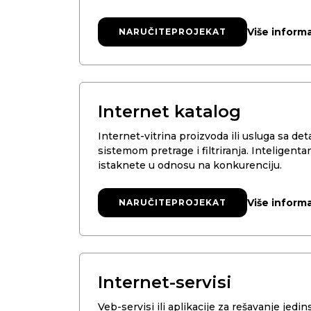
Više informa
NARUČITE
NARUČITE
PROJEKAT
PROJEKAT
Internet katalog
Internet-vitrina proizvoda ili usluga sa de
sistemom pretrage i filtriranja. Inteligent
istaknete u odnosu na konkurenciju.
Više informa
NARUČITE
NARUČITE
PROJEKAT
PROJEKAT
Internet-servisi
Veb-servisi ili aplikacije za rešavanje jed