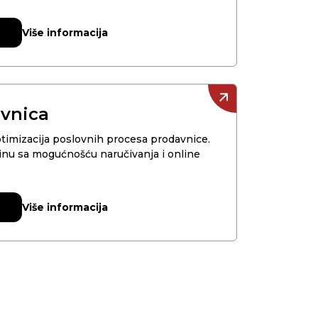
Više informacija
T
T
avnica
ptimizacija poslovnih procesa prodavnice.
vinu sa mogućnošću naručivanja i online
Više informacija
T
T