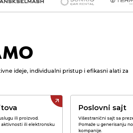
JAMO
ne ideje, individualni pristup i efikasni alati za
jtova
Poslovni sajt
uslugu ili proizvod.
Višestranični sajt sa prez
aktivnosti ili elektronsku
Pomaže u generisanju nov
kompanije.