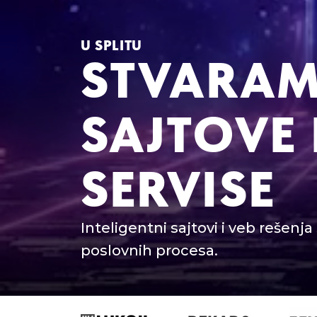
U SPLITU
STVARA
SAJTOVE 
SERVISE
Inteligentni sajtovi i veb rešenj
poslovnih procesa.