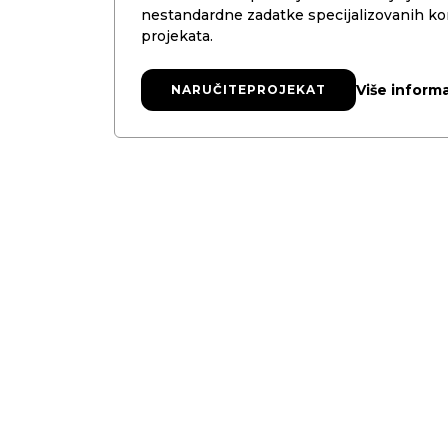
nestandardne zadatke specijalizovanih kom
projekata.
Više informa
NARUČITE
NARUČITE
PROJEKAT
PROJEKAT