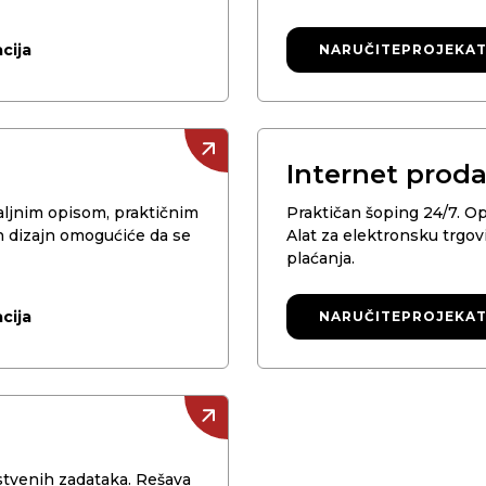
cija
NARUČITE
NARUČITE
PROJEKA
PROJEKA
Internet prod
taljnim opisom, praktičnim
Praktičan šoping 24/7. O
an dizajn omogućiće da se
Alat za elektronsku trgo
plaćanja.
cija
NARUČITE
NARUČITE
PROJEKA
PROJEKA
instvenih zadataka. Rešava