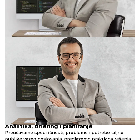
ANDREY
VODEĆI DEVELOPER
Dva stručna obrazovanja u oblasti razvoja softvera
U mladom uzrastu prepoznao potencijal informacionih
tehnologija: globalizaciju i duboku integraciju IT rešenja u
društvene strukture savremenog društva.
Iskustvo u raznim IT oblastima od 2006. godine. Analitičko
sistemsko razmišljanje. Kompetencije za rešavanje poslovnih
zadataka, DevOps, Full Stack, SEO.
17+
90+
10+
godina u razvoju
uspešnih web-projekata
složenih web-servisa
PRINCIPI
RBAND
Analitika, briefing i planiranje
Proučavamo specifičnosti, probleme i potrebe ciljne
publike vašeg poslovanja, predlažemo praktična rešenja