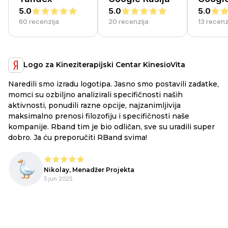
5.0
5.0
5.0
60 recenzija
20 recenzija
13 recenz
Logo za Kineziterapijski Centar KinesioVita
Naredili smo izradu logotipa. Jasno smo postavili zadatke,
a
RB
momci su ozbiljno analizirali specifičnosti naših
ex
aktivnosti, ponudili razne opcije, najzanimljivija
li
maksimalno prenosi filozofiju i specifičnosti naše
ju
kompanije. Rband tim je bio odličan, sve su uradili super
he
dobro. Ja ću preporučiti RBand svima!
lo
Nikolay, Menadžer Projekta
o,
5 jun 2025