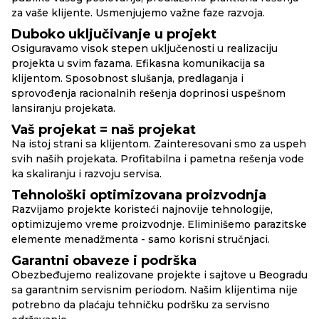
za vaše klijente. Usmenjujemo važne faze razvoja.
Duboko uključivanje u projekt
Osiguravamo visok stepen uključenosti u realizaciju
projekta u svim fazama. Efikasna komunikacija sa
klijentom. Sposobnost slušanja, predlaganja i
sprovođenja racionalnih rešenja doprinosi uspešnom
lansiranju projekata.
Vaš projekat = naš projekat
Na istoj strani sa klijentom. Zainteresovani smo za uspeh
svih naših projekata. Profitabilna i pametna rešenja vode
ka skaliranju i razvoju servisa.
Tehnološki optimizovana proizvodnja
Razvijamo projekte koristeći najnovije tehnologije,
optimizujemo vreme proizvodnje. Eliminišemo parazitske
elemente menadžmenta - samo korisni stručnjaci.
Garantni obaveze i podrška
Obezbeđujemo realizovane projekte i sajtove u Beogradu
sa garantnim servisnim periodom. Našim klijentima nije
potrebno da plaćaju tehničku podršku za servisno