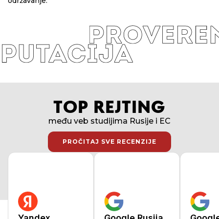
održavanje.
TOP REJTING
među veb studijima Rusije i EC
PROČITAJ SVE RECENZIJE
PROČITAJ SVE RECENZIJE
Yandex
Google Rusija
Googl