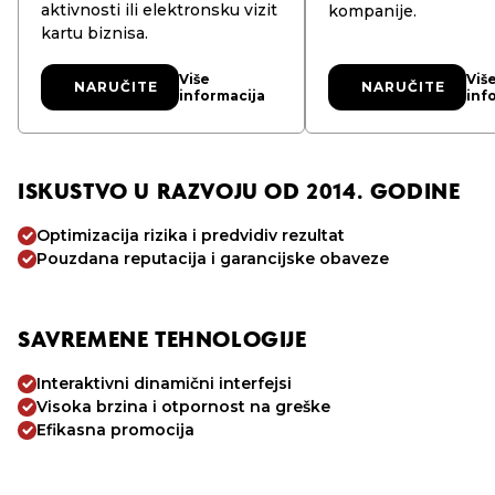
aktivnosti ili elektronsku vizit
kompanije.
kartu biznisa.
Više
Viš
NARUČITE
NARUČITE
NARUČITE
NARUČITE
informacija
inf
ISKUSTVO U RAZVOJU OD 2014. GODINE
Optimizacija rizika i predvidiv rezultat
Pouzdana reputacija i garancijske obaveze
SAVREMENE TEHNOLOGIJE
Interaktivni dinamični interfejsi
Visoka brzina i otpornost na greške
Efikasna promocija