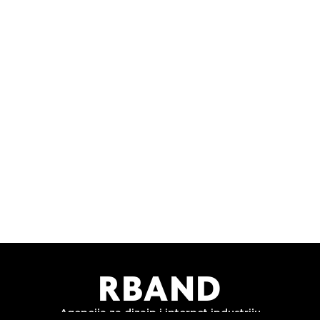
!
pe
m
R
B
AND
Agencija za dizajn i
internet industriju