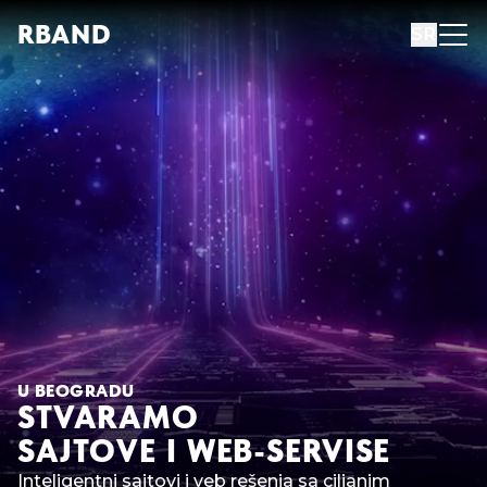
R
B
AND
SR
U BEOGRADU
STVARAMO
SAJTOVE I WEB-SERVISE
Inteligentni sajtovi i veb rešenja sa ciljanim