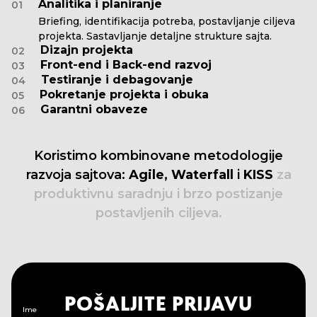
Analitika i planiranje
01
Briefing, identifikacija potreba, postavljanje ciljeva
projekta. Sastavljanje detaljne strukture sajta.
Dizajn projekta
02
Front-end i Back-end razvoj
03
Testiranje i debagovanje
04
Pokretanje projekta i obuka
05
Garantni obaveze
06
Koristimo
kombinovane
metodologije
razvoja
sajtova:
Agile,
Waterfall
i
KISS
za
produktivnu
saradnju
i
brzo
postizanje
postavljenih
ciljeva.
POŠALJITE PRIJAVU
Ime