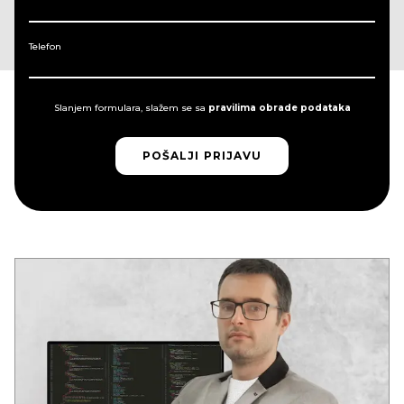
Telefon
Slanjem formulara, slažem se sa
pravilima obrade podataka
POŠALJI PRIJAVU
POŠALJI PRIJAVU