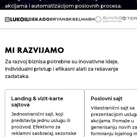
akcijama i automatizacijom poslovnih procesa.
MI RAZVIJAMO
Za razvoj biznisa potrebne su inovativne ideje,
individualni pristup i efikasni alati za rešavanje
zadataka.
Landing & vizit-karte
Poslovni sajt
sajtova
Višestranični sajt sa
Jednostranični sajt, koji
prezentacijom usluga
predstavlja jednu uslugu ili
akcijama. Pomaže u
proizvod. Efektivno za
generisanju novih za
reklamni saobraćaj, sezonske
formiranju lojalnog i