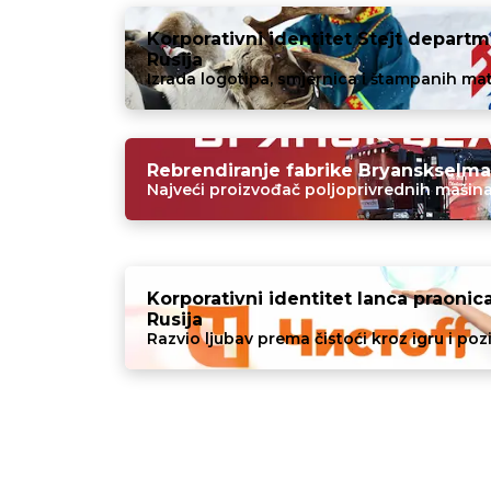
Korporativni identitet Stejt departm
Rusija
Izrada logotipa, smjernica i štampanih mate
Rebrendiranje fabrike Bryanskselmas
Najveći proizvođač poljoprivrednih mašina 
Korporativni identitet lanca praonica
Rusija
Razvio ljubav prema čistoći kroz igru ​​i poz