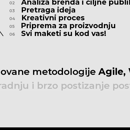
Analiza brenda i ciljne publ
02
Pretraga ideja
03
Kreativni proces
04
Priprema za proizvodnju
05
Svi maketi su kod vas!
06
novane
metodologije
Agile,
radnju
i
brzo
postizanje
pos