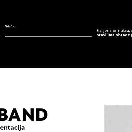
Telefon
Slanjem formulara, 
pravilima obrade
BAND
entacija