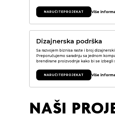
Više informa
NARUČITE
NARUČITE
PROJEKAT
PROJEKAT
Dizajnerska podrška
Sa razvojem biznisa raste i broj dizajnerski
Preporučujemo saradnju sa jednom kompani
brendirane proizvodnje kako bi se izbegli sti
Više informa
NARUČITE
NARUČITE
PROJEKAT
PROJEKAT
NAŠI PROJ