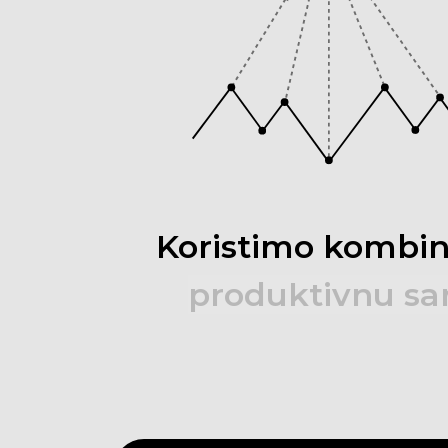
Koristimo
kombi
produktivnu
sa