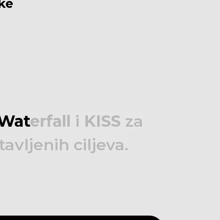
ike
Waterfall
i
KISS
za
tavljenih
ciljeva.