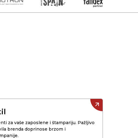
il
i za vaše zaposlene i štampariju. Pažljivo
avila brenda doprinose brzom i
mpanije.