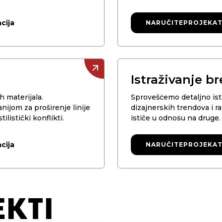
cija
NARUČITE
NARUČITE
PROJEKA
PROJEKA
Istraživanje b
h materijala.
Sprovešćemo detaljno ist
jom za proširenje linije
dizajnerskih trendova i r
listički konflikti.
ističe u odnosu na druge.
cija
NARUČITE
NARUČITE
PROJEKA
PROJEKA
EKTI