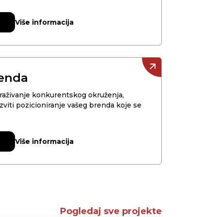
Više informacija
T
T
renda
raživanje konkurentskog okruženja,
azviti pozicioniranje vašeg brenda koje se
Više informacija
T
T
Pogledaj sve projekte