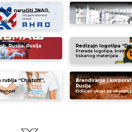
enta. naručiti JNAO,
Kartica lojalnosti za L
Razvili smo dizajn prezent
rijala.
h, Rusija, Rusija
Redizajn logotipa “De
u Rusiji.
Prerada logotipa, kreiran
tiskanog materijala
 rublja “Chistoff”,
Brendiranje i korporat
Rusija
itivnost.
Odličan ukras za ukusan p