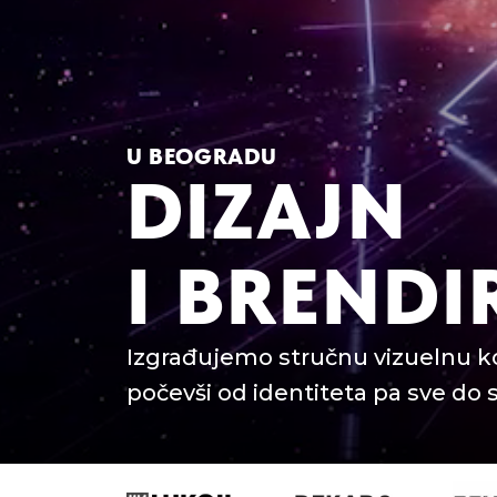
U BEOGRADU
DIZAJN
I BRENDI
Izgrađujemo stručnu vizuelnu 
počevši od identiteta pa sve do s