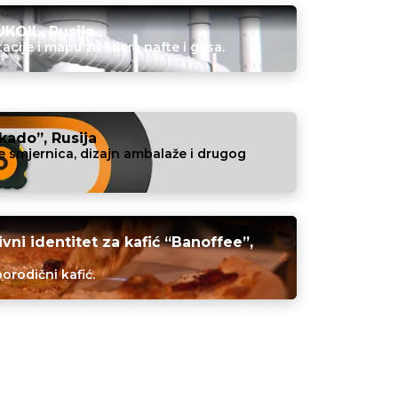
UKOIL, Rusija
acije i mapu za lidera nafte i gasa.
kado”, Rusija
je smjernica, dizajn ambalaže i drugog
ivni identitet za kafić “Banoffee”,
orodični kafić.