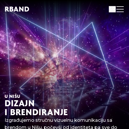
R
B
AND
SR
U NIŠU
DIZAJN
I BRENDIRANJE
Izgrađujemo stručnu vizuelnu komunikaciju sa
brendom u Nišu, počevši od identiteta pa sve do