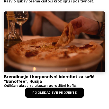
Razvio ljubav prema čistoći kroz igru ​​i pozitivnost.
Brendiranje i korporativni identitet za kafić
“Banoffee”, Rusija
Odličan ukras za ukusan porodični kafić.
POGLEDAJ SVE PROJEKTE