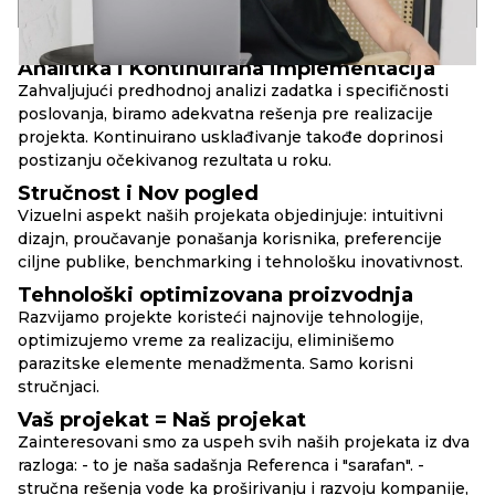
godina u kompaniji
uspešnih web-projekata
lansiranih brend-projekata
PRINCIPI
RBAND
Analitika i Kontinuirana implementacija
Zahvaljujući predhodnoj analizi zadatka i specifičnosti
poslovanja, biramo adekvatna rešenja pre realizacije
projekta. Kontinuirano usklađivanje takođe doprinosi
postizanju očekivanog rezultata u roku.
Stručnost i Nov pogled
Vizuelni aspekt naših projekata objedinjuje: intuitivni
dizajn, proučavanje ponašanja korisnika, preferencije
ciljne publike, benchmarking i tehnološku inovativnost.
Tehnološki optimizovana proizvodnja
Razvijamo projekte koristeći najnovije tehnologije,
optimizujemo vreme za realizaciju, eliminišemo
parazitske elemente menadžmenta. Samo korisni
stručnjaci.
Vaš projekat = Naš projekat
Zainteresovani smo za uspeh svih naših projekata iz dva
razloga: - to je naša sadašnja Referenca i "sarafan". -
stručna rešenja vode ka proširivanju i razvoju kompanije,