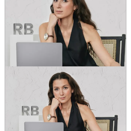
VICTORIA
ART-DIREKTOR
Diplomirala na akademijama dizajna u Pragu i Barseloni.
Projektna praksa u Evropi i SAD.
Postavši preduzetnik, u potpunosti sam shvatila značenje izraza
“Vreme je novac”. Stručna realizacija u roku je prirodna potreba
Klijenta.
Ali fokusiranje samo na zaradu, a ne na kvalitet, neće doneti
dobar proizvod. U svemu je potrebna zlatna sredina!
10+
80+
30+