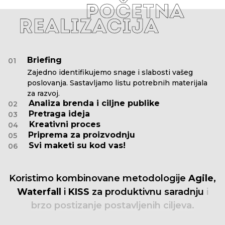
Briefing
01
Zajedno identifikujemo snage i slabosti vašeg
poslovanja. Sastavljamo listu potrebnih materijala
za razvoj.
Analiza brenda i ciljne publike
02
Pretraga ideja
03
Kreativni proces
04
Priprema za proizvodnju
05
Svi maketi su kod vas!
06
Koristimo
kombinovane
metodologije
Agile,
Waterfall
i
KISS
za
produktivnu
saradnju
i
brzo
postizanje
postavljenih
ciljeva.