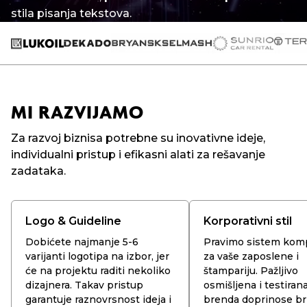
stila pisanja tekstova.
MI RAZVIJAMO
Za razvoj biznisa potrebne su inovativne ideje,
individualni pristup i efikasni alati za rešavanje
zadataka.
Logo & Guideline
Korporativni stil
Dobićete najmanje 5-6
Pravimo sistem kom
varijanti logotipa na izbor, jer
za vaše zaposlene i
će na projektu raditi nekoliko
štampariju. Pažljivo
dizajnera. Takav pristup
osmišljena i testirana
garantuje raznovrsnost ideja i
brenda doprinose br