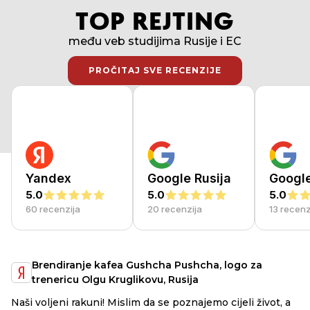
TOP REJTING
među veb studijima Rusije i EC
PROČITAJ SVE RECENZIJE
PROČITAJ SVE RECENZIJE
Yandex
Google Rusija
Googl
5.0
5.0
5.0
60 recenzija
20 recenzija
13 recenz
Brendiranje kafea Gushcha Pushcha, logo za
trenericu Olgu Kruglikovu, Rusija
Na
Naši voljeni rakuni! Mislim da se poznajemo cijeli život, a
mo