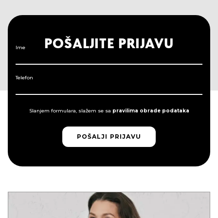
POŠALJITE PRIJAVU
Ime
Telefon
Slanjem formulara, slažem se sa
pravilima obrade podataka
POŠALJI PRIJAVU
POŠALJI PRIJAVU