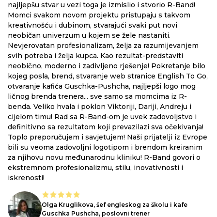
najljepšu stvar u vezi toga je izmislio i stvorio R-Band!
ak
Momci svakom novom projektu pristupaju s takvom
ma
kreativnošću i dubinom, stvarajući svaki put novi
ko
neobičan univerzum u kojem se žele nastaniti.
do
Nevjerovatan profesionalizam, želja za razumijevanjem
svih potreba i želja kupca. Kao rezultat-predstaviti
neobično, moderno i zadivljeno rješenje! Pokretanje bilo
kojeg posla, brend, stvaranje web stranice English To Go,
otvaranje kafića Guschka-Pushcha, najljepši logo mog
ličnog brenda trenera... sve samo sa momcima iz R-
benda. Veliko hvala i poklon Viktoriji, Dariji, Andreju i
cijelom timu! Rad sa R-Band-om je uvek zadovoljstvo i
definitivno sa rezultatom koji prevazilazi sva očekivanja!
Toplo preporučujem i savjetujem! Naši prijatelji iz Evrope
bili su veoma zadovoljni logotipom i brendom kreiranim
za njihovu novu međunarodnu kliniku! R-Band govori o
ekstremnom profesionalizmu, stilu, inovativnosti i
iskrenosti!
Olga Kruglikova, šef engleskog za školu i kafe
Guschka Pushcha, poslovni trener