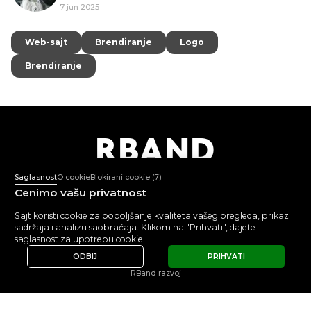
7 jun 2025
Web-sajt
Web-sajt
Brendiranje
Brendiranje
Logo
Logo
Brendiranje
Brendiranje
R
B
AND
Agencija za dizajn i
internet industriju
Saglasnost
O cookie
Blokirani cookie
(7)
Cenimo vašu privatnost
+382 67 362 999
Sajt koristi cookie za poboljšanje kvaliteta vašeg pregleda, prikaz
Pon-Pet: 10:00-18:00
sadržaja i analizu saobraćaja. Klikom na "Prihvati", dajete
mail@rband.pro
saglasnost za upotrebu cookie.
WhatsApp
Telegram
Behance
ODBIJ
PRIHVATI
RBand razvoj
POGLEDAJTE
5.0
5.0
RECENZIJE
© 2015 -
2026
RBAND
Politika obrade ličnih podataka