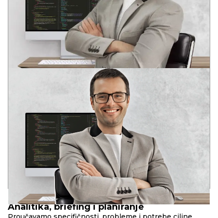
ANDREY
VODEĆI DEVELOPER
Dva stručna obrazovanja u oblasti razvoja softvera
U mladom uzrastu prepoznao potencijal informacionih
tehnologija: globalizaciju i duboku integraciju IT rešenja u
društvene strukture savremenog društva.
Iskustvo u raznim IT oblastima od 2006. godine. Analitičko
sistemsko razmišljanje. Kompetencije za rešavanje poslovnih
zadataka, DevOps, Full Stack, SEO.
17+
90+
10+
godina u razvoju
uspešnih web-projekata
složenih web-servisa
PRINCIPI
RBAND
Analitika, briefing i planiranje
Proučavamo specifičnosti, probleme i potrebe ciljne