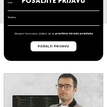
POŠALJITE PRIJAVU
Ime
Telefon
Slanjem formulara, slažem se sa
pravilima obrade podataka
POŠALJI PRIJAVU
POŠALJI PRIJAVU