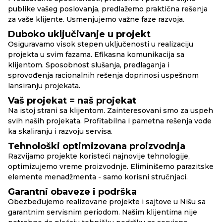
publike vašeg poslovanja, predlažemo praktična rešenja
za vaše klijente. Usmenjujemo važne faze razvoja.
Duboko uključivanje u projekt
Osiguravamo visok stepen uključenosti u realizaciju
projekta u svim fazama. Efikasna komunikacija sa
klijentom. Sposobnost slušanja, predlaganja i
sprovođenja racionalnih rešenja doprinosi uspešnom
lansiranju projekata.
Vaš projekat = naš projekat
Na istoj strani sa klijentom. Zainteresovani smo za uspeh
svih naših projekata. Profitabilna i pametna rešenja vode
ka skaliranju i razvoju servisa.
Tehnološki optimizovana proizvodnja
Razvijamo projekte koristeći najnovije tehnologije,
optimizujemo vreme proizvodnje. Eliminišemo parazitske
elemente menadžmenta - samo korisni stručnjaci.
Garantni obaveze i podrška
Obezbeđujemo realizovane projekte i sajtove u Nišu sa
garantnim servisnim periodom. Našim klijentima nije