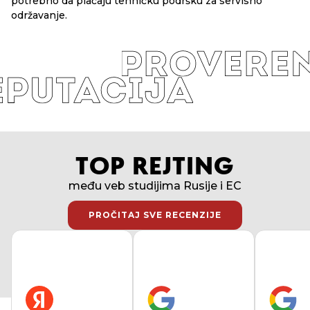
potrebno da plaćaju tehničku podršku za servisno
održavanje.
TOP REJTING
među veb studijima Rusije i EC
PROČITAJ SVE RECENZIJE
PROČITAJ SVE RECENZIJE