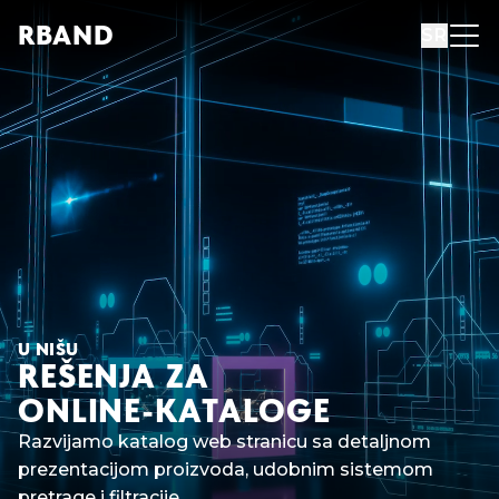
R
B
AND
SR
U NIŠU
REŠENJA ZA
ONLINE-KATALOGE
Razvijamo katalog web stranicu sa detaljnom
prezentacijom proizvoda, udobnim sistemom
pretrage i filtracije.