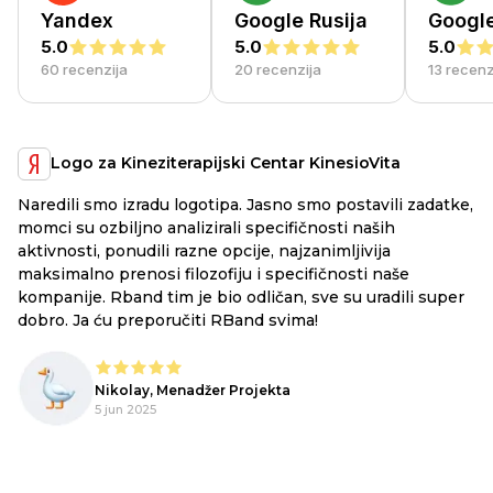
Yandex
Google Rusija
Googl
5.0
5.0
5.0
60 recenzija
20 recenzija
13 recenz
Logo za Kineziterapijski Centar KinesioVita
Naredili smo izradu logotipa. Jasno smo postavili zadatke,
a
RB
momci su ozbiljno analizirali specifičnosti naših
ex
aktivnosti, ponudili razne opcije, najzanimljivija
li
maksimalno prenosi filozofiju i specifičnosti naše
ju
kompanije. Rband tim je bio odličan, sve su uradili super
he
dobro. Ja ću preporučiti RBand svima!
lo
Nikolay, Menadžer Projekta
o,
5 jun 2025