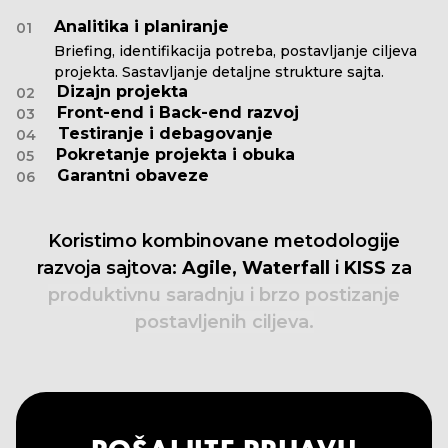
Analitika i planiranje
01
Briefing, identifikacija potreba, postavljanje ciljeva
projekta. Sastavljanje detaljne strukture sajta.
Dizajn projekta
02
Front-end i Back-end razvoj
03
Testiranje i debagovanje
04
Pokretanje projekta i obuka
05
Garantni obaveze
06
Koristimo
kombinovane
metodologije
razvoja
sajtova:
Agile,
Waterfall
i
KISS
za
produktivnu
saradnju
i
brzo
postizanje
postavljenih
ciljeva.