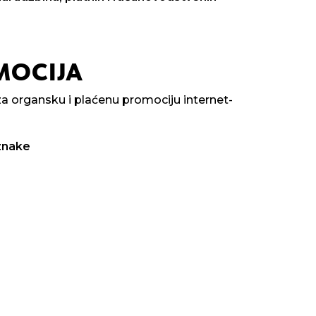
MOCIJA
a organsku i plaćenu promociju internet-
znake