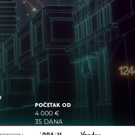
a
POČETAK OD
4 000
€
35 DANA