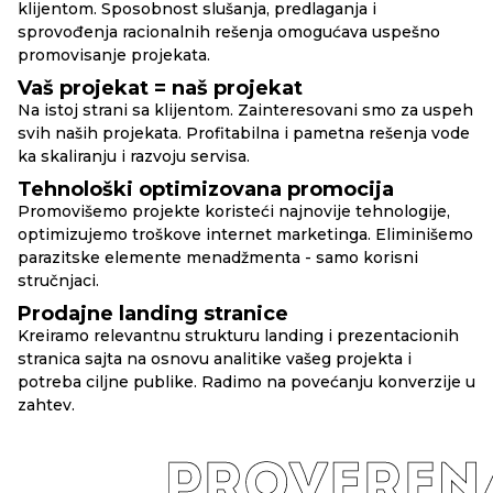
klijentom. Sposobnost slušanja, predlaganja i
sprovođenja racionalnih rešenja omogućava uspešno
promovisanje projekata.
Vaš projekat = naš projekat
Na istoj strani sa klijentom. Zainteresovani smo za uspeh
svih naših projekata. Profitabilna i pametna rešenja vode
ka skaliranju i razvoju servisa.
Tehnološki optimizovana promocija
Promovišemo projekte koristeći najnovije tehnologije,
optimizujemo troškove internet marketinga. Eliminišemo
parazitske elemente menadžmenta - samo korisni
stručnjaci.
Prodajne landing stranice
Kreiramo relevantnu strukturu landing i prezentacionih
stranica sajta na osnovu analitike vašeg projekta i
potreba ciljne publike. Radimo na povećanju konverzije u
zahtev.