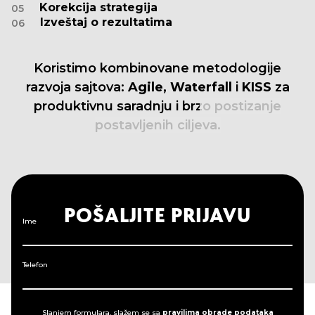
Korekcija strategija
05
Izveštaj o rezultatima
06
Koristimo
kombinovane
metodologije
razvoja
sajtova:
Agile,
Waterfall
i
KISS
za
produktivnu
saradnju
i
brzo
postizanje
postavljenih
ciljeva.
POŠALJITE PRIJAVU
Ime
Telefon
Slanjem formulara, slažem se sa
pravilima obrade podataka