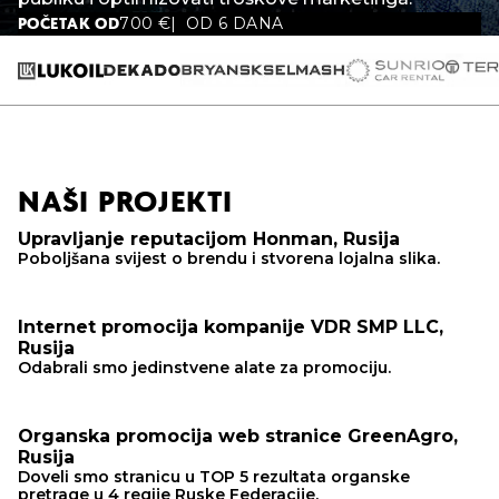
700
€
OD 6 DANA
POČETAK OD
NAŠI PROJEKTI
Upravljanje reputacijom Honman, Rusija
Poboljšana svijest o brendu i stvorena lojalna slika.
Internet promocija kompanije VDR SMP LLC,
Rusija
Odabrali smo jedinstvene alate za promociju.
Organska promocija web stranice GreenAgro,
Rusija
Doveli smo stranicu u TOP 5 rezultata organske
pretrage u 4 regije Ruske Federacije.