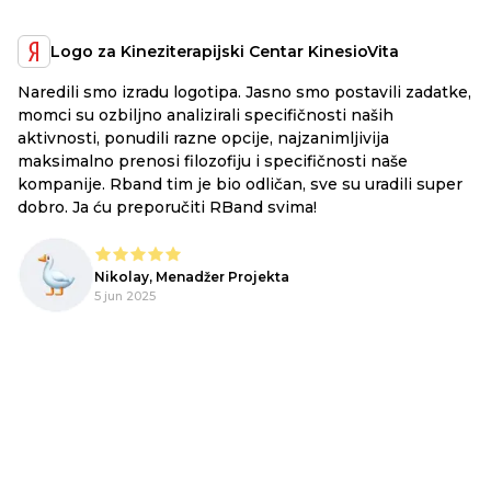
Logo za Kineziterapijski Centar KinesioVita
Naredili smo izradu logotipa. Jasno smo postavili zadatke,
a
RB
momci su ozbiljno analizirali specifičnosti naših
ex
aktivnosti, ponudili razne opcije, najzanimljivija
li
maksimalno prenosi filozofiju i specifičnosti naše
ju
kompanije. Rband tim je bio odličan, sve su uradili super
he
dobro. Ja ću preporučiti RBand svima!
lo
Nikolay, Menadžer Projekta
o,
5 jun 2025
!
pe
m