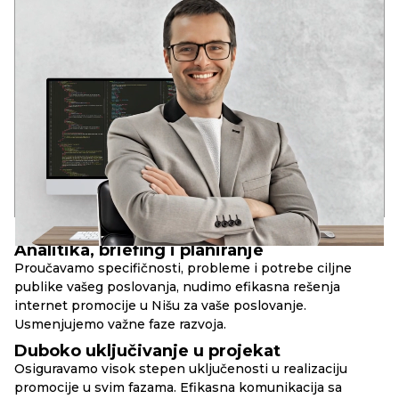
ANDREY
VODEĆI DEVELOPER
Dva stručna obrazovanja u oblasti razvoja softvera
U mladom uzrastu prepoznao potencijal informacionih
tehnologija: globalizaciju i duboku integraciju IT rešenja u
društvene strukture savremenog društva.
Iskustvo u raznim IT oblastima od 2006. godine. Analitičko
sistemsko razmišljanje. Kompetencije za rešavanje poslovnih
zadataka, DevOps, Full Stack, SEO.
17+
90+
10+
godina u razvoju
uspešnih web-projekata
složenih web-servisa
PRINCIPI
RBAND
Analitika, briefing i planiranje
Proučavamo specifičnosti, probleme i potrebe ciljne
publike vašeg poslovanja, nudimo efikasna rešenja
internet promocije u Nišu za vaše poslovanje.
Usmenjujemo važne faze razvoja.
Duboko uključivanje u projekat
Osiguravamo visok stepen uključenosti u realizaciju
promocije u svim fazama. Efikasna komunikacija sa