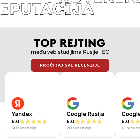
TOP REJTING
među veb studijima Rusije i EC
PROČITAJ SVE RECENZIJE
PROČITAJ SVE RECENZIJE
Yandex
Google Rusija
Googl
5.0
5.0
5.0
60 recenzija
20 recenzija
13 recenz