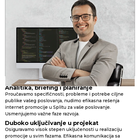
ANDREY
VODEĆI DEVELOPER
Dva stručna obrazovanja u oblasti razvoja softvera
U mladom uzrastu prepoznao potencijal informacionih
tehnologija: globalizaciju i duboku integraciju IT rešenja u
društvene strukture savremenog društva.
Iskustvo u raznim IT oblastima od 2006. godine. Analitičko
sistemsko razmišljanje. Kompetencije za rešavanje poslovnih
zadataka, DevOps, Full Stack, SEO.
17+
90+
10+
godina u razvoju
uspešnih web-projekata
složenih web-servisa
PRINCIPI
RBAND
Analitika, briefing i planiranje
Proučavamo specifičnosti, probleme i potrebe ciljne
publike vašeg poslovanja, nudimo efikasna rešenja
internet promocije u Splitu za vaše poslovanje.
Usmenjujemo važne faze razvoja.
Duboko uključivanje u projekat
Osiguravamo visok stepen uključenosti u realizaciju
promocije u svim fazama. Efikasna komunikacija sa