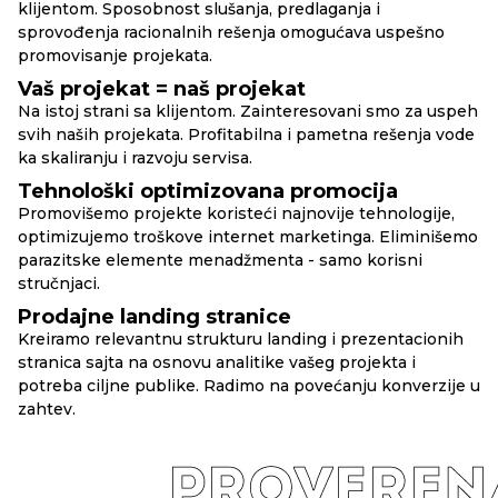
klijentom. Sposobnost slušanja, predlaganja i
sprovođenja racionalnih rešenja omogućava uspešno
promovisanje projekata.
Vaš projekat = naš projekat
Na istoj strani sa klijentom. Zainteresovani smo za uspeh
svih naših projekata. Profitabilna i pametna rešenja vode
ka skaliranju i razvoju servisa.
Tehnološki optimizovana promocija
Promovišemo projekte koristeći najnovije tehnologije,
optimizujemo troškove internet marketinga. Eliminišemo
parazitske elemente menadžmenta - samo korisni
stručnjaci.
Prodajne landing stranice
Kreiramo relevantnu strukturu landing i prezentacionih
stranica sajta na osnovu analitike vašeg projekta i
potreba ciljne publike. Radimo na povećanju konverzije u
zahtev.