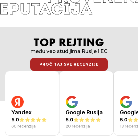
TOP REJTING
među veb studijima Rusije i EC
PROČITAJ SVE RECENZIJE
PROČITAJ SVE RECENZIJE
Yandex
Google Rusija
Googl
5.0
5.0
5.0
60 recenzija
20 recenzija
13 recenz