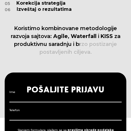
Korekcija strategija
05
Izveštaj o rezultatima
06
Koristimo
kombinovane
metodologije
razvoja
sajtova:
Agile,
Waterfall
i
KISS
za
produktivnu
saradnju
i
brzo
postizanje
postavljenih
ciljeva.
POŠALJITE PRIJAVU
Ime
Telefon
Slanjem formulara, slažem se sa
pravilima obrade podataka