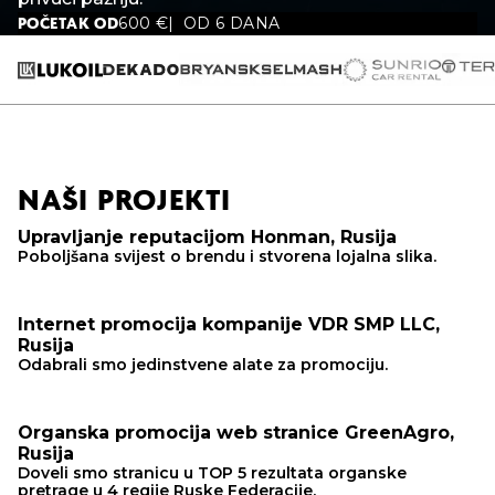
600
€
OD 6 DANA
POČETAK OD
NAŠI PROJEKTI
Upravljanje reputacijom Honman, Rusija
Poboljšana svijest o brendu i stvorena lojalna slika.
Internet promocija kompanije VDR SMP LLC,
Rusija
Odabrali smo jedinstvene alate za promociju.
Organska promocija web stranice GreenAgro,
Rusija
Doveli smo stranicu u TOP 5 rezultata organske
pretrage u 4 regije Ruske Federacije.