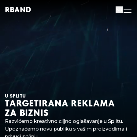
R
B
AND
SR
U SPLITU
TARGETIRANA REKLAMA
ZA BIZNIS
Razvićemo kreativno ciljno oglašavanje u Splitu.
Upoznaćemo novu publiku s vašim proizvodima i
privući pažnju.