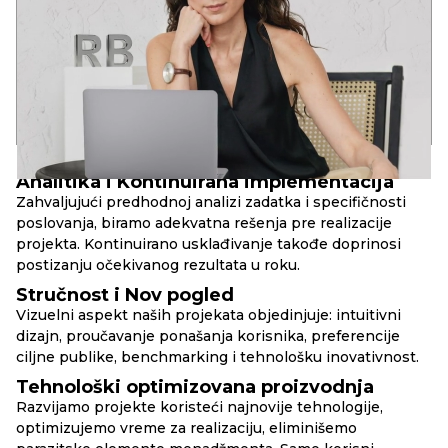
Klijenta.
Ali fokusiranje samo na zaradu, a ne na kvalitet, neće doneti
dobar proizvod. U svemu je potrebna zlatna sredina!
10+
80+
30+
godina u kompaniji
uspešnih web-projekata
lansiranih brend-projekata
PRINCIPI
RBAND
Analitika i Kontinuirana implementacija
Zahvaljujući predhodnoj analizi zadatka i specifičnosti
poslovanja, biramo adekvatna rešenja pre realizacije
projekta. Kontinuirano usklađivanje takođe doprinosi
postizanju očekivanog rezultata u roku.
Stručnost i Nov pogled
Vizuelni aspekt naših projekata objedinjuje: intuitivni
dizajn, proučavanje ponašanja korisnika, preferencije
ciljne publike, benchmarking i tehnološku inovativnost.
Tehnološki optimizovana proizvodnja
Razvijamo projekte koristeći najnovije tehnologije,
optimizujemo vreme za realizaciju, eliminišemo