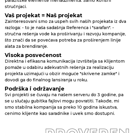
parazitske elemente menadžmenta. Samo korisni
stručnjaci.
Vaš projekat = Naš projekat
Zainteresovani smo za uspeh svih naših projekata iz dva
razloga: - to je naša sadašnja Referenca i "sarafan". -
stručna rešenja vode ka proširivanju i razvoju kompanije,
što znači da se povećava potreba za proširenjem linije
alata za brendiranje.
Visoka posvećenost
Direktna i efikasna komunikacija Izvršitelja sa Klijentom
pomaže u odabiru adekvatnih rešenja za realizaciju
projekta uzimajući u obzir moguće "skrivene zamke" i
dovodi ga do finalnog lansiranja u roku.
Podrška i održavanje
Svi projekti se čuvaju na našem serveru do 3 godine, pa
se u slučaju gubitka fajlovi mogu povratiti. Takođe, mi
smo stabilna kompanija sa preko 10 godina iskustva,
cenimo klijente kao saradnike i uvek smo dostupni.