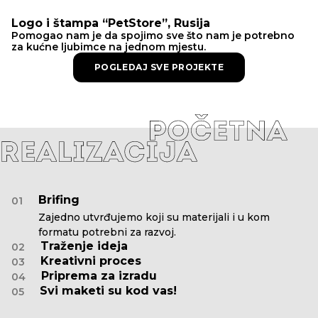
Logo i štampa “PetStore”, Rusija
Pomogao nam je da spojimo sve što nam je potrebno
za kućne ljubimce na jednom mjestu.
POGLEDAJ SVE PROJEKTE
Brifing
01
Zajedno utvrđujemo koji su materijali i u kom
formatu potrebni za razvoj.
Traženje ideja
02
Kreativni proces
03
Priprema za izradu
04
Svi maketi su kod vas!
05