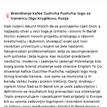
Brendiranje kafea Gushcha Pushcha, logo za
trenericu Olgu Kruglikovu, Rusija
Na
Naši voljeni rakuni! Mislim da se poznajemo cijeli život, a
mo
najljepšu stvar u vezi toga je izmislio i stvorio R-Band!
ak
Momci svakom novom projektu pristupaju s takvom
ma
kreativnošću i dubinom, stvarajući svaki put novi
ko
neobičan univerzum u kojem se žele nastaniti.
do
Nevjerovatan profesionalizam, želja za razumijevanjem
svih potreba i želja kupca. Kao rezultat-predstaviti
neobično, moderno i zadivljeno rješenje! Pokretanje bilo
kojeg posla, brend, stvaranje web stranice English To Go,
otvaranje kafića Guschka-Pushcha, najljepši logo mog
ličnog brenda trenera... sve samo sa momcima iz R-
benda. Veliko hvala i poklon Viktoriji, Dariji, Andreju i
cijelom timu! Rad sa R-Band-om je uvek zadovoljstvo i
definitivno sa rezultatom koji prevazilazi sva očekivanja!
Toplo preporučujem i savjetujem! Naši prijatelji iz Evrope
bili su veoma zadovoljni logotipom i brendom kreiranim
za njihovu novu međunarodnu kliniku! R-Band govori o