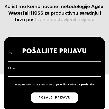
Koristimo
kombinovane
metodologije
Agile,
Waterfall
i
KISS
za
produktivnu
saradnju
i
brzo
postizanje
postavljenih
ciljeva.
POŠALJITE PRIJAVU
Ime
Telefon
Slanjem formulara, slažem se sa
pravilima obrade podataka
POŠALJI PRIJAVU
POŠALJI PRIJAVU