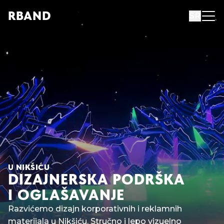
R
B
AND
SR
U NIKŠIĆU
DIZAJNERSKA PODRŠKA
I OGLAŠAVANJE
Razvićemo dizajn korporativnih i reklamnih
materijala u Nikšiću. Stručno i lepo vizuelno