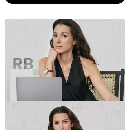
VICTORIA
ART-DIREKTOR
Diplomirala na akademijama dizajna u Pragu i Barseloni.
Projektna praksa u Evropi i SAD.
Postavši preduzetnik, u potpunosti sam shvatila značenje izraza
“Vreme je novac”. Stručna realizacija u roku je prirodna potreba