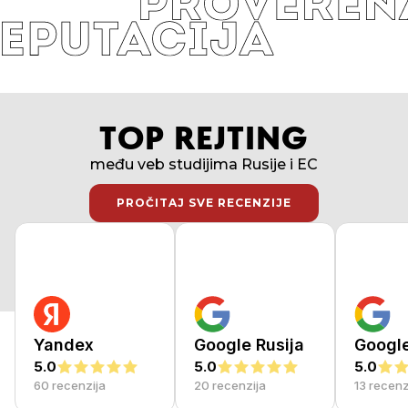
TOP REJTING
među veb studijima Rusije i EC
PROČITAJ SVE RECENZIJE
PROČITAJ SVE RECENZIJE
Yandex
Google Rusija
Googl
5.0
5.0
5.0
60 recenzija
20 recenzija
13 recenz