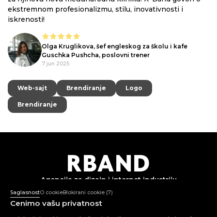
ekstremnom profesionalizmu, stilu, inovativnosti i
iskrenosti!
Olga Kruglikova, šef engleskog za školu i kafe
Guschka Pushcha, poslovni trener
7 jun 2025
Web-sajt
Web-sajt
Brendiranje
Brendiranje
Logo
Logo
Brendiranje
Brendiranje
R
B
AND
Agencija za dizajn i
internet industriju
Saglasnost
O cookie
Blokirani cookie
(7)
Cenimo vašu privatnost
+382 67 362 999
Pon-Pet: 10:00-18:00