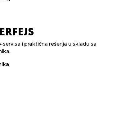
ERFEJS
-servisa i praktična rešenja u skladu sa
nika.
nika