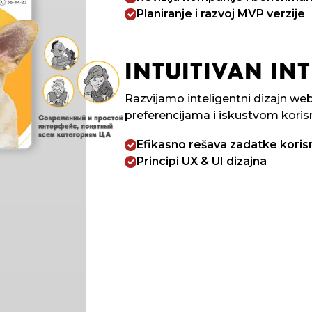
Planiranje i razvoj MVP verzije
INTUITIVAN INT
Razvijamo inteligentni dizajn web
preferencijama i iskustvom koris
Efikasno rešava zadatke koris
Principi UX & UI dizajna