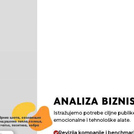
ANALIZA BIZNIS
Istražujemo potrebe ciljne publ
emocionalne i tehnološke alate.
Revizija kompanije i benchmar