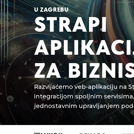
U ZAGREBU
STRAPI
APLIKACI
ZA BIZNI
Razvijaćemo veb-aplikaciju na S
integracijom spoljnim servisima
jednostavnim upravljanjem pod