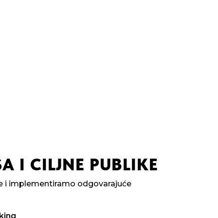
A I CILJNE PUBLIKE
ike i implementiramo odgovarajuće
king