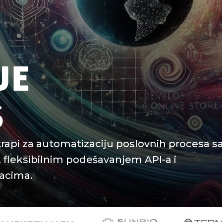
JE
S
trapi za automatizaciju poslovnih procesa s
, fleksibilnim podešavanjem API-a i
acima.