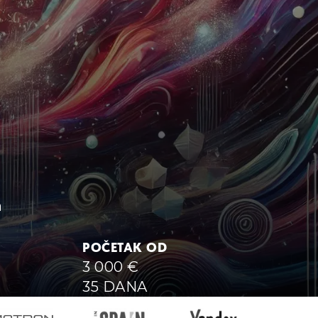
a
POČETAK OD
3 000
€
35 DANA