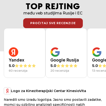
TOP REJTING
među veb studijima Rusije i EC
PROČITAJ SVE RECENZIJE
PROČITAJ SVE RECENZIJE
Yandex
Google Rusija
Googl
5.0
5.0
5.0
60 recenzija
20 recenzija
13 recenz
Logo za Kineziterapijski Centar KinesioVita
Naredili smo izradu logotipa. Jasno smo postavili zadatke,
a
RB
momci su ozbiljno analizirali specifičnosti naših