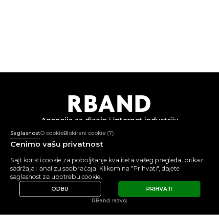
R
B
AND
Agencija za dizajn i
internet industriju
Saglasnost
O cookie
Blokirani cookie
(7)
Cenimo vašu privatnost
+382 67 362 999
Pon-Pet: 10:00-18:00
Sajt koristi cookie za poboljšanje kvaliteta vašeg pregleda, prikaz
mail@rband.pro
sadržaja i analizu saobraćaja. Klikom na "Prihvati", dajete
WhatsApp
Telegram
Behance
saglasnost za upotrebu cookie.
ODBIJ
PRIHVATI
POGLEDAJTE
5.0
5.0
RBand razvoj
RECENZIJE
© 2015 -
2026
RBAND
Politika obrade ličnih podataka