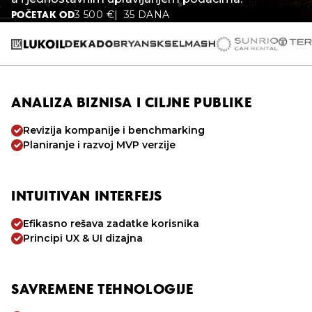
3 500
€
35 DANA
POČETAK OD
ANALIZA BIZNISA I CILJNE PUBLIKE
Revizija kompanije i benchmarking
Planiranje i razvoj MVP verzije
INTUITIVAN INTERFEJS
Efikasno rešava zadatke korisnika
Principi UX & UI dizajna
SAVREMENE TEHNOLOGIJE