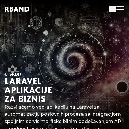
R
B
AND
SR
U SRBIJI
LARAVEL
APLIKACIJE
ZA BIZNIS
Razvijaćemo veb-aplikaciju na Laravel za
automatizaciju poslovnih procesa sa integracijom
spoljnim servisima, fleksibilnim podešavanjem API-
a i jednostavnim upravljanjem podacima.