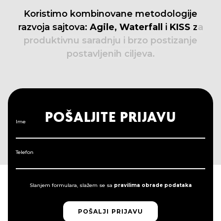
Koristimo
kombinovane
metodologije
razvoja
sajtova:
Agile,
Waterfall
i
KISS
za
produktivnu
saradnju
i
brzo
postizanje
postavljenih
ciljeva.
POŠALJITE PRIJAVU
Ime
Telefon
Slanjem formulara, slažem se sa
pravilima obrade podataka
POŠALJI PRIJAVU
POŠALJI PRIJAVU