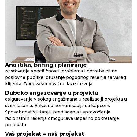
tehnologija: globalizaciju i duboku integraciju IT rešenja u
društvene strukture savremenog društva.
Iskustvo u raznim IT oblastima od 2006. godine. Analitičko
sistemsko razmišljanje. Kompetencije za rešavanje poslovnih
zadataka, DevOps, Full Stack, SEO.
17+
90+
10+
godina u razvoju
uspešnih web-projekata
složenih web-servisa
PRINCIPI
RBAND
Analitika, brifing i planiranje
istraživanje specifičnosti, problema i potreba ciljne
poslovne publike, pružanje pogodnog rešenja za vašeg
klijenta. Dogovaramo važne faze razvoja.
Duboko angažovanje u projektu
osiguravanje visokog angažmana u realizaciji projekta u
svim fazama. Efikasna komunikacija sa kupcem.
Sposobnost slušanja, predlaganja i sprovođenja
racionalnih rešenja omogućava uspešno pokretanje
projekata.
Vaš projekat = naš projekat