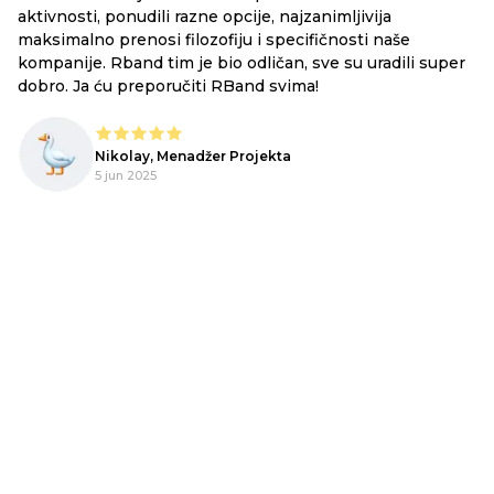
ex
aktivnosti, ponudili razne opcije, najzanimljivija
li
maksimalno prenosi filozofiju i specifičnosti naše
ju
kompanije. Rband tim je bio odličan, sve su uradili super
he
dobro. Ja ću preporučiti RBand svima!
lo
Nikolay, Menadžer Projekta
o,
5 jun 2025
!
pe
m