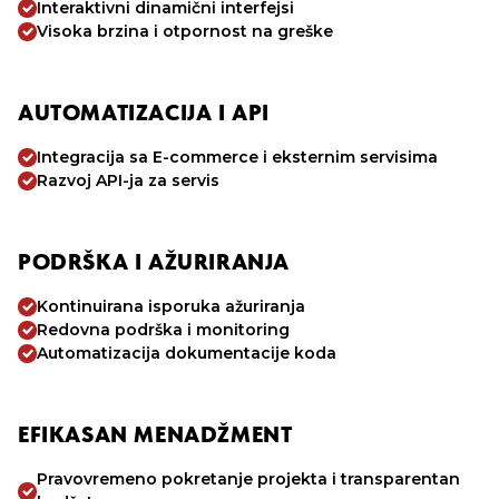
Interaktivni dinamični interfejsi
Visoka brzina i otpornost na greške
AUTOMATIZACIJA I API
Integracija sa E-commerce i eksternim servisima
Razvoj API-ja za servis
PODRŠKA I AŽURIRANJA
Kontinuirana isporuka ažuriranja
Redovna podrška i monitoring
Automatizacija dokumentacije koda
EFIKASAN MENADŽMENT
Pravovremeno pokretanje projekta i transparentan