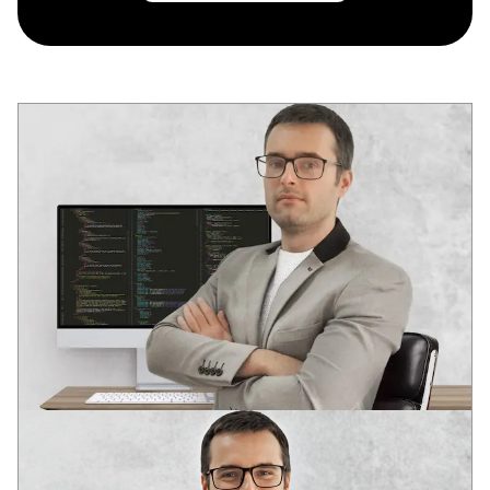
ANDREY
VODEĆI DEVELOPER
Dva stručna obrazovanja u oblasti razvoja softvera
U mladom uzrastu prepoznao potencijal informacionih