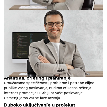
ANDREY
VODEĆI DEVELOPER
Dva stručna obrazovanja u oblasti razvoja softvera
U mladom uzrastu prepoznao potencijal informacionih
tehnologija: globalizaciju i duboku integraciju IT rešenja u
društvene strukture savremenog društva.
Iskustvo u raznim IT oblastima od 2006. godine. Analitičko
sistemsko razmišljanje. Kompetencije za rešavanje poslovnih
zadataka, DevOps, Full Stack, SEO.
17+
90+
10+
godina u razvoju
uspešnih web-projekata
složenih web-servisa
PRINCIPI
RBAND
Analitika, briefing i planiranje
Proučavamo specifičnosti, probleme i potrebe ciljne
publike vašeg poslovanja, nudimo efikasna rešenja
internet promocije u Srbiji za vaše poslovanje.
Usmenjujemo važne faze razvoja.
Duboko uključivanje u projekat