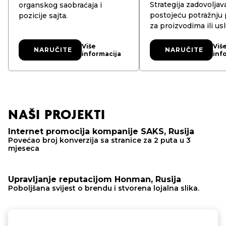
Strategija zadovoljav
organskog saobraćaja i
postojeću potražnju 
pozicije sajta.
za proizvodima ili us
Više
Viš
NARUČITE
NARUČITE
NARUČITE
NARUČITE
informacija
inf
NAŠI PROJEKTI
Internet promocija kompanije SAKS, Rusija
Povećao broj konverzija sa stranice za 2 puta u 3
mjeseca
Upravljanje reputacijom Honman, Rusija
Poboljšana svijest o brendu i stvorena lojalna slika.