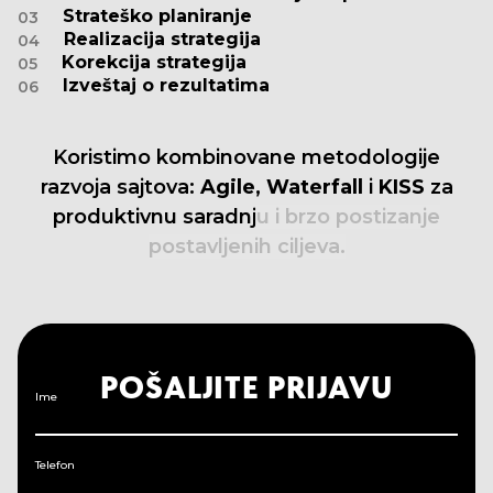
Strateško planiranje
03
Realizacija strategija
04
Korekcija strategija
05
Izveštaj o rezultatima
06
Koristimo
kombinovane
metodologije
razvoja
sajtova:
Agile,
Waterfall
i
KISS
za
produktivnu
saradnju
i
brzo
postizanje
postavljenih
ciljeva.
POŠALJITE PRIJAVU
Ime
Telefon