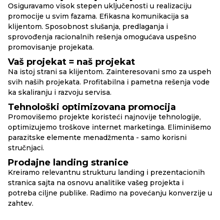
Osiguravamo visok stepen uključenosti u realizaciju
promocije u svim fazama. Efikasna komunikacija sa
klijentom. Sposobnost slušanja, predlaganja i
sprovođenja racionalnih rešenja omogućava uspešno
promovisanje projekata.
Vaš projekat = naš projekat
Na istoj strani sa klijentom. Zainteresovani smo za uspeh
svih naših projekata. Profitabilna i pametna rešenja vode
ka skaliranju i razvoju servisa.
Tehnološki optimizovana promocija
Promovišemo projekte koristeći najnovije tehnologije,
optimizujemo troškove internet marketinga. Eliminišemo
parazitske elemente menadžmenta - samo korisni
stručnjaci.
Prodajne landing stranice
Kreiramo relevantnu strukturu landing i prezentacionih
stranica sajta na osnovu analitike vašeg projekta i
potreba ciljne publike. Radimo na povećanju konverzije u
zahtev.