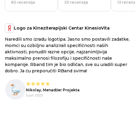
60 recenzija
20 recenzija
13 recenz
Logo za Kineziterapijski Centar KinesioVita
Naredili smo izradu logotipa. Jasno smo postavili zadatke,
a
RB
momci su ozbiljno analizirali specifičnosti naših
ex
aktivnosti, ponudili razne opcije, najzanimljivija
li
maksimalno prenosi filozofiju i specifičnosti naše
ju
kompanije. Rband tim je bio odličan, sve su uradili super
he
dobro. Ja ću preporučiti RBand svima!
lo
Nikolay, Menadžer Projekta
o,
5 jun 2025
!
pe