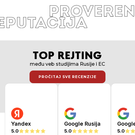
TOP REJTING
među veb studijima Rusije i EC
PROČITAJ SVE RECENZIJE
PROČITAJ SVE RECENZIJE
Yandex
Google Rusija
Googl
5.0
5.0
5.0