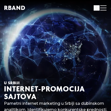
R
B
AND
SR
U SRBIJI
INTERNET-PROMOCIJA
SAJTOVA
Pametni internet marketing u Srbiji sa dubinskom
analitikom. Identifikujemo konkurentske prednosti.