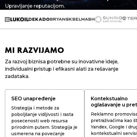
Upravljanje reputacijom.
MI RAZVIJAMO
Za razvoj biznisa potrebne su inovativne ideje,
individualni pristup i efikasni alati za rešavanje
zadataka.
SEO unapređenje
Kontekstualno
oglašavanje u pret
Strategija i metode za
Reklamno promovisa
poboljšanje vidljivosti i rasta
pretraživačima kao š
posećenosti web resursa
Yandex, Google i dru
prirodnim putem. Strategija je
kontekstualni servisi
usmerena na povećanje