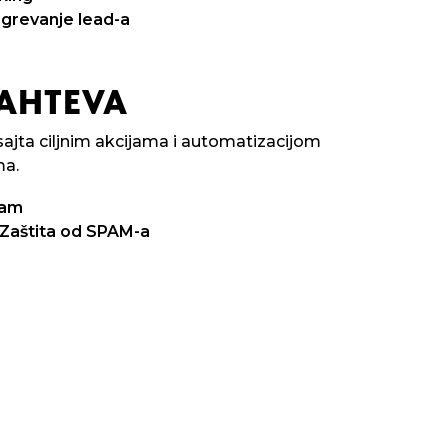
agrevanje lead-a
ZAHTEVA
ajta ciljnim akcijama i automatizacijom
ma.
ram
 Zaštita od SPAM-a