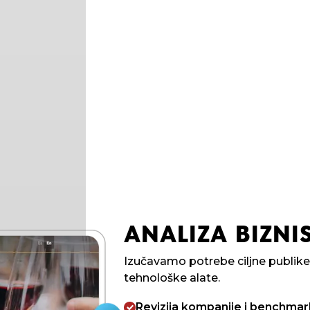
ANALIZA BIZNIS
Izučavamo potrebe ciljne publik
tehnološke alate.
Revizija kompanije i benchmar