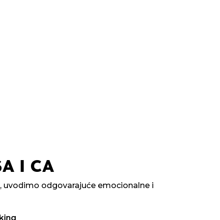
A I CA
e, uvodimo odgovarajuće emocionalne i
king