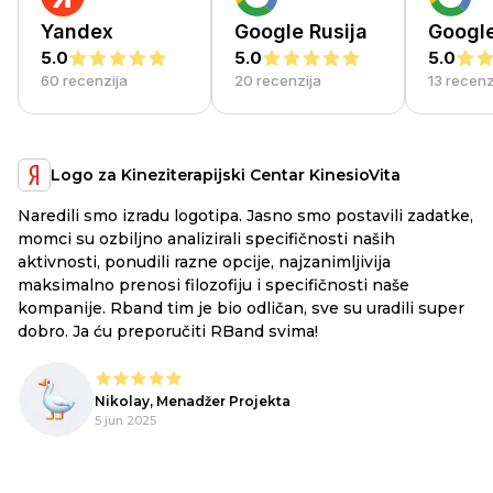
Yandex
Google Rusija
Googl
5.0
5.0
5.0
60 recenzija
20 recenzija
13 recenz
Logo za Kineziterapijski Centar KinesioVita
Naredili smo izradu logotipa. Jasno smo postavili zadatke,
a
RB
momci su ozbiljno analizirali specifičnosti naših
ex
aktivnosti, ponudili razne opcije, najzanimljivija
li
maksimalno prenosi filozofiju i specifičnosti naše
ju
kompanije. Rband tim je bio odličan, sve su uradili super
he
dobro. Ja ću preporučiti RBand svima!
lo
Nikolay, Menadžer Projekta
o,
5 jun 2025