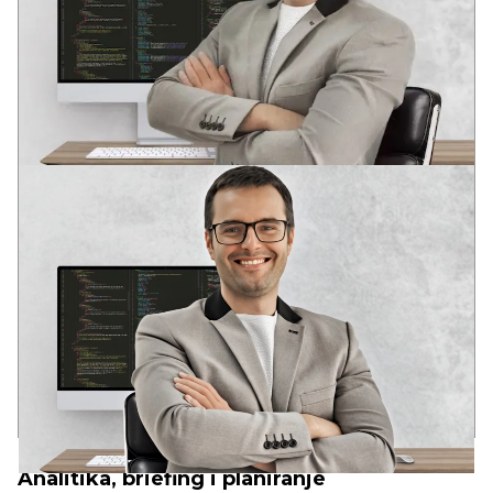
ANDREY
VODEĆI DEVELOPER
Dva stručna obrazovanja u oblasti razvoja softvera
U mladom uzrastu prepoznao potencijal informacionih
tehnologija: globalizaciju i duboku integraciju IT rešenja u
društvene strukture savremenog društva.
Iskustvo u raznim IT oblastima od 2006. godine. Analitičko
sistemsko razmišljanje. Kompetencije za rešavanje poslovnih
zadataka, DevOps, Full Stack, SEO.
17+
90+
10+
godina u razvoju
uspešnih web-projekata
složenih web-servisa
PRINCIPI
RBAND
Analitika, briefing i planiranje