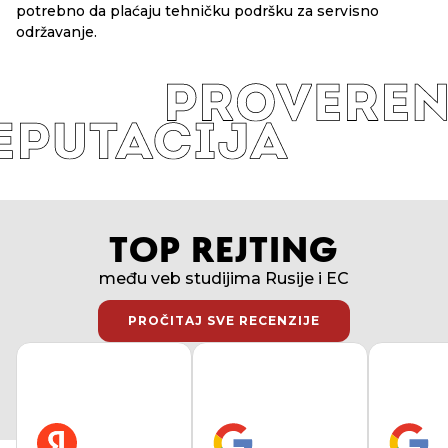
potrebno da plaćaju tehničku podršku za servisno
održavanje.
TOP REJTING
među veb studijima Rusije i EC
PROČITAJ SVE RECENZIJE
PROČITAJ SVE RECENZIJE