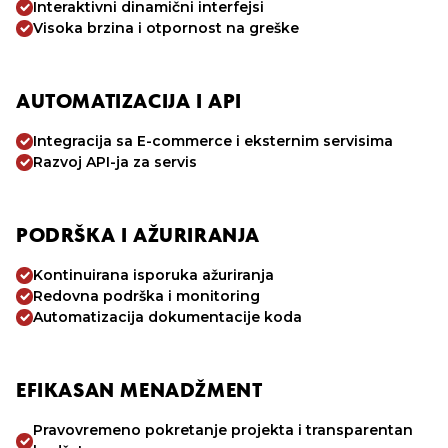
Interaktivni dinamični interfejsi
Visoka brzina i otpornost na greške
AUTOMATIZACIJA I API
Integracija sa E-commerce i eksternim servisima
Razvoj API-ja za servis
PODRŠKA I AŽURIRANJA
Kontinuirana isporuka ažuriranja
Redovna podrška i monitoring
Automatizacija dokumentacije koda
EFIKASAN MENADŽMENT
Pravovremeno pokretanje projekta i transparentan