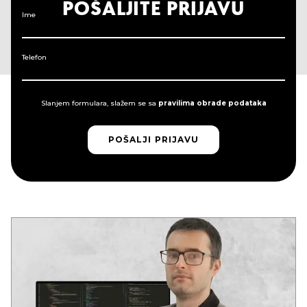
POŠALJITE PRIJAVU
Ime
Telefon
Slanjem formulara, slažem se sa
pravilima obrade podataka
POŠALJI PRIJAVU
POŠALJI PRIJAVU