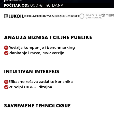
5 000
€
40 DANA
POČETAK OD
ANALIZA BIZNISA I CILJNE PUBLIKE
Revizija kompanije i benchmarking
Planiranje i razvoj MVP verzije
INTUITIVAN INTERFEJS
Efikasno rešava zadatke korisnika
Principi UX & UI dizajna
SAVREMENE TEHNOLOGIJE