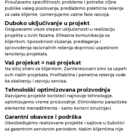
Proučavamo specifičnosti, probleme i potrebe ciljne
publike vašeg poslovanja, predlažemo praktična rešenja
za vaše klijente. Usmenjujemo važne faze razvoja.
Duboko uključivanje u projekt
Osiguravamo visok stepen uključenosti u realizaciju
projekta u svim fazama. Efikasna komunikacija sa
klijentom. Sposobnost slušanja, predlaganja i
sprovođenja racionalnih rešenja doprinosi uspešnom
lansiranju projekata.
Vaš projekat = naš projekat
Na istoj strani sa klijentom. Zainteresovani smo za uspeh
svih naših projekata. Profitabilna i pametna rešenja vode
ka skaliranju i razvoju servisa.
Tehnološki optimizovana proizvodnja
Razvijamo projekte koristeći najnovije tehnologije,
optimizujemo vreme proizvodnje. Eliminišemo parazitske
elemente menadžmenta - samo korisni stručnjaci.
Garantni obaveze i podrška
Obezbeđujemo realizovane projekte i sajtove u Subotici
sa garantnim servisnim periodom. Našim klijentima nije