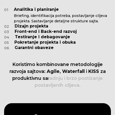
Analitika i planiranje
01
Briefing, identifikacija potreba, postavljanje ciljeva
projekta. Sastavljanje detaljne strukture sajta.
Dizajn projekta
02
Front-end i Back-end razvoj
03
Testiranje i debagovanje
04
Pokretanje projekta i obuka
05
Garantni obaveze
06
Koristimo
kombinovane
metodologije
razvoja
sajtova:
Agile,
Waterfall
i
KISS
za
produktivnu
saradnju
i
brzo
postizanje
postavljenih
ciljeva.