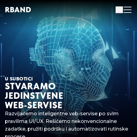
R
B
AND
SR
U SUBOTICI
STVARAMO
JEDINSTVENE
WEB-SERVISE
Razvijaćemo inteligentne veb-servise po svim
pravilima UI/UX. Rešićemo nekonvencionalne
zadatke, pružiti podršku i automatizovati rutinske
procese.