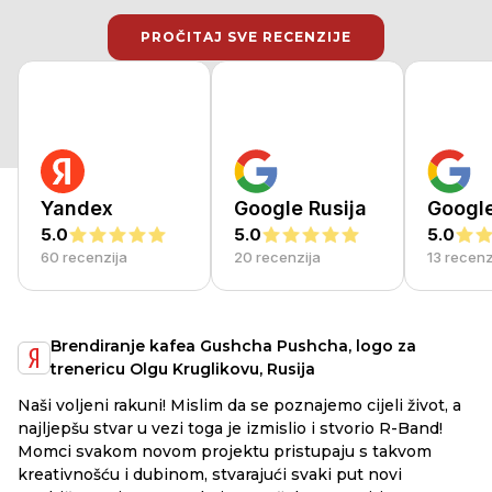
PROČITAJ SVE RECENZIJE
PROČITAJ SVE RECENZIJE
Yandex
Google Rusija
Googl
5.0
5.0
5.0
60 recenzija
20 recenzija
13 recenz
Brendiranje kafea Gushcha Pushcha, logo za
trenericu Olgu Kruglikovu, Rusija
Na
Naši voljeni rakuni! Mislim da se poznajemo cijeli život, a
mo
najljepšu stvar u vezi toga je izmislio i stvorio R-Band!
ak
Momci svakom novom projektu pristupaju s takvom
ma
kreativnošću i dubinom, stvarajući svaki put novi
ko