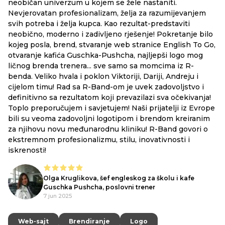
neobičan univerzum u kojem se žele nastaniti.
do
Nevjerovatan profesionalizam, želja za razumijevanjem
svih potreba i želja kupca. Kao rezultat-predstaviti
neobično, moderno i zadivljeno rješenje! Pokretanje bilo
kojeg posla, brend, stvaranje web stranice English To Go,
otvaranje kafića Guschka-Pushcha, najljepši logo mog
ličnog brenda trenera... sve samo sa momcima iz R-
benda. Veliko hvala i poklon Viktoriji, Dariji, Andreju i
cijelom timu! Rad sa R-Band-om je uvek zadovoljstvo i
definitivno sa rezultatom koji prevazilazi sva očekivanja!
Toplo preporučujem i savjetujem! Naši prijatelji iz Evrope
bili su veoma zadovoljni logotipom i brendom kreiranim
za njihovu novu međunarodnu kliniku! R-Band govori o
ekstremnom profesionalizmu, stilu, inovativnosti i
iskrenosti!
Olga Kruglikova, šef engleskog za školu i kafe
Guschka Pushcha, poslovni trener
7 jun 2025
Web-sajt
Web-sajt
Brendiranje
Brendiranje
Logo
Logo