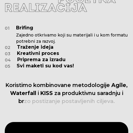
Brifing
01
Zajedno otkrivamo koji su materijali i u kom formatu
potrebni za razvoj.
Traženje ideja
02
Kreativni proces
03
Priprema za izradu
04
Svi maketi su kod vas!
05
Koristimo
kombinovane
metodologije
Agile,
Waterfall
i
KISS
za
produktivnu
saradnju
i
brzo
postizanje
postavljenih
ciljeva.