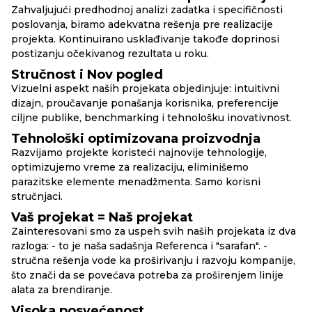
Zahvaljujući predhodnoj analizi zadatka i specifičnosti
poslovanja, biramo adekvatna rešenja pre realizacije
projekta. Kontinuirano usklađivanje takođe doprinosi
postizanju očekivanog rezultata u roku.
Stručnost i Nov pogled
Vizuelni aspekt naših projekata objedinjuje: intuitivni
dizajn, proučavanje ponašanja korisnika, preferencije
ciljne publike, benchmarking i tehnološku inovativnost.
Tehnološki optimizovana proizvodnja
Razvijamo projekte koristeći najnovije tehnologije,
optimizujemo vreme za realizaciju, eliminišemo
parazitske elemente menadžmenta. Samo korisni
stručnjaci.
Vaš projekat = Naš projekat
Zainteresovani smo za uspeh svih naših projekata iz dva
razloga: - to je naša sadašnja Referenca i "sarafan". -
stručna rešenja vode ka proširivanju i razvoju kompanije,
što znači da se povećava potreba za proširenjem linije
alata za brendiranje.
Visoka posvećenost