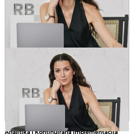
VICTORIA
ART-DIREKTOR
Diplomirala na akademijama dizajna u Pragu i Barseloni.
Projektna praksa u Evropi i SAD.
Postavši preduzetnik, u potpunosti sam shvatila značenje izraza
“Vreme je novac”. Stručna realizacija u roku je prirodna potreba
Klijenta.
Ali fokusiranje samo na zaradu, a ne na kvalitet, neće doneti
dobar proizvod. U svemu je potrebna zlatna sredina!
10+
80+
30+
godina u kompaniji
uspešnih web-projekata
lansiranih brend-projekata
PRINCIPI
RBAND
Analitika i Kontinuirana implementacija