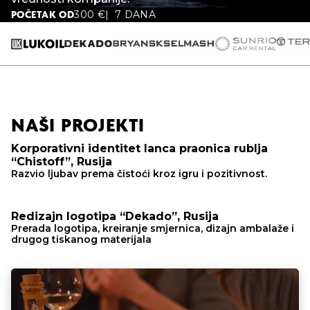
300
€
7 DANA
POČETAK OD
NAŠI PROJEKTI
Korporativni identitet lanca praonica rublja
“Chistoff”, Rusija
Razvio ljubav prema čistoći kroz igru ​​i pozitivnost.
Redizajn logotipa “Dekado”, Rusija
Prerada logotipa, kreiranje smjernica, dizajn ambalaže i
drugog tiskanog materijala