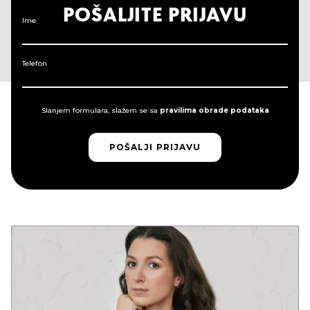
POŠALJITE PRIJAVU
Ime
Telefon
Slanjem formulara, slažem se sa
pravilima obrade podataka
POŠALJI PRIJAVU
POŠALJI PRIJAVU