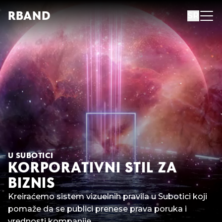
R
B
AND
SR
U SUBOTICI
KORPORATIVNI STIL ZA
BIZNIS
Kreiraćemo sistem vizuelnih pravila u Subotici koji
pomaže da se publici prenese prava poruka i
vrednosti kompanije.