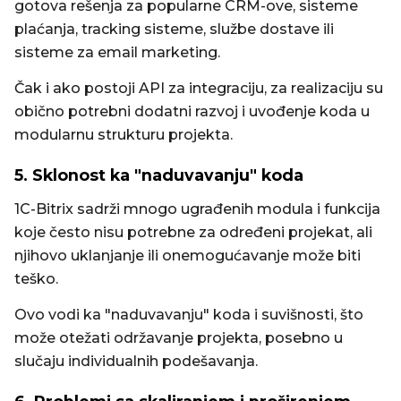
gotova rešenja za popularne CRM-ove, sisteme
plaćanja, tracking sisteme, službe dostave ili
sisteme za email marketing.
Čak i ako postoji API za integraciju, za realizaciju su
obično potrebni dodatni razvoj i uvođenje koda u
modularnu strukturu projekta.
5. Sklonost ka "naduvavanju" koda
1C-Bitrix sadrži mnogo ugrađenih modula i funkcija
koje često nisu potrebne za određeni projekat, ali
njihovo uklanjanje ili onemogućavanje može biti
teško.
Ovo vodi ka "naduvavanju" koda i suvišnosti, što
može otežati održavanje projekta, posebno u
slučaju individualnih podešavanja.