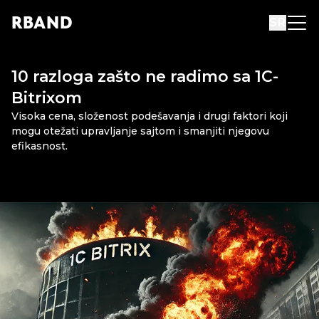
R
B
AND
SR
10 razloga zašto ne radimo sa 1C-
Bitrixom
Visoka cena, složenost podešavanja i drugi faktori koji
mogu otežati upravljanje sajtom i smanjiti njegovu
efikasnost.