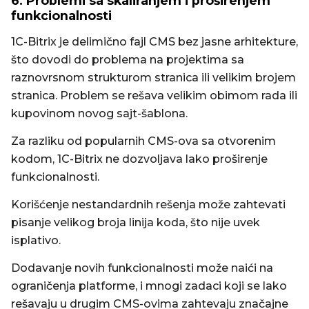
6. Problemi sa skaliranjem i proširenjem
funkcionalnosti
1C-Bitrix je delimično fajl CMS bez jasne arhitekture,
što dovodi do problema na projektima sa
raznovrsnom strukturom stranica ili velikim brojem
stranica. Problem se rešava velikim obimom rada ili
kupovinom novog sajt-šablona.
Za razliku od popularnih CMS-ova sa otvorenim
kodom, 1C-Bitrix ne dozvoljava lako proširenje
funkcionalnosti.
Korišćenje nestandardnih rešenja može zahtevati
pisanje velikog broja linija koda, što nije uvek
isplativo.
Dodavanje novih funkcionalnosti može naići na
ograničenja platforme, i mnogi zadaci koji se lako
rešavaju u drugim CMS-ovima zahtevaju značajne