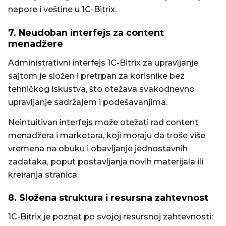
napore i veštine u 1C-Bitrix.
7. Neudoban interfejs za content
menadžere
Administrativni interfejs 1C-Bitrix za upravljanje
sajtom je složen i pretrpan za korisnike bez
tehničkog iskustva, što otežava svakodnevno
upravljanje sadržajem i podešavanjima.
Neintuitivan interfejs može otežati rad content
menadžera i marketara, koji moraju da troše više
vremena na obuku i obavljanje jednostavnih
zadataka, poput postavljanja novih materijala ili
kreiranja stranica.
8. Složena struktura i resursna zahtevnost
1C-Bitrix je poznat po svojoj resursnoj zahtevnosti: