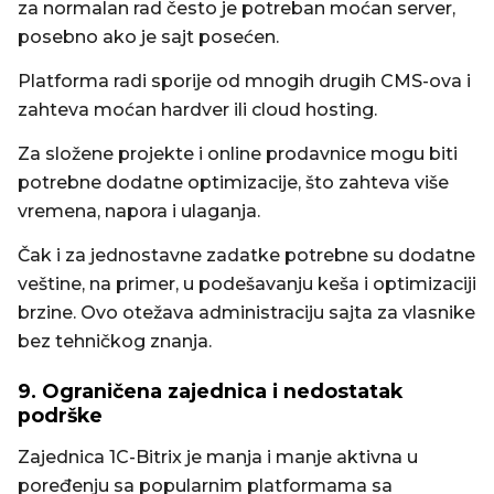
za normalan rad često je potreban moćan server,
posebno ako je sajt posećen.
Platforma radi sporije od mnogih drugih CMS-ova i
zahteva moćan hardver ili cloud hosting.
Za složene projekte i online prodavnice mogu biti
potrebne dodatne optimizacije, što zahteva više
vremena, napora i ulaganja.
Čak i za jednostavne zadatke potrebne su dodatne
veštine, na primer, u podešavanju keša i optimizaciji
brzine. Ovo otežava administraciju sajta za vlasnike
bez tehničkog znanja.
9. Ograničena zajednica i nedostatak
podrške
Zajednica 1C-Bitrix je manja i manje aktivna u
poređenju sa popularnim platformama sa