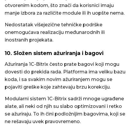
otvorenim kodom, što znači da korisnici imaju
manje izbora za različite module ili ih uopšte nema.
Nedostatak višejezične tehničke podrške
onemogućava realizaciju međunarodnih ili
inostranih projekata.
10. Složen sistem ažuriranja i bagovi
Ažuriranja 1C-Bitrix često prate bagovi koji mogu
dovesti do prekida rada. Platforma ima veliku bazu
koda, i sa svakim novim ažuriranjem mogu se
pojaviti greške koje zahtevaju brzu korekciju.
Modularni sistem 1C-Bitrix sadrži mnoge ugrađene
alate, ali neki od njih su slabo optimizovani i retko
se ažuriraju. To ih čini podložnijim bagovima, koji se
ne rešavaju uvek pravovremeno.