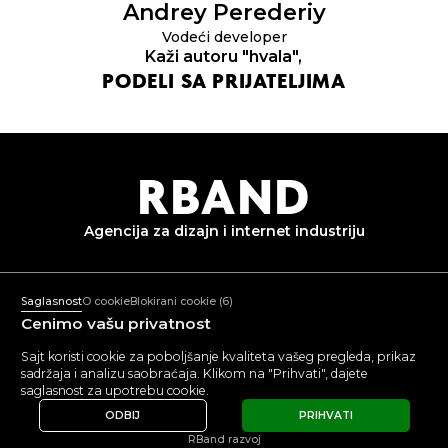
Andrey
Perederiy
Vodeći developer
Kaži autoru "hvala",
PODELI SA PRIJATELJIMA
R
B
AND
Agencija za dizajn i
internet industriju
+382 67 836 233
Pon-Pet: 10:00-18:00
Saglasnost
O cookie
Blokirani cookie
(6)
mail@rband.pro
Cenimo vašu privatnost
WhatsApp
Telegram
Behance
Sajt koristi cookie za poboljšanje kvaliteta vašeg pregleda, prikaz
sadržaja i analizu saobraćaja. Klikom na "Prihvati", dajete
POGLEDAJTE
5.0
5.0
saglasnost za upotrebu cookie.
RECENZIJE
ODBIJ
PRIHVATI
© 2015 -
2026
RBAND
Politika obrade ličnih podataka
RBand razvoj