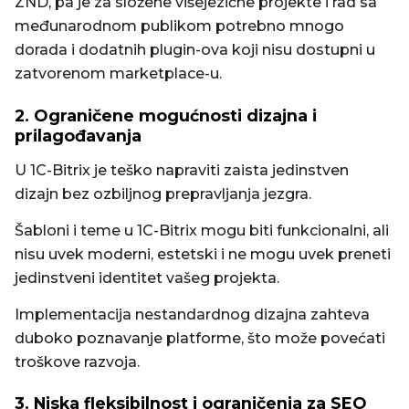
ZND, pa je za složene višejezične projekte i rad sa
međunarodnom publikom potrebno mnogo
dorada i dodatnih plugin-ova koji nisu dostupni u
zatvorenom marketplace-u.
2. Ograničene mogućnosti dizajna i
prilagođavanja
U 1C-Bitrix je teško napraviti zaista jedinstven
dizajn bez ozbiljnog prepravljanja jezgra.
Šabloni i teme u 1C-Bitrix mogu biti funkcionalni, ali
nisu uvek moderni, estetski i ne mogu uvek preneti
jedinstveni identitet vašeg projekta.
Implementacija nestandardnog dizajna zahteva
duboko poznavanje platforme, što može povećati
troškove razvoja.
3. Niska fleksibilnost i ograničenja za SEO