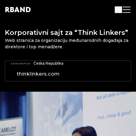
R
B
AND
SR
Korporativni sajt za “Think Linkers”
Web stranica za organizaciju međunarodnih događaja za
direktore i top menadžere.
Češka Republika
GEOGRAFIJA
thinklinkers.com