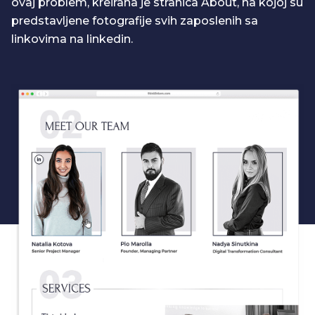
ovaj problem, kreirana je stranica About, na kojoj su
predstavljene fotografije svih zaposlenih sa
linkovima na linkedin.