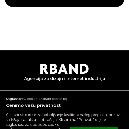
R
B
AND
Agencija za dizajn i
internet industriju
+382 67 836 233
Pon-Pet: 10:00-18:00
Saglasnost
O cookie
Blokirani cookie
(6)
mail@rband.pro
Cenimo vašu privatnost
WhatsApp
Telegram
Behance
Sajt koristi cookie za poboljšanje kvaliteta vašeg pregleda, prikaz
sadržaja i analizu saobraćaja. Klikom na "Prihvati", dajete
POGLEDAJTE
5.0
5.0
saglasnost za upotrebu cookie.
RECENZIJE