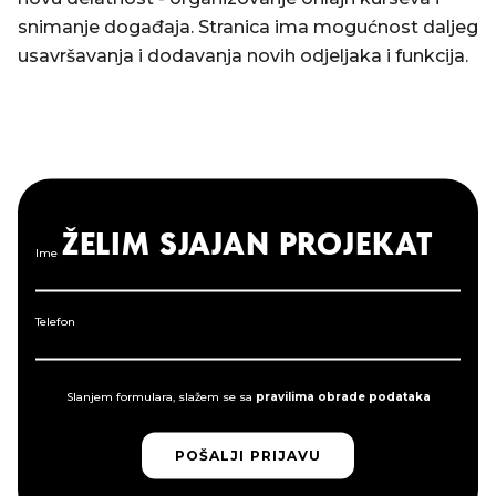
snimanje događaja. Stranica ima mogućnost daljeg
usavršavanja i dodavanja novih odjeljaka i funkcija.
ŽELIM SJAJAN PROJEKAT
Ime
Telefon
Slanjem formulara, slažem se sa
pravilima obrade podataka
POŠALJI PRIJAVU
POŠALJI PRIJAVU