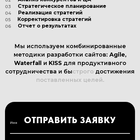
02
Стратегическое планирование
03
Реализация стратегий
04
Корректировка стратегий
05
Отчет о результатах
06
Мы
используем
комбинированные
методики
разработки
сайтов:
Agile,
Waterfall
и
KISS
для
продуктивного
сотрудничества
и
быстрого
достижения
поставленных
целей.
ОТПРАВИТЬ ЗАЯВКУ
Имя