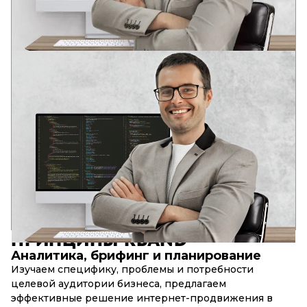
АНДРЕЙ
ВЕДУЩИЙ РАЗРАБОТЧИК
Два профильных образования в области разработки
программного обеспечения
В юном возрасте оценил потенциал информационных
технологий: глобализацию и глубину интеграции IT-
решений в социальные структуры современного общества.
Опыт в различных IT областях с 2006 года. Аналитическое
системное мышление. Компетенции для решения задача
бизнеса, DevOps, Full stack, SEO.
17+
90+
10+
лет в разработке
успешных web-проектов
сложных web-сервисов
ПРИНЦИПЫ
RBAND
Аналитика, брифинг и планирование
Изучаем специфику, проблемы и потребности
целевой аудитории бизнеса, предлагаем
эффективные решение интернет-продвижения в