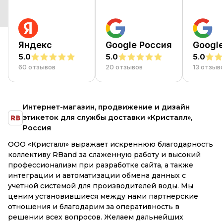
Яндекс
Google Россия
Googl
5.0
5.0
5.0
60 отзывов
20 отзывов
13 отзыв
азин, продвижение и дизайн
Разработка инте
 службы доставки «Кристалл»,
воды ТМ “Графска
Благодарю команду р
выражает искреннюю благодарность
Заказывали у них разр
 за слаженную работу и высокий
питьевой воды в РБ. 
при разработке сайта, а также
запуска, прошло окол
оматизации обмена данных с
всё полностью и я счи
 для производителей воды. Мы
очень легко, как на эт
шиеся между нами партнерские
внедрения. Молодцы! 
одарим за оперативность в
просов. Желаем дальнейших