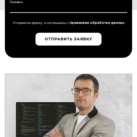
Телефон
Отправляя форму, я соглашаюсь c
правилами обработки данных
ОТПРАВИТЬ ЗАЯВКУ
ОТПРАВИТЬ ЗАЯВКУ