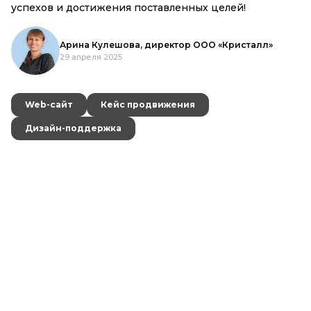
ения поставленных целей!
Валерий Каба
21 апреля 2025
лешова, директор ООО «Кристалл»
2025
Web-сайт
Web-сайт
ейс продвижения
ейс продвижения
жка
жка