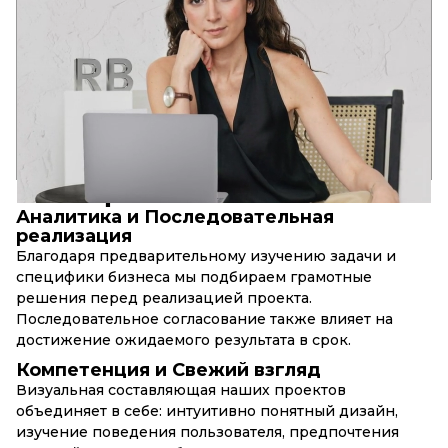
Став предпринимателем, я целиком осознала смысл
выражения “Время – деньги”. Грамотная реализация в срок
является естественной потребностью Заказчика.
Но фокусируясь на заработке, а не на качестве – хорошего
продукта не получится. Во всём нужна золотая середина!
10+
80+
30+
лет в
успешных web-
запущенных бренд-
компании
проектов
проектов
ПРИНЦИПЫ
RBAND
Аналитика и Последовательная
реализация
Благодаря предварительному изучению задачи и
специфики бизнеса мы подбираем грамотные
решения перед реализацией проекта.
Последовательное согласование также влияет на
достижение ожидаемого результата в срок.
Компетенция и Свежий взгляд
Визуальная составляющая наших проектов
объединяет в себе: интуитивно понятный дизайн,
изучение поведения пользователя, предпочтения