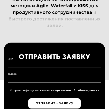
методики
Agile,
Waterfall
и
KISS
для
продуктивного
сотрудничества
и
быстрого
достижения
поставленных
целей.
ОТПРАВИТЬ ЗАЯВКУ
Имя
Телефон
Отправляя форму, я соглашаюсь c
правилами обработки данных
ОТПРАВИТЬ ЗАЯВКУ
ОТПРАВИТЬ ЗАЯВКУ