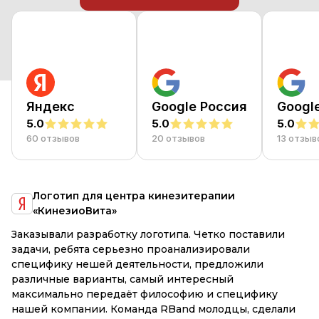
Яндекс
Google Россия
Googl
5.0
5.0
5.0
60 отзывов
20 отзывов
13 отзыв
я
Логотип для центра кинезитерапии
«КинезиоВита»
е
Заказывали разработку логотипа. Четко поставили
R
и
задачи, ребята серьезно проанализировали
М
специфику нешей деятельности, предложили
Вс
различные варианты, самый интересный
к
максимально передаёт философию и специфику
р
,
нашей компании. Команда RBand молодцы, сделали