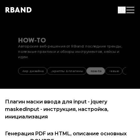
R
B
AND
RU
HOW-TO
Авторские веб-решения от RBand: последние тренды,
полезные практики и обзоры инструментов, кейсы и
идеи.
Мир дизайна
Скрипты & плагины
How-to
Ревью
Рекоме
Плагин маски ввода для input - jquery
maskedinput - инструкция, настройка,
инициализация
Генерация PDF из HTML, описание основных