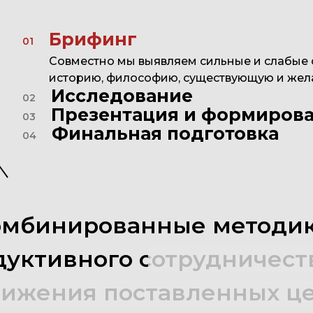
Брифинг
01
Совместно мы выявляем сильные и слабые 
историю, философию, существующую и жел
Исследование
02
Презентация и формирова
03
Финальная подготовка
04
омбинированные
методи
дуктивного
сотрудничест
тижения
поставленных
це