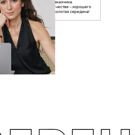
стественной потребностью Заказчика.
уясь на заработке, а не на качестве – хорошего
е получится. Во всём нужна золотая середина!