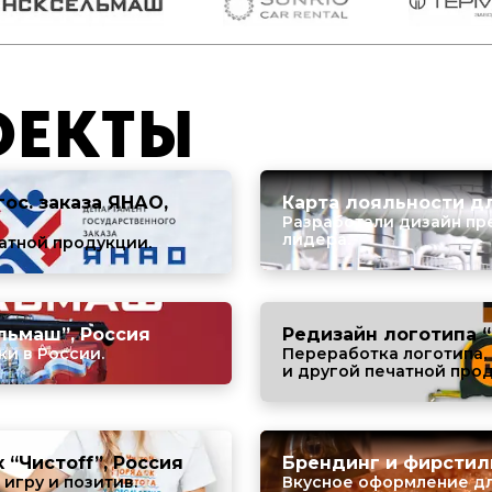
ОЕКТЫ
ос. заказа ЯНАО,
Карта лояльности дл
Разработали дизайн пр
лидера.
чатной продукции.
льмаш”, Россия
Редизайн логотипа “
и в России.
Переработка логотипа, 
и другой печатной про
“Чистоff”, Россия
Брендинг и фирстил
игру и позитив.
Вкусное оформление дл