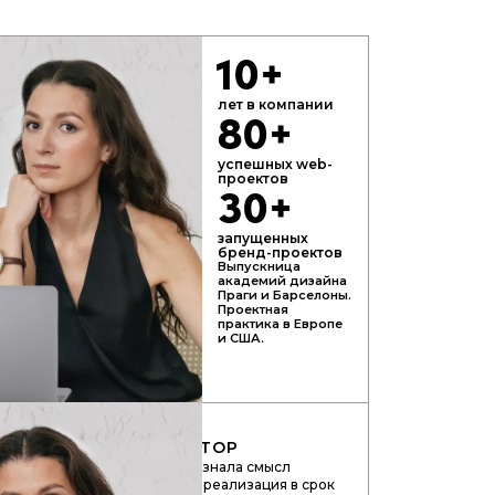
10+
лет в компании
80+
успешных web-
проектов
30+
запущенных
бренд-проектов
Выпускница
академий дизайна
Праги и Барселоны.
Проектная
практика в Европе
и США.
ТОРИЯ
АРТ-ДИРЕКТОР
ринимателем, я целиком осознала смысл
“Время – деньги”. Грамотная реализация в срок