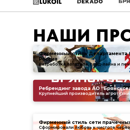
НАШИ ПР
Фирменный стиль Департамента г
Россия
Разработка логотипа, гайд-лайна и пе
Ребрендинг завода АО “Брянсксе
Крупнейший производитель агротехник
Фирменный стиль сети прачечных 
Сформировали любовь к чистоте через 