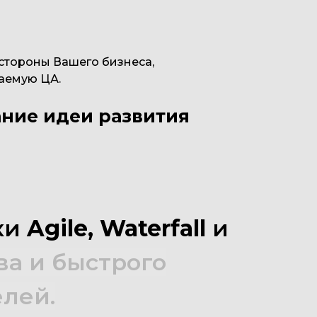
стороны Вашего бизнеса,
аемую ЦА.
ние идеи развития
ки
Agile,
Waterfall
и
ва
и
быстрого
лей.