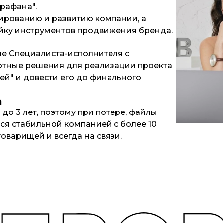
является е
рафана".
Но фокусир
ированию и развитию компании, а
продукта н
ейку инструментов продвижения бренда.
е Специалиста-исполнителя с
отные решения для реализации проекта
й" и довести его до финального
а
 до 3 лет, поэтому при потере, файлы
ся стабильной компанией с более 10
товарищей и всегда на связи.