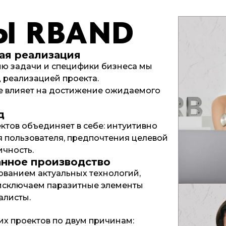
ПЫ
RBAND
ая реализация
ю задачи и специфики бизнеса мы
реализацией проекта.
е влияет на достижение ожидаемого
д
тов объединяет в себе: интуитивно
 пользователя, предпочтения целевой
ичность.
анное производство
ованием актуальных технологий,
исключаем паразитные элементы
алисты.
ВИК
Став предп
их проектов по двум причинам:
выражения 