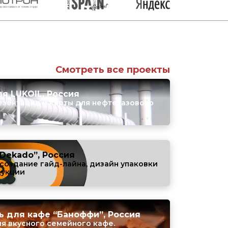
Смотреть все проекты
я LUKOIL, Россия
езентации и карты для нефтегазового
Dekado”, Россия
создание гайд-лайна, дизайн упаковки
дукции
ь для кафе “Баноффи”, Россия
я вкусного семейного кафе.