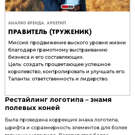
АНАЛИЗ БРЕНДА. АРХЕТИП
ПРАВИТЕЛЬ (ТРУЖЕНИК)
Миссия: продвижение выского уровня жизни
благодаря грамотному выстраиванию
Коммуникация выстроена на статусности
Использование качественных долговечных
бизнеса и его составляющих.
бренда. Дизайн минималистичен, без
материалов для фирменной продукции.
Цель: создать процветающее успешное
лишнего шума.
Использование логотипа или его части в
королевство, контролировать и улучшать его.
Места размещения подбираются тщательно:
оформлении продукции, чтобы усилить
Таланты: ответственность и лидерство.
бизнес журналы, сайты бизнес-тематик,
запоминание бренда.
конференции, выставки.
Рестайлинг логотипа – знамя
полевых коней
Была проведена коррекция знака логотипа,
шрифта и соразмерность элементов для более